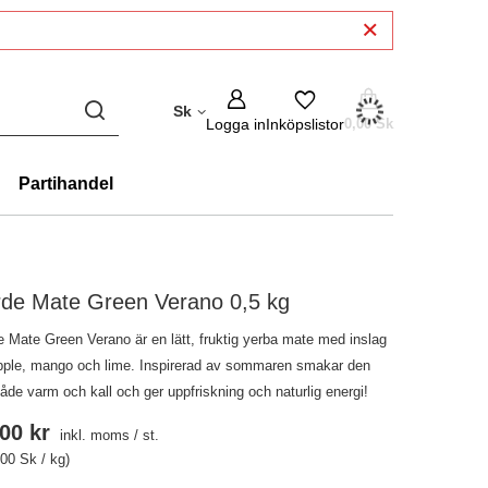
Sk
Logga in
Inköpslistor
0,00 Sk
Partihandel
rde Mate Green Verano 0,5 kg
e Mate Green Verano är en lätt, fruktig yerba mate med inslag
pple, mango och lime. Inspirerad av sommaren smakar den
åde varm och kall och ger uppfriskning och naturlig energi!
00 kr
inkl. moms
/
st.
,00 Sk / kg)