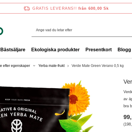
GRATIS LEVERANS!!
från 600,00 Sk
Bästsäljare
Ekologiska produkter
Presentkort
Blogg
e efter egenskaper
Yerba mate-frukt
Verde Mate Green Verano 0,5 kg
Ve
Verd
av ä
bra b
99,
(198