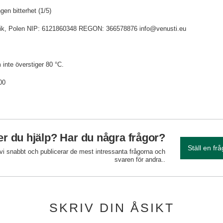
en bitterhet (1/5)
idnik, Polen NIP: 6121860348 REGON: 366578876 info@venusti.eu
 inte överstiger 80 °C.
00
r du hjälp? Har du några frågor?
Ställ en fr
 vi snabbt och publicerar de mest intressanta frågorna och
svaren för andra..
SKRIV DIN ÅSIKT