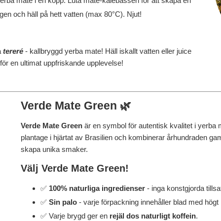
yerba mate i en kopp. Luta mate-kalebassen för att skapa en
ögen och häll på hett vatten (max 80°C). Njut!
a
tereré
- kallbryggd yerba mate! Häll iskallt vatten eller juice
a för en ultimat uppfriskande upplevelse!
Verde Mate Green 🌿
Verde Mate Green
är en symbol för autentisk kvalitet i yerba
plantage i hjärtat av Brasilien och kombinerar århundraden gaml
skapa unika smaker.
Välj Verde Mate Green!
✅
100% naturliga ingredienser
- inga konstgjorda tillsa
✅
Sin palo
- varje förpackning innehåller blad med högt k
✅ Varje brygd ger en
rejäl dos naturligt koffein
.