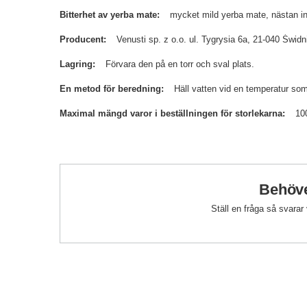
Bitterhet av yerba mate
mycket mild yerba mate, nästan ing
Producent
Venusti sp. z o.o. ul. Tygrysia 6a, 21-040 Św
Lagring
Förvara den på en torr och sval plats.
En metod för beredning
Häll vatten vid en temperatur som
Maximal mängd varor i beställningen för storlekarna
10
Behöve
Ställ en fråga så svarar