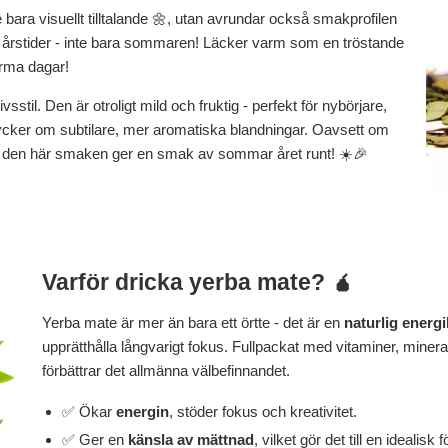
e bara visuellt tilltalande 🌼, utan avrundar också smakprofilen
la årstider - inte bara sommaren! Läcker varm som en tröstande
rma dagar!
sstil. Den är otroligt mild och fruktig - perfekt för nybörjare,
cker om subtilare, mer aromatiska blandningar. Oavsett om
 - den här smaken ger en smak av sommar året runt! ☀️🎉
Varför dricka yerba mate? 🧉
Yerba mate är mer än bara ett örtte - det är en
naturlig energi
upprätthålla långvarigt fokus. Fullpackat med vitaminer, miner
förbättrar det allmänna välbefinnandet.
✅ Ökar
energin
, stöder fokus och kreativitet.
✅ Ger en
känsla av mättnad
, vilket gör det till en idealisk 