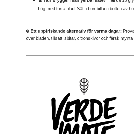
🧉 Hur brygger man yerba mate?
Häll ca 15 g 
hög med torra blad. Sätt i bombillan i botten av h
❄️ Ett uppfriskande alternativ för varma dagar:
Prov
över bladen, tillsätt isbitar, citronskivor och färsk mynt