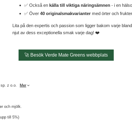
✅ Också en
källa till viktiga näringsämnen
- i en häls
✅ Över
40 originalsmakvarianter
med örter och frukter
Lita på den expertis och passion som ligger bakom varje bla
njut av dess exceptionella smak varje dag! ❤️
🚀 Besök Verde Mate Greens webbplats
 sp. z o.o.
Mer
ter och mjölk.
pp till 5%)