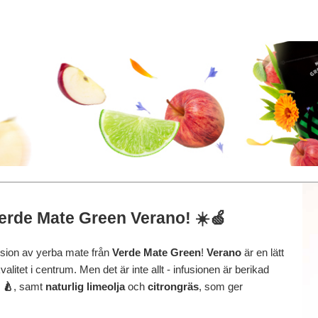
Verde Mate Green Verano! ☀️🍏
version av yerba mate från
Verde Mate Green
!
Verano
är en lätt
itet i centrum. Men det är inte allt - infusionen är berikad
 🍐
, samt
naturlig limeolja
och
citrongräs
, som ger