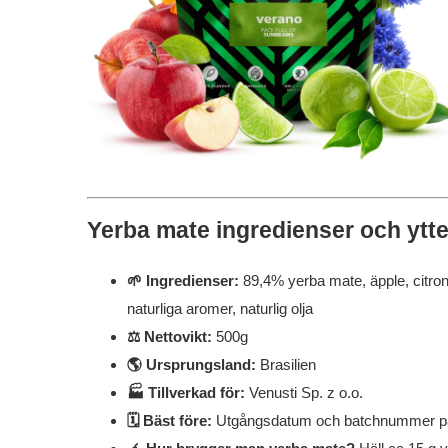
Yerba mate ingredienser och ytter
🌱 Ingredienser:
89,4% yerba mate, äpple, citrong
naturliga aromer, naturlig olja
⚖️ Nettovikt:
500g
🌎 Ursprungsland:
Brasilien
🏭 Tillverkad för:
Venusti Sp. z o.o.
🗓️ Bäst före:
Utgångsdatum och batchnummer på