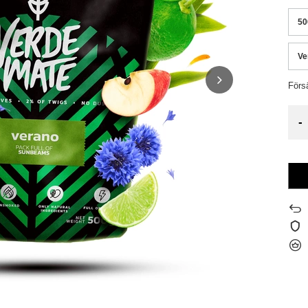
50
Ve
Förs
-