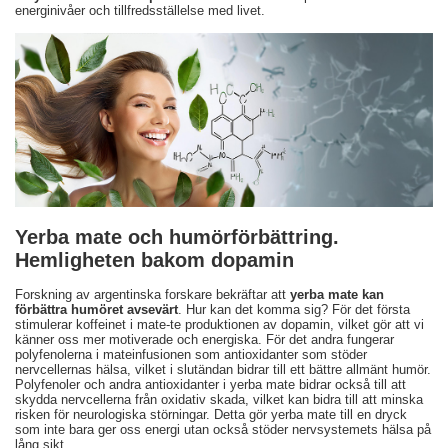
energinivåer och tillfredsställelse med livet.
Yerba mate och humörförbättring.
Hemligheten bakom dopamin
Forskning av argentinska forskare bekräftar att
yerba mate kan
förbättra humöret avsevärt
. Hur kan det komma sig? För det första
stimulerar koffeinet i mate-te produktionen av dopamin, vilket gör att vi
känner oss mer motiverade och energiska. För det andra fungerar
polyfenolerna i mateinfusionen som antioxidanter som stöder
nervcellernas hälsa, vilket i slutändan bidrar till ett bättre allmänt humör.
Polyfenoler och andra antioxidanter i yerba mate bidrar också till att
skydda nervcellerna från oxidativ skada, vilket kan bidra till att minska
risken för neurologiska störningar. Detta gör yerba mate till en dryck
som inte bara ger oss energi utan också stöder nervsystemets hälsa på
lång sikt.