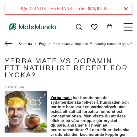
GRATIS LEVERANS!!
från 600,00 Sk
Startsida
Blog
Yerba mate vs dopamin. Ett naturligt recept för lycka?
YERBA MATE VS DOPAMIN.
ETT NATURLIGT RECEPT FÖR
LYCKA?
2024-10-04
Yerba mate
har funnits hos det
sydamerikanska folket i århundraden och
har inte bara varit en vardagsdryck utan
också ett sätt att förbättra humöret och
koncentrationen. Men visste du att dess
effekter på våra kroppar går mycket
djupare, ända ner till nivån av
neurotransmittorer? I den här artikeln ska
vi utforska den fascinerande kopplingen