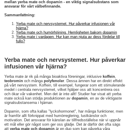
mellan yerba mate och dopamin - en viktig signalsubstans som
ansvarar för vårt välbefinnande.
Sammanfattning:
Yerba mate och nervsystemet. Hur påverkar infusionen vår
hjärna?
Yerba mate och humörhöjning. Hemligheten bakom dopamin
Yerba mate i vardagen. Hur kan man njuta av dess fördelar till
fullo?
Yerba mate och nervsystemet. Hur påverkar
infusionen vår hjärna?
Yerba mate är rik på många bioaktiva föreningar, inklusive
koffein
,
teobromin
och många
polyfenoler
. Dessa ämnen har en direkt effekt
på vårt nervsystem. Koffein, till exempel, fungerar som ett stimulerande
medel i centrala nervsystemet, vilket hjälper oss att koncentrera oss
och ökar vår vakenhet. Men det är inte allt! Studier har visat att yerba
mate också kan stödja produktionen av
dopamin
, en av de viktigaste
signalsubstanserna i hjärnan.
Dopamin, som ofta kallas "lyckohormonet", har många funktioner, men
är framför allt förknippat med humörreglering, lustkänslor och
motivation. Det ansvarar för känslan av tillfredsställelse när vi uppnår
ett mål eller gör något som ger oss glädje. Det är därför det ofta sägs
att
yerba mate och dopamin
är en duo som kan påverka våra