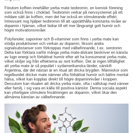
Förutom koffein innehåller yerba mate teobromin, en kemisk förening
som också finns i choklad. Teobromin verkar på nervsystemet på ett
mildare sätt än koffein, men det har också en stimulerande effekt.
Intressant nog hjälper teobromin till att upprätthålla konstanta nivåer av
dopamin i hjärnan, vilket bidrar till ett mer långvarigt gott humör och
högre motivationsnivåer.
Polyfenoler, saponiner och B-vitaminer som finns i yerba mate kan
stödja produktionen och verkan av dopamin, liksom andra
signalsubstanser som förknippas med välbefinnande, t.ex. serotonin.
Detta kan förklara varför många yerba mate-älskare beskriver en känsla
av lugn energi och förbättrat humör efter att ha konsumerat yerba mate,
vilket skiljer sig från effekterna av rent koffein. Det är ingen tillfällighet
att yerba mate är så populärt i sydamerikanska länder, särskilt
Argentina, där det nästan är en ritual att dricka brygden. Människor som
regelbundet dricker mate nämner ofta förbättrat humör och bättre mental
hälsa, vilket kan kopplas direkt till högre dopaminnivåer i kroppen.
Dessutom kan ritualen att dricka yerba mate, ofta i sällskap med vänner
eller familj, i sig vara en källa till positiva känslor. Denna sociala aspekt
kan ytterligare stimulera frisättningen av dopamin, vilket ökar den
allmänna känslan av välbefinnande.