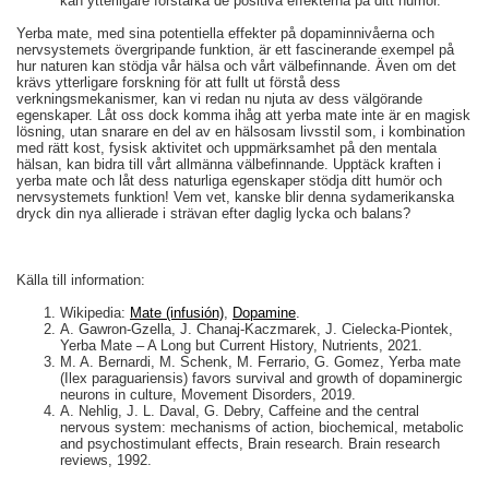
kan ytterligare förstärka de positiva effekterna på ditt humör.
Yerba mate, med sina potentiella effekter på dopaminnivåerna och
nervsystemets övergripande funktion, är ett fascinerande exempel på
hur naturen kan stödja vår hälsa och vårt välbefinnande. Även om det
krävs ytterligare forskning för att fullt ut förstå dess
verkningsmekanismer, kan vi redan nu njuta av dess välgörande
egenskaper. Låt oss dock komma ihåg att yerba mate inte är en magisk
lösning, utan snarare en del av en hälsosam livsstil som, i kombination
med rätt kost, fysisk aktivitet och uppmärksamhet på den mentala
hälsan, kan bidra till vårt allmänna välbefinnande. Upptäck kraften i
yerba mate och låt dess naturliga egenskaper stödja ditt humör och
nervsystemets funktion! Vem vet, kanske blir denna sydamerikanska
dryck din nya allierade i strävan efter daglig lycka och balans?
Källa till information:
Wikipedia:
Mate (infusión)
,
Dopamine
.
A. Gawron-Gzella, J. Chanaj-Kaczmarek, J. Cielecka-Piontek,
Yerba Mate – A Long but Current History, Nutrients, 2021.
M. A. Bernardi, M. Schenk, M. Ferrario, G. Gomez, Yerba mate
(Ilex paraguariensis) favors survival and growth of dopaminergic
neurons in culture, Movement Disorders, 2019.
A. Nehlig, J. L. Daval, G. Debry, Caffeine and the central
nervous system: mechanisms of action, biochemical, metabolic
and psychostimulant effects, Brain research. Brain research
reviews, 1992.