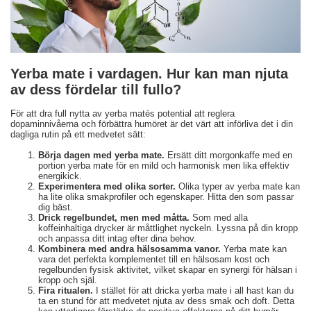
Yerba mate i vardagen. Hur kan man njuta
av dess fördelar till fullo?
För att dra full nytta av yerba matés potential att reglera
dopaminnivåerna och förbättra humöret är det värt att införliva det i din
dagliga rutin på ett medvetet sätt:
Börja dagen med yerba mate.
Ersätt ditt morgonkaffe med en
portion yerba mate för en mild och harmonisk men lika effektiv
energikick.
Experimentera med olika sorter.
Olika typer av yerba mate kan
ha lite olika smakprofiler och egenskaper. Hitta den som passar
dig bäst.
Drick regelbundet, men med måtta.
Som med alla
koffeinhaltiga drycker är måttlighet nyckeln. Lyssna på din kropp
och anpassa ditt intag efter dina behov.
Kombinera med andra hälsosamma vanor.
Yerba mate kan
vara det perfekta komplementet till en hälsosam kost och
regelbunden fysisk aktivitet, vilket skapar en synergi för hälsan i
kropp och själ.
Fira ritualen.
I stället för att dricka yerba mate i all hast kan du
ta en stund för att medvetet njuta av dess smak och doft. Detta