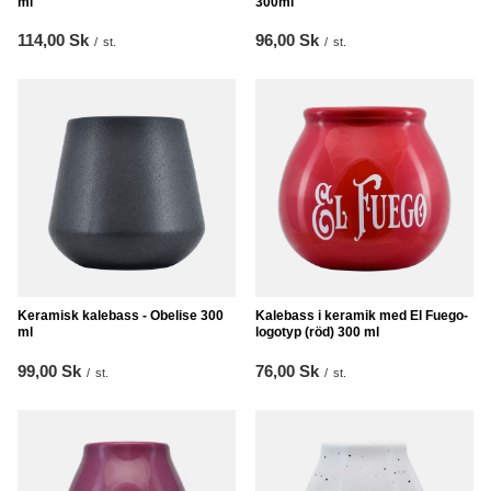
ml
300ml
114,00 Sk
96,00 Sk
/
st.
/
st.
Keramisk kalebass - Obelise 300
Kalebass i keramik med El Fuego-
ml
logotyp (röd) 300 ml
99,00 Sk
76,00 Sk
/
st.
/
st.