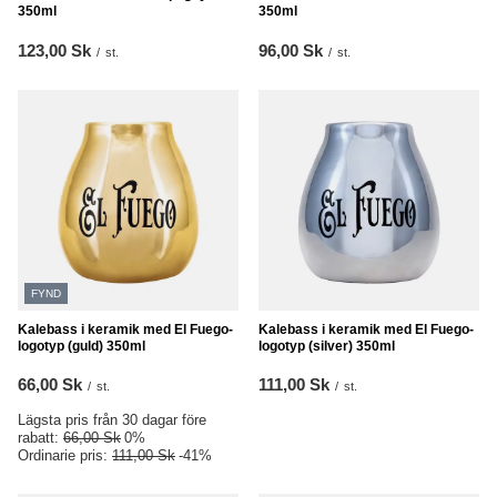
350ml
350ml
123,00 Sk
96,00 Sk
/
st.
/
st.
FYND
Kalebass i keramik med El Fuego-
Kalebass i keramik med El Fuego-
logotyp (guld) 350ml
logotyp (silver) 350ml
66,00 Sk
111,00 Sk
/
st.
/
st.
Lägsta pris från 30 dagar före
rabatt:
66,00 Sk
0%
Ordinarie pris:
111,00 Sk
-41%