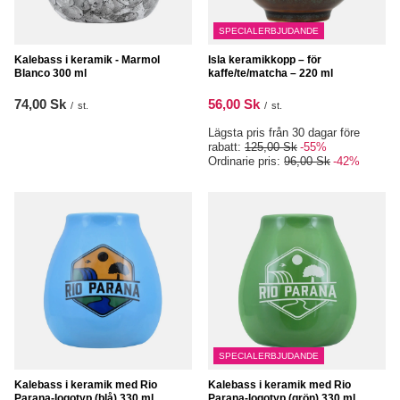
SPECIALERBJUDANDE
Kalebass i keramik - Marmol
Isla keramikkopp – för
Blanco 300 ml
kaffe/te/matcha – 220 ml
74,00 Sk
56,00 Sk
/
st.
/
st.
Lägsta pris från 30 dagar före
rabatt:
125,00 Sk
-55%
Ordinarie pris:
96,00 Sk
-42%
SPECIALERBJUDANDE
Kalebass i keramik med Rio
Kalebass i keramik med Rio
Parana-logotyp (blå) 330 ml
Parana-logotyp (grön) 330 ml