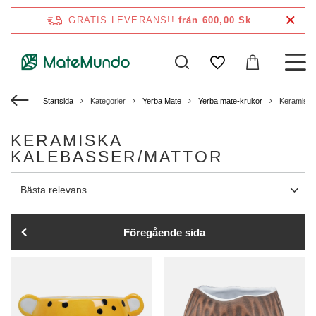
GRATIS LEVERANS!!
från 600,00 Sk
Startsida
Kategorier
Yerba Mate
Yerba mate-krukor
Keramiska
KERAMISKA
KALEBASSER/MATTOR
Ändra sortering
Bästa relevans
Föregående sida