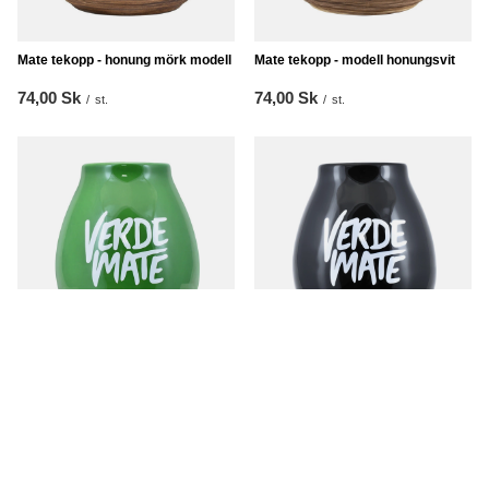
Mate tekopp - honung mörk modell
Mate tekopp - modell honungsvit
74,00 Sk
74,00 Sk
/
st.
/
st.
Matekopp keramik grön - Verde
Kalebass keramik svart - Verde
Mate - 350 ml
Mate - 350 ml
74,00 Sk
76,00 Sk
/
st.
/
st.