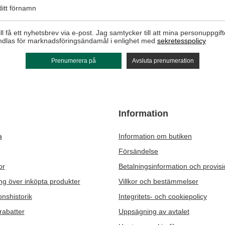
itt förnamn
ill få ett nyhetsbrev via e-post. Jag samtycker till att mina personuppgift
dlas för marknadsföringsändamål i enlighet med
sekretesspolicy
Prenumerera på
Avsluta prenumeration
Information
a
Information om butiken
Försändelse
or
Betalningsinformation och provis
ng över inköpta produkter
Villkor och bestämmelser
onshistorik
Integritets- och cookiepolicy
rabatter
Uppsägning av avtalet