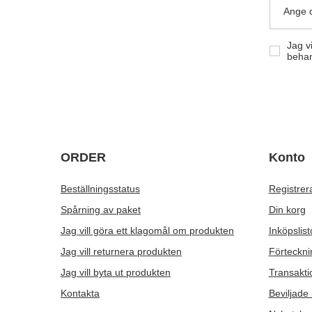
Ange d
Jag v
behan
ORDER
Konto
Beställningsstatus
Registrer
Spårning av paket
Din korg
Jag vill göra ett klagomål om produkten
Inköpslist
Jag vill returnera produkten
Förteckni
Jag vill byta ut produkten
Transakti
Kontakta
Beviljade 