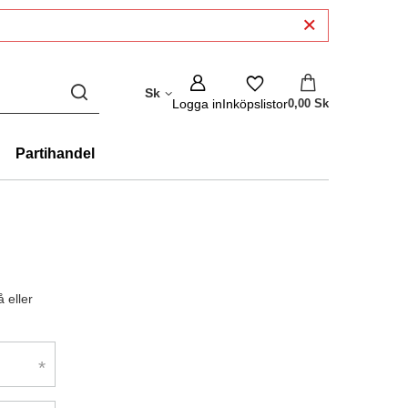
Sk
Logga in
Inköpslistor
0,00 Sk
Partihandel
 eller