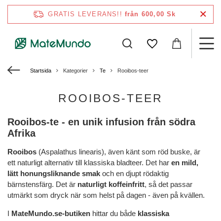
GRATIS LEVERANS!!
från 600,00 Sk
Startsida
Kategorier
Te
Rooibos-teer
ROOIBOS-TEER
Rooibos-te - en unik infusion från södra
Afrika
Rooibos
(Aspalathus linearis), även känt som röd buske, är
ett naturligt alternativ till klassiska bladteer. Det har
en mild,
lätt honungsliknande smak
och en djupt rödaktig
bärnstensfärg. Det är
naturligt koffeinfritt
, så det passar
utmärkt som dryck när som helst på dagen - även på kvällen.
I
MateMundo.se-butiken
hittar du både
klassiska