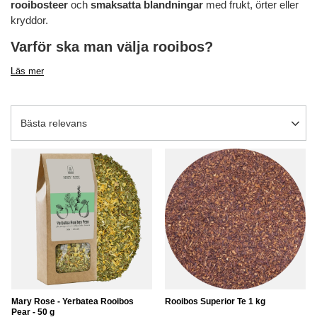
rooibosteer
och
smaksatta blandningar
med frukt, örter eller
kryddor.
Varför ska man välja rooibos?
Läs mer
Ändra sortering
Bästa relevans
Mary Rose - Yerbatea Rooibos
Rooibos Superior Te 1 kg
Pear - 50 g