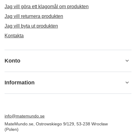
Jag vill göra ett klagomål om produkten
Jag vill returnera produkten
Jag vill byta ut produkten
Kontakta
Konto
Information
info@matemundo.se
MateMundo.se
,
Ostrowskiego 9/129
,
53-238
Wrocław
(Polen)