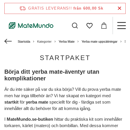
GRATIS LEVERANS!!
från 600,00 Sk
Startsida
Kategorier
Yerba Mate
Yerba mate uppsättningar
Sta
STARTPAKET
Börja ditt yerba mate-äventyr utan
komplikationer
Är du inte säker på var du ska börja? Vill du prova yerba mate
men har inga tillbehör än? Vi har skapat en kategori med
startkit
för
yerba mate
speciellt för dig - färdiga set som
innehåller allt du behöver för att komma igång.
I
MateMundo.se-butiken
hittar du praktiska kit som innehåller
torkaren, kärlet (matero) och bombillan. Med dessa kommer