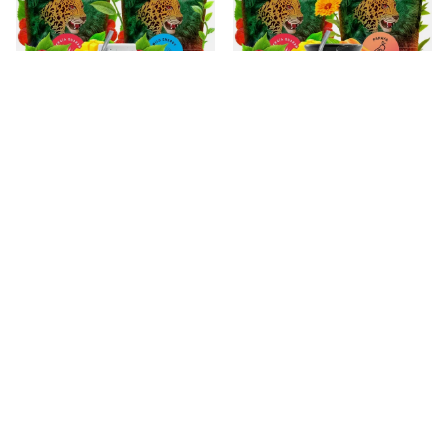
Yerba Mate Set Yaguar 2x500g +
Yerba mate set Verde Mate
Kalebass + Bombilla
keramisk kalebass bombilla
399,00 Sk
409,00 Sk
/
set
/
set
Yerba mate set Verde Mate
Yerba mate set Verde Mate