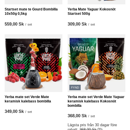
Startset mate te Gourd Bombilla
Yerba Mate Yaguar Kokosnöt
10x50g 0,5kg
Startset 500g
559,00 Sk
309,00 Sk
/
set
/
set
FYND
Yerba mate set Verde Mate
Yerba mate set Verde Mate Yaguar
keramisk kalebass bombilla
keramisk kalebass Kokosnöt
bombilla
349,00 Sk
/
set
368,00 Sk
/
set
Lägsta pris från 30 dagar före
rabatt:
368,00 Sk
0%