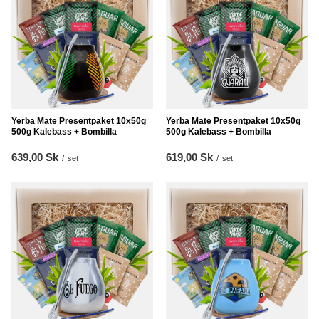
Yerba Mate Presentpaket 10x50g
Yerba Mate Presentpaket 10x50g
500g Kalebass + Bombilla
500g Kalebass + Bombilla
639,00 Sk
619,00 Sk
/
set
/
set