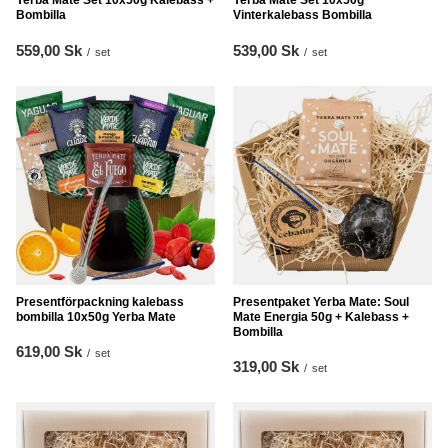
Yerba Mate Set 10x50g Kalebass +
Yerba Mate Set 10x50g
Bombilla
Vinterkalebass Bombilla
559,00 Sk
539,00 Sk
/
set
/
set
Presentförpackning kalebass
Presentpaket Yerba Mate: Soul
bombilla 10x50g Yerba Mate
Mate Energia 50g + Kalebass +
Bombilla
619,00 Sk
/
set
319,00 Sk
/
set