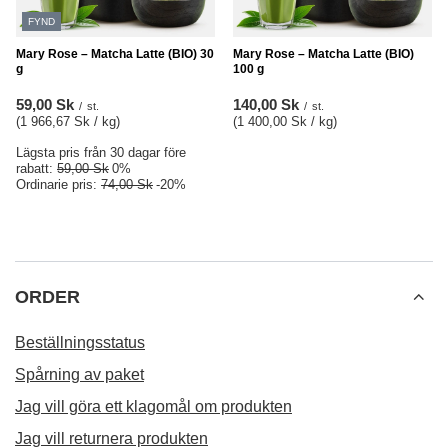
FYND
Mary Rose – Matcha Latte (BIO) 30
Mary Rose – Matcha Latte (BIO)
g
100 g
59,00 Sk
140,00 Sk
/
st.
/
st.
(1 966,67 Sk / kg
)
(1 400,00 Sk / kg
)
Lägsta pris från 30 dagar före
rabatt:
59,00 Sk
0%
Ordinarie pris:
74,00 Sk
-20%
ORDER
Beställningsstatus
Spårning av paket
Jag vill göra ett klagomål om produkten
Jag vill returnera produkten