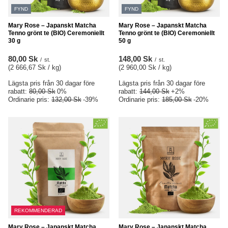
FYND
FYND
Mary Rose – Japanskt Matcha
Mary Rose – Japanskt Matcha
Tenno grönt te (BIO) Ceremoniellt
Tenno grönt te (BIO) Ceremoniellt
30 g
50 g
80,00 Sk
148,00 Sk
/
st.
/
st.
(2 666,67 Sk / kg
)
(2 960,00 Sk / kg
)
Lägsta pris från 30 dagar före
Lägsta pris från 30 dagar före
rabatt:
80,00 Sk
0%
rabatt:
144,00 Sk
+2%
Ordinarie pris:
132,00 Sk
-39%
Ordinarie pris:
185,00 Sk
-20%
REKOMMENDERAD
Mary Rose – Japanskt Matcha
Mary Rose – Japanskt Matcha