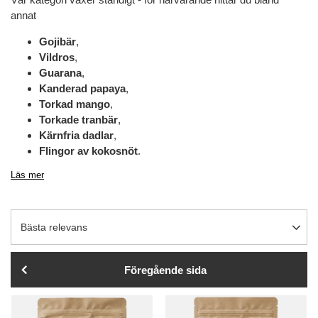
annat
Gojibär
,
Vildros
,
Guarana
,
Kanderad papaya
,
Torkad mango
,
Torkade tranbär
,
Kärnfria dadlar
,
Flingor av kokosnöt
.
Läs mer
Ändra sortering
Bästa relevans
Föregående sida