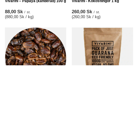
Vivarini – Papaya (kanderad) 100 g
Vivarini - Kokosflingor 1 kg
88,00 Sk
260,00 Sk
/
st.
/
st.
(880,00 Sk / kg
)
(260,00 Sk / kg
)
FYND
Urkärnade dadlar 1 kg
Vivarini - Ekologisk guarana (mald)
1 kg
Pris på telefonens
580,00 Sk
efterfrågan
/
st.
(580,00 Sk / kg
)
Lägsta pris från 30 dagar före
rabatt:
580,00 Sk
0%
Ordinarie pris:
820,00 Sk
-29%