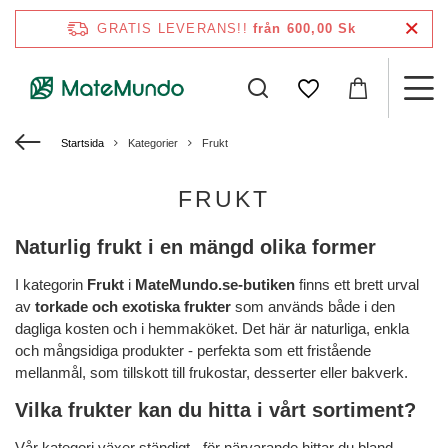
GRATIS LEVERANS!!
från 600,00 Sk
Startsida
Kategorier
Frukt
FRUKT
Naturlig frukt i en mängd olika former
I kategorin
Frukt
i
MateMundo.se-butiken
finns ett brett urval
av
torkade och exotiska frukter
som används både i den
dagliga kosten och i hemmaköket. Det här är naturliga, enkla
och mångsidiga produkter - perfekta som ett fristående
mellanmål, som tillskott till frukostar, desserter eller bakverk.
Vilka frukter kan du hitta i vårt sortiment?
Vår kategori växer ständigt - för närvarande hittar du bland