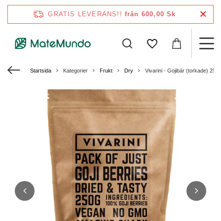
GRATIS LEVERANS!!
från 600,00 Sk
Startsida
Kategorier
Frukt
Dry
Vivarini - Gojibär (torkade) 250 