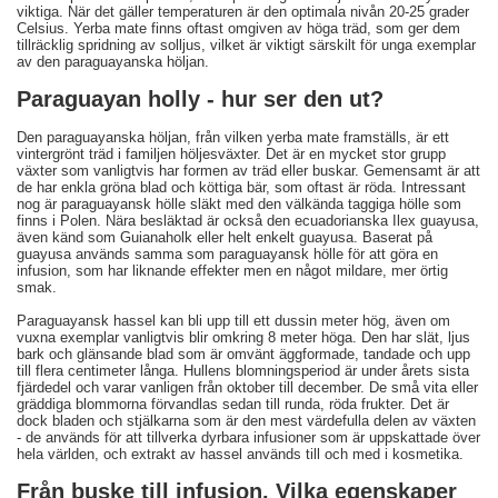
viktiga. När det gäller temperaturen är den optimala nivån 20-25 grader
Celsius. Yerba mate finns oftast omgiven av höga träd, som ger dem
tillräcklig spridning av solljus, vilket är viktigt särskilt för unga exemplar
av den paraguayanska höljan.
Paraguayan holly - hur ser den ut?
Den paraguayanska höljan, från vilken yerba mate framställs, är ett
vintergrönt träd i familjen höljesväxter. Det är en mycket stor grupp
växter som vanligtvis har formen av träd eller buskar. Gemensamt är att
de har enkla gröna blad och köttiga bär, som oftast är röda. Intressant
nog är paraguayansk hölle släkt med den välkända taggiga hölle som
finns i Polen. Nära besläktad är också den ecuadorianska Ilex guayusa,
även känd som Guianaholk eller helt enkelt guayusa. Baserat på
guayusa används samma som paraguayansk hölle för att göra en
infusion, som har liknande effekter men en något mildare, mer örtig
smak.
Paraguayansk hassel kan bli upp till ett dussin meter hög, även om
vuxna exemplar vanligtvis blir omkring 8 meter höga. Den har slät, ljus
bark och glänsande blad som är omvänt äggformade, tandade och upp
till flera centimeter långa. Hullens blomningsperiod är under årets sista
fjärdedel och varar vanligen från oktober till december. De små vita eller
gräddiga blommorna förvandlas sedan till runda, röda frukter. Det är
dock bladen och stjälkarna som är den mest värdefulla delen av växten
- de används för att tillverka dyrbara infusioner som är uppskattade över
hela världen, och extrakt av hassel används till och med i kosmetika.
Från buske till infusion. Vilka egenskaper