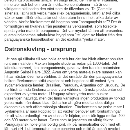
beredningsprocessen skapar en slags ritual, de innehåller vitaminer,
mineraler och koffein, om än i olika koncentrationer - så är den
viktigaste skillnaden den växt som de tillverkas av. Te (Camellia
sinensis, latin) och yerba mate (Ilex paraguariensis, latin) är två olika
växter som tillhör olika arter och dessutom finns i helt olika delar av
världen. Varför förekommer då begrepp som "paraguayiskt te"? Det är
förmodligen en kvarleva från jesuiternas verksamhet, som försökte
sprida yerba mate till européerna. Det var mycket lättare att presentera
guaraniindianernas mirakulösa brygd som "te" gjort av bladen från den
paraguayanska hasselbusken än det exotiska "yerba mate".
Ostronskivling - ursprung
Låt oss gå tillbaka till vad hölle är och hur det har blivit alltmer populärt
runt om i världen. Växten började studeras redan på 1800-talet. Det
latinska namnet, Ilex paraguariensis, gavs av den franske botanisten
Augustin Saint-Hilaire 1822. Även om yerba mate-älskare numera kan
hittas nästan över hela världen, är det område där den paraguayanska
holken förekommer strikt avgränsat och begränsat till endast fyra
sydamerikanska länder: Brasilien, Paraguay, Argentina och Uruguay. De
tre förstnämnda länderna anses vara världens främsta producenter och
exportörer av yerba mate. I Uruguay växer yerba mate-buskar
visserligen naturligt, men det finns vanligtvis ingen produktion av torkad
yerba mate från deras blad. Detta har att göra med landets dåliga
ekonomiska och affärsmässiga situation. Förekomsten av yerba mate i
Sydamerika är nära kopplad till att växten behöver rätt förutsättningar
för att växa ordentligt. En av dessa är höjden, som bör ligga mellan 400
och 800 meter över havet. Dessutom är jordarten en viktig faktor.
Paraguayansk hölle gillar bördig jord, rik på mineralsalter och med ett
lätt surt pH. Lufttemperatur, solexponering och miljö är också mycket