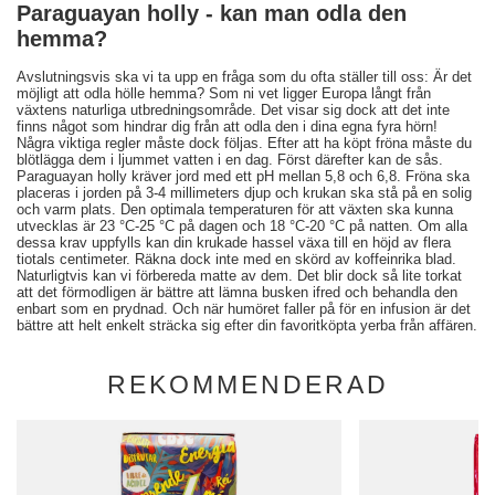
Paraguayan holly - kan man odla den
hemma?
Avslutningsvis ska vi ta upp en fråga som du ofta ställer till oss: Är det
möjligt att odla hölle hemma? Som ni vet ligger Europa långt från
växtens naturliga utbredningsområde. Det visar sig dock att det inte
finns något som hindrar dig från att odla den i dina egna fyra hörn!
Några viktiga regler måste dock följas. Efter att ha köpt fröna måste du
blötlägga dem i ljummet vatten i en dag. Först därefter kan de sås.
Paraguayan holly kräver jord med ett pH mellan 5,8 och 6,8. Fröna ska
placeras i jorden på 3-4 millimeters djup och krukan ska stå på en solig
och varm plats. Den optimala temperaturen för att växten ska kunna
utvecklas är 23 °C-25 °C på dagen och 18 °C-20 °C på natten. Om alla
dessa krav uppfylls kan din krukade hassel växa till en höjd av flera
tiotals centimeter. Räkna dock inte med en skörd av koffeinrika blad.
Naturligtvis kan vi förbereda matte av dem. Det blir dock så lite torkat
att det förmodligen är bättre att lämna busken ifred och behandla den
enbart som en prydnad. Och när humöret faller på för en infusion är det
bättre att helt enkelt sträcka sig efter din favoritköpta yerba från affären.
REKOMMENDERAD