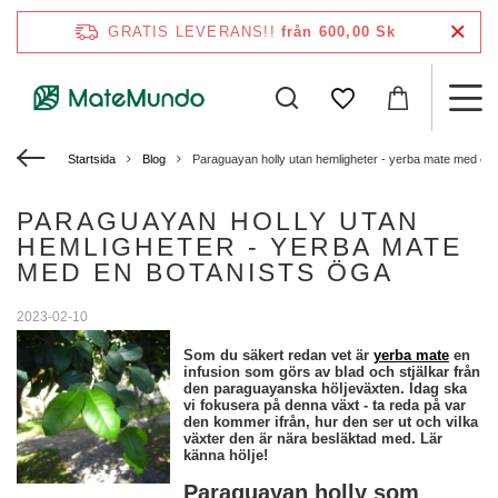
GRATIS LEVERANS!!
från 600,00 Sk
Startsida
Blog
Paraguayan holly utan hemligheter - yerba mate med en 
PARAGUAYAN HOLLY UTAN
HEMLIGHETER - YERBA MATE
MED EN BOTANISTS ÖGA
2023-02-10
Som du säkert redan vet är
yerba mate
en
infusion som görs av blad och stjälkar från
den paraguayanska höljeväxten. Idag ska
vi fokusera på denna växt - ta reda på var
den kommer ifrån, hur den ser ut och vilka
växter den är nära besläktad med. Lär
känna hölje!
Paraguayan holly som