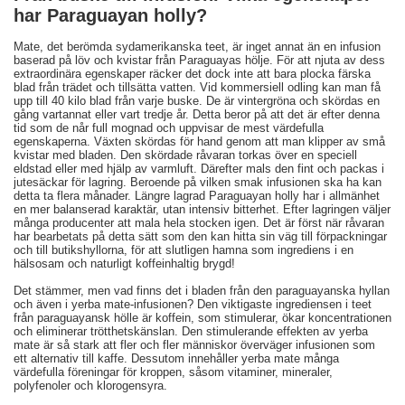
har Paraguayan holly?
Mate, det berömda sydamerikanska teet, är inget annat än en infusion
baserad på löv och kvistar från Paraguayas hölje. För att njuta av dess
extraordinära egenskaper räcker det dock inte att bara plocka färska
blad från trädet och tillsätta vatten. Vid kommersiell odling kan man få
upp till 40 kilo blad från varje buske. De är vintergröna och skördas en
gång vartannat eller vart tredje år. Detta beror på att det är efter denna
tid som de når full mognad och uppvisar de mest värdefulla
egenskaperna. Växten skördas för hand genom att man klipper av små
kvistar med bladen. Den skördade råvaran torkas över en speciell
eldstad eller med hjälp av varmluft. Därefter mals den fint och packas i
jutesäckar för lagring. Beroende på vilken smak infusionen ska ha kan
detta ta flera månader. Längre lagrad Paraguayan holly har i allmänhet
en mer balanserad karaktär, utan intensiv bitterhet. Efter lagringen väljer
många producenter att mala hela stocken igen. Det är först när råvaran
har bearbetats på detta sätt som den kan hitta sin väg till förpackningar
och till butikshyllorna, för att slutligen hamna som ingrediens i en
hälsosam och naturligt koffeinhaltig brygd!
Det stämmer, men vad finns det i bladen från den paraguayanska hyllan
och även i yerba mate-infusionen? Den viktigaste ingrediensen i teet
från paraguayansk hölle är koffein, som stimulerar, ökar koncentrationen
och eliminerar trötthetskänslan. Den stimulerande effekten av yerba
mate är så stark att fler och fler människor överväger infusionen som
ett alternativ till kaffe. Dessutom innehåller yerba mate många
värdefulla föreningar för kroppen, såsom vitaminer, mineraler,
polyfenoler och klorogensyra.