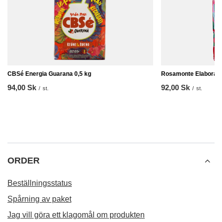
CBSé Energia Guarana 0,5 kg
Rosamonte Elaborada 
94,00 Sk
92,00 Sk
/
st.
/
st.
ORDER
Beställningsstatus
Spårning av paket
Jag vill göra ett klagomål om produkten