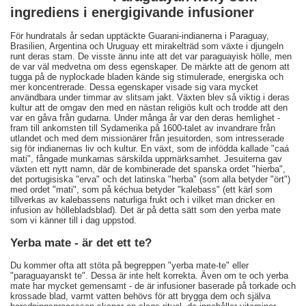
ingrediens i energigivande infusioner
För hundratals år sedan upptäckte Guarani-indianerna i Paraguay,
Brasilien, Argentina och Uruguay ett mirakelträd som växte i djungeln
runt deras stam. De visste ännu inte att det var paraguayisk hölle, men
de var väl medvetna om dess egenskaper. De märkte att de genom att
tugga på de nyplockade bladen kände sig stimulerade, energiska och
mer koncentrerade. Dessa egenskaper visade sig vara mycket
användbara under timmar av slitsam jakt. Växten blev så viktig i deras
kultur att de omgav den med en nästan religiös kult och trodde att den
var en gåva från gudarna. Under många år var den deras hemlighet -
fram till ankomsten till Sydamerika på 1600-talet av invandrare från
utlandet och med dem missionärer från jesuitorden, som intresserade
sig för indianernas liv och kultur. En växt, som de infödda kallade "caá
mati", fångade munkarnas särskilda uppmärksamhet. Jesuiterna gav
växten ett nytt namn, där de kombinerade det spanska ordet "hierba",
det portugisiska "erva" och det latinska "herba" (som alla betyder "ört")
med ordet "mati", som på kéchua betyder "kalebass" (ett kärl som
tillverkas av kalebassens naturliga frukt och i vilket man dricker en
infusion av höllebladsblad). Det är på detta sätt som den yerba mate
som vi känner till i dag uppstod.
Yerba mate - är det ett te?
Du kommer ofta att stöta på begreppen "yerba mate-te" eller
"paraguayanskt te". Dessa är inte helt korrekta. Även om te och yerba
mate har mycket gemensamt - de är infusioner baserade på torkade och
krossade blad, varmt vatten behövs för att brygga dem och själva