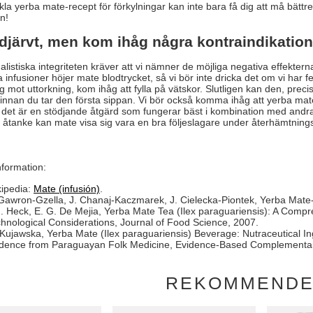
la yerba mate-recept för förkylningar kan inte bara få dig att må bättr
n!
 djärvt, men kom ihåg några kontraindikation
alistiska integriteten kräver att vi nämner de möjliga negativa effekter
a infusioner höjer mate blodtrycket, så vi bör inte dricka det om vi har f
g mot uttorkning, kom ihåg att fylla på vätskor. Slutligen kan den, preci
e innan du tar den första sippan. Vi bör också komma ihåg att yerba mate v
det är en stödjande åtgärd som fungerar bäst i kombination med andr
i åtanke kan mate visa sig vara en bra följeslagare under återhämtning
information:
ipedia:
Mate (infusión)
.
Gawron-Gzella, J. Chanaj-Kaczmarek, J. Cielecka-Piontek, Yerba Mate-A
I. Heck, E. G. De Mejia, Yerba Mate Tea (Ilex paraguariensis): A Comp
hnological Considerations, Journal of Food Science, 2007.
Kujawska, Yerba Mate (Ilex paraguariensis) Beverage: Nutraceutical Ing
dence from Paraguayan Folk Medicine, Evidence-Based Complementary
REKOMMEND