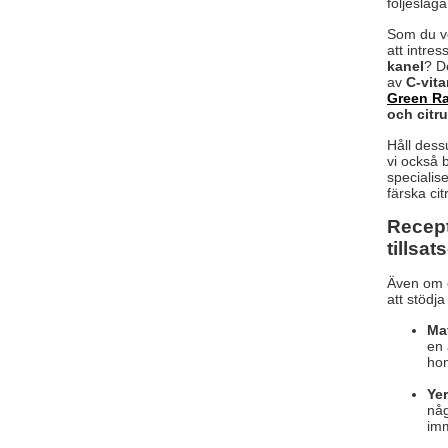
följeslag
Som du ve
att intre
kanel
? D
av
C-vita
Green Ra
och citr
Håll dess
vi också 
specialis
färska cit
Recept
tillsat
Även om e
att stödja
Ma
en 
hon
Ye
någ
imm