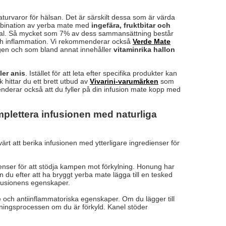
urvaror för hälsan. Det är särskilt dessa som är värda
mbination av yerba mate med
ingefära, fruktbitar och
 val. Så mycket som 7% av dess sammansättning består
och inflammation. Vi rekommenderar också
Verde Mate
ngen och som bland annat innehåller
vitaminrika hallon
ler anis
. Istället för att leta efter specifika produkter kan
 hittar du ett brett utbud av
Vivarini-varumärken
som
enderar också att du fyller på din infusion mate kopp med
plettera infusionen med naturliga
rt att berika infusionen med ytterligare ingredienser för
enser för att stödja kampen mot förkylning. Honung har
n du efter att ha bryggt yerba mate lägga till en tesked
infusionens egenskaper.
 och antiinflammatoriska egenskaper. Om du lägger till
kningsprocessen om du är förkyld. Kanel stöder