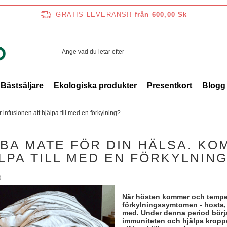
GRATIS LEVERANS!!
från 600,00 Sk
Bästsäljare
Ekologiska produkter
Presentkort
Blogg
infusionen att hjälpa till med en förkylning?
BA MATE FÖR DIN HÄLSA. KO
LPA TILL MED EN FÖRKYLNIN
8
När hösten kommer och temper
förkylningssymtomen - hosta,
med. Under denna period börja
immuniteten och hjälpa kroppe