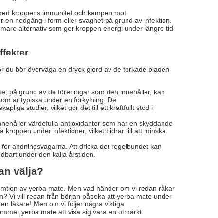
nd med kroppens immunitet och kampen mot
r en nedgång i form eller svaghet på grund av infektion.
ammare alternativ som ger kroppen energi under längre tid
ffekter
arför du bör överväga en dryck gjord av de torkade bladen
e, på grund av de föreningar som den innehåller, kan
 som är typiska under en förkylning. De
a studier, vilket gör det till ett kraftfullt stöd i
nnehåller värdefulla antioxidanter som har en skyddande
a kroppen under infektioner, vilket bidrar till att minska
 för andningsvägarna. Att dricka det regelbundet kan
ndbart under den kalla årstiden.
an välja?
umtion av yerba mate. Men vad händer om vi redan råkar
n? Vi vill redan från början påpeka att yerba mate under
n läkare! Men om vi följer några viktiga
mmer yerba mate att visa sig vara en utmärkt