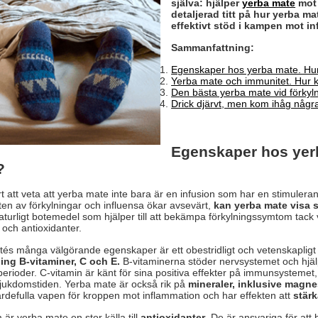
själva: hjälper
yerba mate
mot 
detaljerad titt på hur yerba m
effektivt stöd i kampen mot in
Sammanfattning:
Egenskaper hos yerba mate. Hur
Yerba mate och immunitet. Hur 
Den bästa yerba mate vid förkyln
Drick djärvt, men kom ihåg några
Egenskaper hos yerb
?
rt att veta att yerba mate inte bara är en infusion som har en stimuleran
en av förkylningar och influensa ökar avsevärt,
kan yerba mate visa si
aturligt botemedel som hjälper till att bekämpa förkylningssymtom tack
 och antioxidanter.
és många välgörande egenskaper är ett obestridligt och vetenskapligt
ing B-vitaminer, C och E.
B-vitaminerna stöder nervsystemet och hjälp
erioder. C-vitamin är känt för sina positiva effekter på immunsystemet
sjukdomstiden. Yerba mate är också rik på
mineraler, inklusive magnes
rdefulla vapen för kroppen mot inflammation och har effekten att
stär
är yerba mate en stor källa till
antioxidanter
. De är ansvariga för att