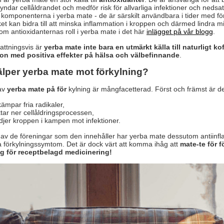
ndar cellåldrandet och medför risk för allvarliga infektioner och nedsa
e komponenterna i yerba mate - de är särskilt användbara i tider med f
ilket kan bidra till att minska inflammation i kroppen och därmed lindra
om antioxidanternas roll i yerba mate i det här
inlägget på vår blogg
.
ttningsvis är
yerba mate inte bara en utmärkt källa till naturligt
ion med positiva effekter på hälsa och välbefinnande
.
älper yerba mate mot förkylning?
 av
yerba mate på för
kylning är mångfacetterad. Först och främst är denn
ämpar fria radikaler,
tar ner cellåldringsprocessen,
djer kroppen i kampen mot infektioner.
av de föreningar som den innehåller har yerba mate dessutom antiinfla
 förkylningssymtom. Det är dock värt att komma ihåg att
mate-te för 
ng för receptbelagd medicinering!