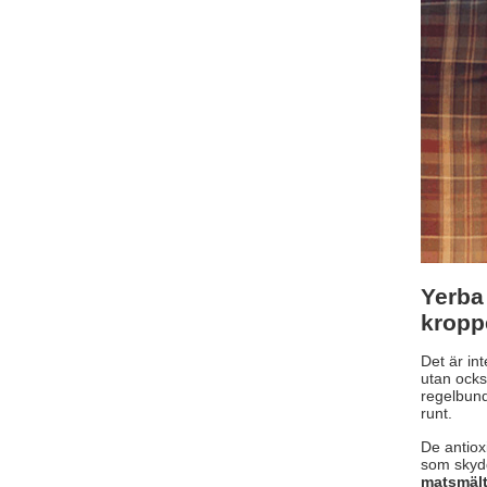
Yerba
kropp
Det är int
utan ock
regelbund
runt.
De antiox
som skydd
matsmäl