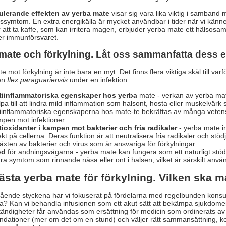
ulerande effekten av yerba mate
visar sig vara lika viktig i samba
gssymtom. En extra energikälla är mycket användbar i tider när vi känne
för att ta kaffe, som kan irritera magen, erbjuder yerba mate ett hälsos
er immunförsvaret.
mate och förkylning. Låt oss sammanfatta dess e
e mot förkylning är inte bara en myt. Det finns flera viktiga skäl till v
ten
Ilex paraguariensis
under en infektion:
tiinflammatoriska egenskaper hos yerba
mate - verkan av yerba mat
lpa till att lindra mild inflammation som halsont, hosta eller muskelvärk
iinflammatoriska egenskaperna hos mate-te bekräftas av många vetenskaplig
pen mot infektioner.
ioxidanter i kampen mot bakterier och fria radikaler
- yerba mate i
ekt på cellerna. Deras funktion är att neutralisera fria radikaler och stödj
lväxten av bakterier och virus som är ansvariga för förkylningar.
öd
för andningsvägarna - yerba mate kan fungera som ett naturligt stöd
dra symtom som rinnande näsa eller ont i halsen, vilket är särskilt anvä
ästa yerba mate för förkylning. Vilken ska m
gående styckena har vi fokuserat på fördelarna med regelbunden kons
lda? Kan vi behandla infusionen som ett akut sätt att bekämpa sjukdome
ändigheter får användas som ersättning för medicin som ordinerats av e
ationer (mer om det om en stund) och väljer rätt sammansättning, ko