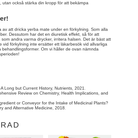
e, utan också stärka din kropp för att bekämpa
er!
na av att dricka yerba mate under en förkylning. Som alla
eber. Dessutom har det en diuretisk effekt, så för att
s som andra varma drycker, irritera halsen. Det är bäst att
id förkylning inte ersätter ett läkarbesök vid allvarliga
a behandlingsformer. Om vi håller de ovan nämnda
sperioden!
 Long but Current History, Nutrients, 2021.
rehensive Review on Chemistry, Health Implications, and
redient or Conveyor for the Intake of Medicinal Plants?
 and Alternative Medicine, 2018.
ERAD