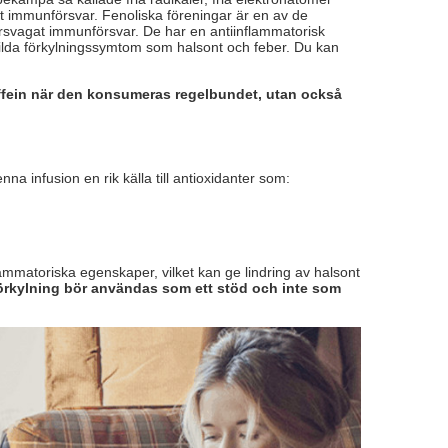
tt immunförsvar. Fenoliska föreningar är en av de
örsvagat immunförsvar. De har en antiinflammatorisk
 milda förkylningssymtom som halsont och feber. Du kan
 koffein när den konsumeras regelbundet, utan också
a infusion en rik källa till antioxidanter som:
mmatoriska egenskaper, vilket kan ge lindring av halsont
förkylning bör användas som ett stöd och inte som