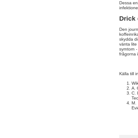
Dessa enk
infektione
Drick
Den journ
koffeinrik
skydda di
vänta lit
symtom - 
frågorna 
Källa till 
Wik
A. 
C. 
Tec
M. 
Evi