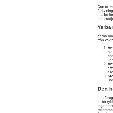
Den
stim
förkylnin
Istället 
och stödj
Yerba 
Yerba mat
från väx
An
hjä
ant
kam
Ant
eff
til
St
lin
Den b
I de före
bli förky
inga omst
rekommend