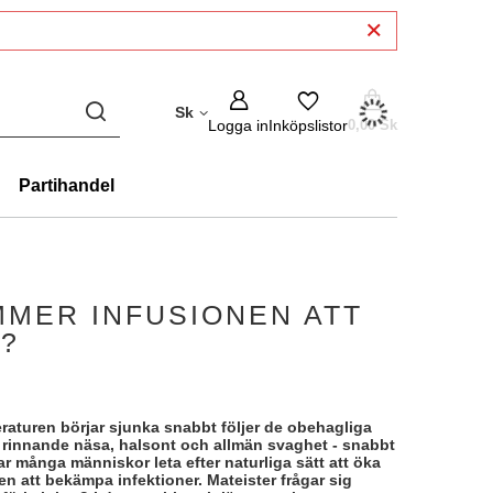
Sk
Logga in
Inköpslistor
0,00 Sk
Partihandel
MMER INFUSIONEN ATT
G?
aturen börjar sjunka snabbt följer de obehagliga
 rinnande näsa, halsont och allmän svaghet - snabbt
r många människor leta efter naturliga sätt att öka
n att bekämpa infektioner. Mateister frågar sig