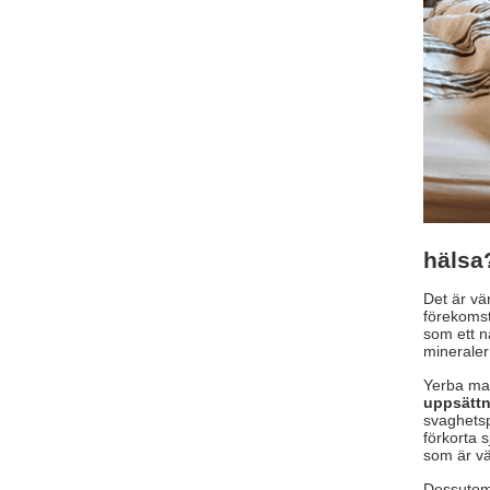
hälsa
Det är vä
förekomst
som ett n
mineraler
Yerba mat
uppsättn
svaghetsp
förkorta 
som är vä
Dessutom 