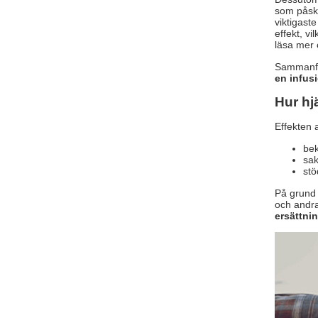
som påsky
viktigast
effekt, v
läsa mer 
Sammanfa
en infus
Hur hj
Effekten
bek
sak
stö
På grund 
och andra
ersättni