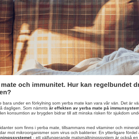
 mate och immunitet. Hur kan regelbundet d
en?
e bara under en förkylning som yerba mate kan vara vår vän. Det är värt att
så dagligen. Som nämnts
är effekten av yerba mate på immunsyste
en konsumtion av brygden bidrar till att minska risken för sjukdom und
idanter som finns i yerba mate, tillsammans med vitaminer och minerale
ar mot mikroorganismer som virus och bakterier. En ytterligare fördel 
tningssystemet
- ett välfungerande matsmältningssystem är också en v