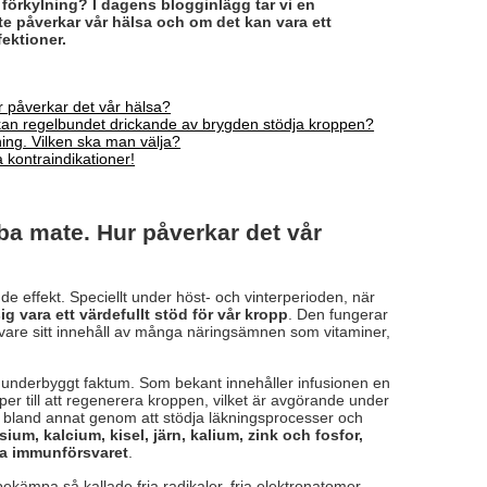
förkylning? I dagens blogginlägg tar vi en
ate påverkar vår hälsa och om det kan vara ett
fektioner.
 påverkar det vår hälsa?
kan regelbundet drickande av brygden stödja kroppen?
ing. Vilken ska man välja?
 kontraindikationer!
a mate. Hur påverkar det vår
de effekt. Speciellt under höst- och vinterperioden, när
g vara ett värdefullt stöd för vår kropp
. Den fungerar
 vare sitt innehåll av många näringsämnen som vitaminer,
 underbyggt faktum. Som bekant innehåller infusionen en
er till att regenerera kroppen, vilket är avgörande under
, bland annat genom att stödja läkningsprocesser och
ium, kalcium, kisel, järn, kalium, zink och fosfor,
ka immunförsvaret
.
 bekämpa så kallade fria radikaler, fria elektronatomer