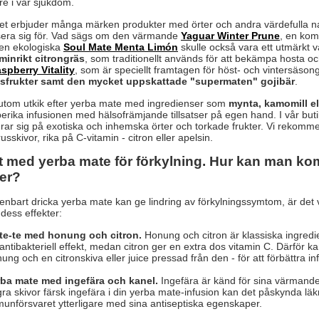
are i vår sjukdom.
t erbjuder många märken produkter med örter och andra värdefulla nat
ssera sig för. Vad sägs om den värmande
Yaguar Winter Prune
, en ko
en ekologiska
Soul Mate Menta Limón
skulle också vara ett utmärkt
minrikt citrongräs
, som traditionellt används för att bekämpa hosta 
spberry Vitality
, som är speciellt framtagen för höst- och vintersäso
usfrukter samt den mycket uppskattade "supermaten" gojibär
.
utom utkik efter yerba mate med ingredienser som
mynta, kamomill el
berika infusionen med hälsofrämjande tillsatser på egen hand. I vår butik
erar sig på exotiska och inhemska örter och torkade frukter. Vi rekomm
russkivor, rika på C-vitamin - citron eller apelsin.
 med yerba mate för förkylning. Hur kan man kom
ser?
nbart dricka yerba mate kan ge lindring av förkylningssymtom, är det vä
 dess effekter:
te-te med honung och citron.
Honung och citron är klassiska ingredi
antibakteriell effekt, medan citron ger en extra dos vitamin C. Därför ka
ung och en citronskiva eller juice pressad från den - för att förbättra 
rba mate med ingefära och kanel.
Ingefära är känd för sina värmande
ra skivor färsk ingefära i din yerba mate-infusion kan det påskynda lä
unförsvaret ytterligare med sina antiseptiska egenskaper.