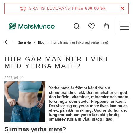
GRATIS LEVERANS!!
från 600,00 Sk
Startsida
Blog
Hur går man ner i vikt med yerba mate?
HUR GÅR MAN NER I VIKT
MED YERBA MATE?
2023-04-14
Yerba mate är främst känd för sin
stimulerande effekt. Den innehåller en god
dos koffein, vitaminer, mineraler och andra
föreningar som stöder kroppens funktion.
Det visar sig att yerba mate även kan ha en
effekt på viktminskning. Undrar du hur det
fungerar och om yerba faktiskt gör dig
smalare? Kolla in vårt inlägg i dag!
Slimmas yerba mate?