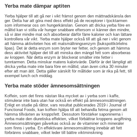
Yerba mate dämpar aptiten
Yerba hjälper till att gå ner i vikt främst genom den mättnadskänsla den
ger. Detta har att göra med dess effekt på de receptorer i tjocktarmen
som informerar oss om hungerkänslan. Genom att dricka yerba före en
måltid kan vi stilla vår hunger snabbare eftersom vi känner den mindre,
så vi äter mindre mat och absorberar därför färre kalorier och kan lättare
kontrollera vår vikt. Yerba mate hjälper också till att gå ner i vikt genom
att hämma aktiviteten hos ett matsmältningsenzym (bukspottkörtelns
lipas). Det är detta enzym som bryter ner fetter, och genom att hämma
dess aktivitet hjälper det till att minska den mängd fett som absorberas
av kroppen. När detta enzym är blockerat smälter inte fetter i
tunntarmen. Detta minskar matens kalorivärde. Därför är det lämpligt att
dricka yerba mate inte bara före en måltid, utan även cirka 30 minuter
efter att man ätit. Detta gäller särskilt för måltider som är rika på fett, till
exempel lunch och middag.
Yerba mate stöder ämnesomsättningen
Koffein, som det finns nästan lika mycket av i yerba som i kaffe,
stimulerar inte bara utan har också en effekt på ämnesomsättningen.
Enligt en studie på råttor, vars resultat publicerades 2019 i Journal of
Functional Foods, kan koffein hjälpa till att behandla fetma genom att
hämma tillväxten av kroppsfett. Dessutom förstärker saponinerna i
yerba mate den diuretiska effekten, vilket förbättrar kroppens avgiftning.
Ämnesomsättningen påverkas också av de vitaminer och mineraler
som finns i yerba. En effektivare ämnesomsättning innebär att fett
förbränns snabbare, vilket leder till bättre viktminskning.