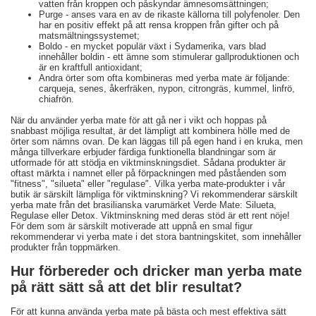
vatten från kroppen och påskyndar ämnesomsättningen;
Purge - anses vara en av de rikaste källorna till polyfenoler. Den
har en positiv effekt på att rensa kroppen från gifter och på
matsmältningssystemet;
Boldo - en mycket populär växt i Sydamerika, vars blad
innehåller boldin - ett ämne som stimulerar gallproduktionen och
är en kraftfull antioxidant;
Andra örter som ofta kombineras med yerba mate är följande:
carqueja, senes, åkerfräken, nypon, citrongräs, kummel, linfrö,
chiafrön.
När du använder yerba mate för att gå ner i vikt och hoppas på
snabbast möjliga resultat, är det lämpligt att kombinera hölle med de
örter som nämns ovan. De kan läggas till på egen hand i en kruka, men
många tillverkare erbjuder färdiga funktionella blandningar som är
utformade för att stödja en viktminskningsdiet. Sådana produkter är
oftast märkta i namnet eller på förpackningen med påståenden som
"fitness", "silueta" eller "regulase". Vilka yerba mate-produkter i vår
butik är särskilt lämpliga för viktminskning? Vi rekommenderar särskilt
yerba mate från det brasilianska varumärket Verde Mate: Silueta,
Regulase eller Detox. Viktminskning med deras stöd är ett rent nöje!
För dem som är särskilt motiverade att uppnå en smal figur
rekommenderar vi yerba mate i det stora bantningskitet, som innehåller
produkter från toppmärken.
Hur förbereder och dricker man yerba mate
på rätt sätt så att det blir resultat?
För att kunna använda yerba mate på bästa och mest effektiva sätt