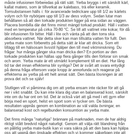
måste infusionen förberedas på rätt sätt. Yerba bryggs i ett särskilt kärl,
kallat matero, som är tillverkat av kalebass, trä eller keramik.
Torrsubstansen hälls i: för avancerade tedrickare upp till 1/2 av kärlets
volym och för nybörjare upp till 1/3 av dess volym. Sedan lutar man
behållaren så att den torkade produkten ligger på ena sidan av väggen.
Placera bombilla där det finns minst mängd torkad produkt. Häll i vatten
med en temperatur på cirka 70-80 °C. Se till att vattnet inte kokar, för då
blir infusionen för bitter. Häll i lite och vänta på att den torra ska
absorbera vattnet. När detta sker kan man tillsätta vatten för fullt. Den
yerba mate som förberetts på detta sätt är klar att dricka. Som ett
tillägg till en hälsosam livsstil hjälper den till med viktminskning. Du
frågar: hur många gånger ska man dricka den? En portion av den
torkade produkten kan hällas upp flera gånger tills den förlorar sin smak
och arom. Yerba mate är ett utmärkt komplement till en diet. Hur lång
tid tar det innan effekterna blir synliga? Det är svårt att svara entydigt
på denna fråga eftersom varje kropp är annorlunda och reagerar på
effekterna av yerba på ett helt annat sätt. Den bästa lösningen är att
prova det och se själv!
Slutligen vill vi påminna dig om att yerba ensam inte räcker för att gå
ner i vikt snabbt. Du kan inte klara dig utan en balanserad kost, särskilt
inte om du har ont om tid. Det är också värt att gå med i ett gym eller
börja med en sport, helst en sport som vi tycker om. De bästa
resultaten uppnås genom en kombination av väl valda övningar, en
balanserad kost och regelbunden konsumtion av yerba mate.
Det finns många "naturliga" brännare på marknaden, men de har aldrig
riktigt stått bredvid något naturligt. Genom att välja rätt blandning från
en pålitlig yerba mate-butik kan vi vara säkra på att den bara kan hjälpa
oss att uppnå den önskade effekten och vi kommer säkerligen inte att