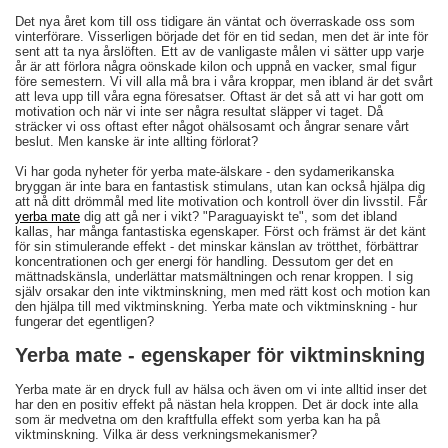
Det nya året kom till oss tidigare än väntat och överraskade oss som
vinterförare. Visserligen började det för en tid sedan, men det är inte för
sent att ta nya årslöften. Ett av de vanligaste målen vi sätter upp varje
år är att förlora några oönskade kilon och uppnå en vacker, smal figur
före semestern. Vi vill alla må bra i våra kroppar, men ibland är det svårt
att leva upp till våra egna föresatser. Oftast är det så att vi har gott om
motivation och när vi inte ser några resultat släpper vi taget. Då
sträcker vi oss oftast efter något ohälsosamt och ångrar senare vårt
beslut. Men kanske är inte allting förlorat?
Vi har goda nyheter för yerba mate-älskare - den sydamerikanska
bryggan är inte bara en fantastisk stimulans, utan kan också hjälpa dig
att nå ditt drömmål med lite motivation och kontroll över din livsstil. Får
yerba mate
dig att gå ner i vikt? "Paraguayiskt te", som det ibland
kallas, har många fantastiska egenskaper. Först och främst är det känt
för sin stimulerande effekt - det minskar känslan av trötthet, förbättrar
koncentrationen och ger energi för handling. Dessutom ger det en
mättnadskänsla, underlättar matsmältningen och renar kroppen. I sig
själv orsakar den inte viktminskning, men med rätt kost och motion kan
den hjälpa till med viktminskning. Yerba mate och viktminskning - hur
fungerar det egentligen?
Yerba mate - egenskaper för viktminskning
Yerba mate är en dryck full av hälsa och även om vi inte alltid inser det
har den en positiv effekt på nästan hela kroppen. Det är dock inte alla
som är medvetna om den kraftfulla effekt som yerba kan ha på
viktminskning. Vilka är dess verkningsmekanismer?