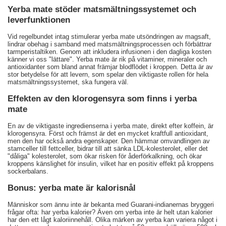
Yerba mate stöder matsmältningssystemet och
leverfunktionen
Vid regelbundet intag stimulerar yerba mate utsöndringen av magsaft,
lindrar obehag i samband med matsmältningsprocessen och förbättrar
tarmperistaltiken. Genom att inkludera infusionen i den dagliga kosten
känner vi oss "lättare". Yerba mate är rik på vitaminer, mineraler och
antioxidanter som bland annat främjar blodflödet i kroppen. Detta är av
stor betydelse för att levern, som spelar den viktigaste rollen för hela
matsmältningssystemet, ska fungera väl.
Effekten av den klorogensyra som finns i yerba
mate
En av de viktigaste ingredienserna i yerba mate, direkt efter koffein, är
klorogensyra. Först och främst är det en mycket kraftfull antioxidant,
men den har också andra egenskaper. Den hämmar omvandlingen av
stamceller till fettceller, bidrar till att sänka LDL-kolesterolet, eller det
"dåliga" kolesterolet, som ökar risken för åderförkalkning, och ökar
kroppens känslighet för insulin, vilket har en positiv effekt på kroppens
sockerbalans.
Bonus: yerba mate är kalorisnål
Människor som ännu inte är bekanta med Guarani-indianernas bryggeri
frågar ofta: har yerba kalorier? Även om yerba inte är helt utan kalorier
har den ett lågt kaloriinnehåll. Olika märken av yerba kan variera något i