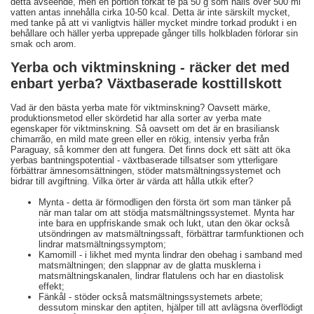
detta avseende, men en portion torkat te på 50 g som hälls över 500 ml
vatten antas innehålla cirka 10-50 kcal. Detta är inte särskilt mycket,
med tanke på att vi vanligtvis häller mycket mindre torkad produkt i en
behållare och häller yerba upprepade gånger tills holkbladen förlorar sin
smak och arom.
Yerba och viktminskning - räcker det med
enbart yerba? Växtbaserade kosttillskott
Vad är den bästa yerba mate för viktminskning? Oavsett märke,
produktionsmetod eller skördetid har alla sorter av yerba mate
egenskaper för viktminskning. Så oavsett om det är en brasiliansk
chimarrão, en mild mate green eller en rökig, intensiv yerba från
Paraguay, så kommer den att fungera. Det finns dock ett sätt att öka
yerbas bantningspotential - växtbaserade tillsatser som ytterligare
förbättrar ämnesomsättningen, stöder matsmältningssystemet och
bidrar till avgiftning. Vilka örter är värda att hålla utkik efter?
Mynta - detta är förmodligen den första ört som man tänker på
när man talar om att stödja matsmältningssystemet. Mynta har
inte bara en uppfriskande smak och lukt, utan den ökar också
utsöndringen av matsmältningssaft, förbättrar tarmfunktionen och
lindrar matsmältningssymptom;
Kamomill - i likhet med mynta lindrar den obehag i samband med
matsmältningen; den slappnar av de glatta musklerna i
matsmältningskanalen, lindrar flatulens och har en diastolisk
effekt;
Fänkål - stöder också matsmältningssystemets arbete;
dessutom minskar den aptiten, hjälper till att avlägsna överflödigt