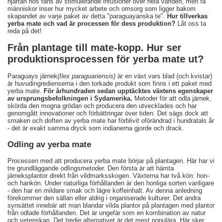
hjärtan hos fans av stimulerande infusioner över hela världen, men få
människor inser hur mycket arbete och omsorg som ligger bakom
skapandet av varje paket av detta "paraguayanska te".
Hur tillverkas
yerba mate och vad är processen för dess produktion?
Låt oss ta
reda på det!
Från plantage till mate-kopp. Hur ser
produktionsprocessen för yerba mate ut?
Paraguays järnek
(Ilex paraguariensis)
är en växt vars blad (och kvistar)
är huvudingredienserna i den torkade produkt som finns i ett paket med
yerba mate.
För århundraden sedan upptäcktes växtens egenskaper
av ursprungsbefolkningen i Sydamerika.
Metoder för att odla järnek,
skörda den mogna grödan och producera den utvecklades och har
genomgått innovationer och förbättringar över tiden. Det sägs dock att
smaken och doften av yerba mate har förblivit oförändrad i hundratals år
- det är exakt samma dryck som indianerna gjorde och drack.
Odling av yerba mate
Processen med att producera yerba mate börjar på plantagen. Här har vi
tre grundläggande odlingsmetoder. Den första är att hämta
järneksplantor direkt från vildmarksskogen. Växterna har två kön: hon-
och hankön. Under naturliga förhållanden är den honliga sorten vanligare
- den har en mildare smak och lägre koffeinhalt. Av denna anledning
förekommer den sällan eller aldrig i organiserade kulturer. Det andra
synsättet innebär att man blandar vilda plantor på plantagen med plantor
från odlade förhållanden. Det är ungefär som en kombination av natur
och vetenskap. Det tredje alternativet är det mest populära. Här sker