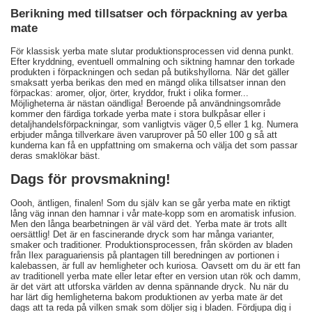
Berikning med tillsatser och förpackning av yerba
mate
För klassisk yerba mate slutar produktionsprocessen vid denna punkt.
Efter kryddning, eventuell ommalning och siktning hamnar den torkade
produkten i förpackningen och sedan på butikshyllorna. När det gäller
smaksatt yerba berikas den med en mängd olika tillsatser innan den
förpackas: aromer, oljor, örter, kryddor, frukt i olika former...
Möjligheterna är nästan oändliga! Beroende på användningsområde
kommer den färdiga torkade yerba mate i stora bulkpåsar eller i
detaljhandelsförpackningar, som vanligtvis väger 0,5 eller 1 kg. Numera
erbjuder många tillverkare även varuprover på 50 eller 100 g så att
kunderna kan få en uppfattning om smakerna och välja det som passar
deras smaklökar bäst.
Dags för provsmakning!
Oooh, äntligen, finalen! Som du själv kan se går yerba mate en riktigt
lång väg innan den hamnar i vår mate-kopp som en aromatisk infusion.
Men den långa bearbetningen är väl värd det. Yerba mate är trots allt
oersättlig! Det är en fascinerande dryck som har många varianter,
smaker och traditioner. Produktionsprocessen, från skörden av bladen
från Ilex paraguariensis på plantagen till beredningen av portionen i
kalebassen, är full av hemligheter och kuriosa. Oavsett om du är ett fan
av traditionell yerba mate eller letar efter en version utan rök och damm,
är det värt att utforska världen av denna spännande dryck. Nu när du
har lärt dig hemligheterna bakom produktionen av yerba mate är det
dags att ta reda på vilken smak som döljer sig i bladen. Fördjupa dig i