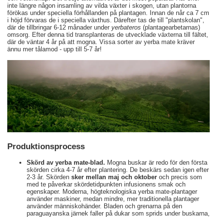
inte längre någon insamling av vilda växter i skogen, utan plantorna
förökas under speciella förhållanden på plantagen. Innan de når ca 7 cm
i höjd förvaras de i speciella växthus. Därefter tas de till "plantskolan",
där de tillbringar 6-12 månader under
yerbateros
(plantagearbetarnas)
omsorg. Efter denna tid transplanteras de utvecklade växterna till fältet,
där de väntar 4 år på att mogna. Vissa sorter av yerba mate kräver
ännu mer tålamod - upp till 5-7 år!
Produktionsprocess
Skörd av yerba mate-blad.
Mogna buskar är redo för den första
skörden cirka 4-7 år efter plantering. De beskärs sedan igen efter
2-3 år. Skörden
sker mellan maj och oktober
och precis som
med te påverkar skördetidpunkten infusionens smak och
egenskaper. Moderna, högteknologiska yerba mate-plantager
använder maskiner, medan mindre, mer traditionella plantager
använder människohänder. Bladen och grenarna på den
paraguayanska järnek faller på dukar som sprids under buskarna,