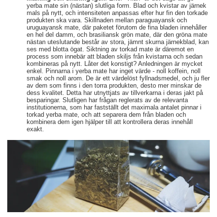
yerba mate sin (nästan) slutliga form. Blad och kvistar av järnek
mals på nytt, och intensiteten anpassas efter hur fin den torkade
produkten ska vara. Skillnaden mellan paraguayansk och
uruguayansk mate, där paketet förutom de fina bladen innehåller
en hel del damm, och brasiliansk grön mate, där den gröna mate
nästan uteslutande består av stora, jämnt skurna järnekblad, kan
ses med blotta ögat. Siktning av torkad mate är däremot en
process som innebär att bladen skiljs från kvistarna och sedan
kombineras på nytt. Låter det konstigt? Anledningen är mycket
enkel. Pinnarna i yerba mate har inget värde - noll koffein, noll
smak och noll arom. De är ett värdelöst fyllnadsmedel, och ju fler
av dem som finns i den torra produkten, desto mer minskar de
dess kvalitet. Detta har utnyttjats av tillverkarna i deras jakt på
besparingar. Slutligen har frågan reglerats av de relevanta
institutionerna, som har fastställt det maximala antalet pinnar i
torkad yerba mate, och att separera dem från bladen och
kombinera dem igen hjälper till att kontrollera deras innehåll
exakt.