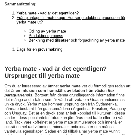
Sammanfattning:
Yerba mate - vad är det egentligen?
Från plantage till mate-kopp. Hur ser produktionsprocessen för
yerba mate ut?
Odling av yerba mate
Produktionsprocess
Berikning med tillsatser och förpackning av yerba mate
Dags för en provsmakning!
Yerba mate - vad är det egentligen?
Ursprunget till yerba mate
Om du är intresserad av ämnet
yerba mate
vet du förmodligen redan att
det är
en infusion som framställs av bladen från växten
Ilex
paraguariensis
. Bortsett från denna grundläggande information finns
det många andra fakta som är värda att veta om Guarani-indianernas
unika dryck. Yerba mate kommer ursprungligen från Sydamerika,
närmare bestämt från gränsområdena i Argentina, Brasilien, Paraguay
och Uruguay. Det är en dryck som är helt kopplad till kulturen i dessa
länder - dess popularitetsstatus kan jämföras med kaffe eller te i vårt
land. Tack vare koffeinet är yerba mate stimulerande och innehåller
också en hel rad vitaminer, mineraler, antioxidanter och många
värdefulla egenskaper. Sedan en tid tillbaka har yerba mate vunnit