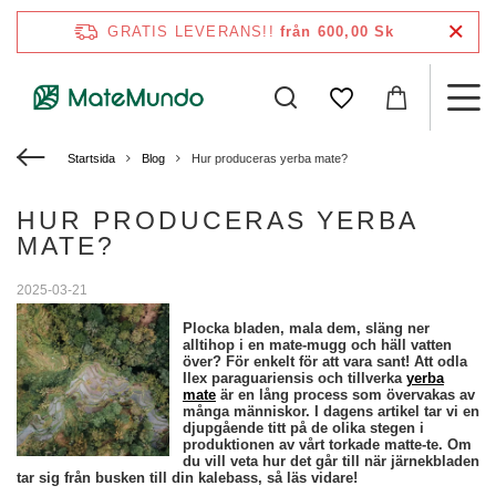
GRATIS LEVERANS!!
från 600,00 Sk
Startsida
Blog
Hur produceras yerba mate?
HUR PRODUCERAS YERBA
MATE?
2025-03-21
Plocka bladen, mala dem, släng ner
alltihop i en mate-mugg och häll vatten
över? För enkelt för att vara sant! Att odla
Ilex paraguariensis och tillverka
yerba
mate
är en lång process som övervakas av
många människor. I dagens artikel tar vi en
djupgående titt på de olika stegen i
produktionen av vårt torkade matte-te. Om
du vill veta hur det går till när järnekbladen
tar sig från busken till din kalebass, så läs vidare!