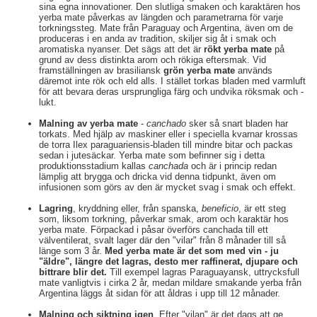
sina egna innovationer. Den slutliga smaken och karaktären hos
yerba mate påverkas av längden och parametrarna för varje
torkningssteg. Mate från Paraguay och Argentina, även om de
produceras i en anda av tradition, skiljer sig åt i smak och
aromatiska nyanser. Det sägs att det är
rökt yerba mate
på
grund av dess distinkta arom och rökiga eftersmak. Vid
framställningen av brasiliansk
grön yerba mate
används
däremot inte rök och eld alls. I stället torkas bladen med varmluft
för att bevara deras ursprungliga färg och undvika röksmak och -
lukt.
Malning av yerba mate
-
canchado
sker så snart bladen har
torkats. Med hjälp av maskiner eller i speciella kvarnar krossas
de torra Ilex paraguariensis-bladen till mindre bitar och packas
sedan i jutesäckar. Yerba mate som befinner sig i detta
produktionsstadium kallas
canchada
och är i princip redan
lämplig att brygga och dricka vid denna tidpunkt, även om
infusionen som görs av den är mycket svag i smak och effekt.
Lagring
, kryddning eller, från spanska,
beneficio
, är ett steg
som, liksom torkning, påverkar smak, arom och karaktär hos
yerba mate. Förpackad i påsar överförs canchada till ett
välventilerat, svalt lager där den "vilar" från 8 månader till så
länge som 3 år.
Med yerba mate är det som med vin - ju
"äldre", längre det lagras, desto mer raffinerat, djupare och
bittrare blir det.
Till exempel lagras Paraguayansk, uttrycksfull
mate vanligtvis i cirka 2 år, medan mildare smakande yerba från
Argentina läggs åt sidan för att åldras i upp till 12 månader.
Malning och siktning igen
. Efter "vilan" är det dags att ge