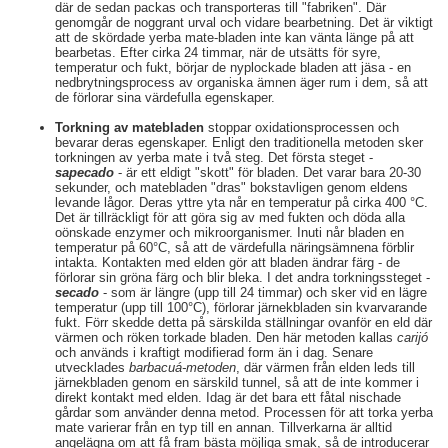
där de sedan packas och transporteras till "fabriken". Där
genomgår de noggrant urval och vidare bearbetning. Det är viktigt
att de skördade yerba mate-bladen inte kan vänta länge på att
bearbetas. Efter cirka 24 timmar, när de utsätts för syre,
temperatur och fukt, börjar de nyplockade bladen att jäsa - en
nedbrytningsprocess av organiska ämnen äger rum i dem, så att
de förlorar sina värdefulla egenskaper.
Torkning av matebladen
stoppar oxidationsprocessen och
bevarar deras egenskaper. Enligt den traditionella metoden sker
torkningen av yerba mate i två steg. Det första steget -
sapecado
- är ett eldigt "skott" för bladen. Det varar bara 20-30
sekunder, och matebladen "dras" bokstavligen genom eldens
levande lågor. Deras yttre yta når en temperatur på cirka 400 °C.
Det är tillräckligt för att göra sig av med fukten och döda alla
oönskade enzymer och mikroorganismer. Inuti når bladen en
temperatur på 60°C, så att de värdefulla näringsämnena förblir
intakta. Kontakten med elden gör att bladen ändrar färg - de
förlorar sin gröna färg och blir bleka. I det andra torkningssteget -
secado
- som är längre (upp till 24 timmar) och sker vid en lägre
temperatur (upp till 100°C), förlorar järnekbladen sin kvarvarande
fukt. Förr skedde detta på särskilda ställningar ovanför en eld där
värmen och röken torkade bladen. Den här metoden kallas
carijó
och används i kraftigt modifierad form än i dag. Senare
utvecklades
barbacuá-metoden
, där värmen från elden leds till
järnekbladen genom en särskild tunnel, så att de inte kommer i
direkt kontakt med elden. Idag är det bara ett fåtal nischade
gårdar som använder denna metod. Processen för att torka yerba
mate varierar från en typ till en annan. Tillverkarna är alltid
angelägna om att få fram bästa möjliga smak, så de introducerar