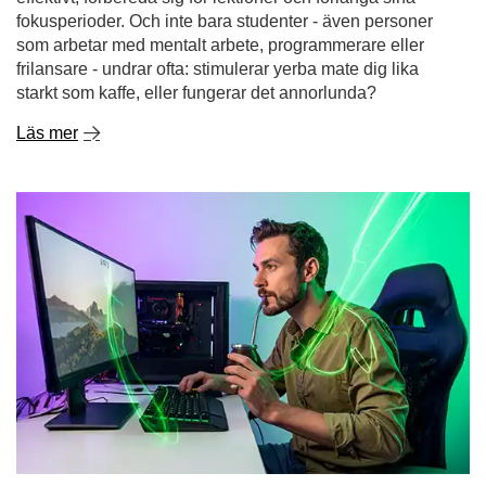
Gaming utan kemikalier - yerba mate som naturlig
energidryck för gamers
Drömmer du om en lång spelsession utan den krasch
som följer efter en sockerhaltig energidryck eller den
nervösa känslan efter ännu en kopp kaffe? Allt fler
spelare upptäcker att hemligheten bakom stabil energi,