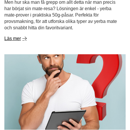
Yerba mate - var man kan köpa det och varför det är
bättre att handla på nätet
Yerba mate är en dryck som blir alltmer populär runt om i
världen - tack vare dess energigivande egenskaper,
hälsofördelar och unika smak. Om du har landat här