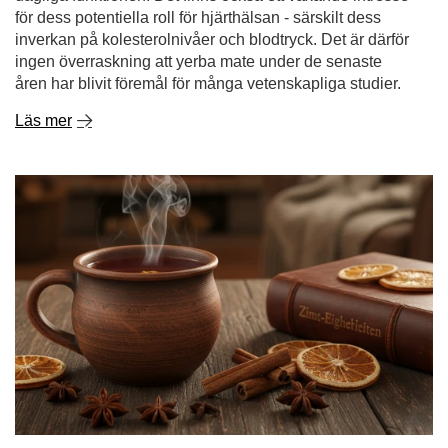
Kanel - en krydda med anmärkningsvärda
egenskaper. vad är kanel bra för och var ska man
använda den?
Kanel är en av de kryddor som fängslar med en intensiv
arom och en varm, lätt söt smak. Den för tankarna till
höst- och vintersäsongen, värmande infusioner och