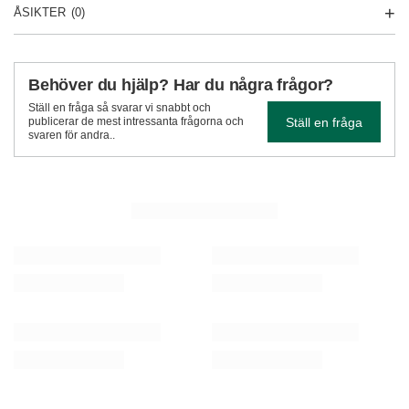
ÅSIKTER
(0)
Behöver du hjälp? Har du några frågor?
Ställ en fråga så svarar vi snabbt och
Ställ en fråga
publicerar de mest intressanta frågorna och
svaren för andra..
SE MER
Verde Mate Green Hangover 50 g
Verde Mate Green Gam
gamers med smak av
36,00 Sk
/
st.
36,00 Sk
(720,00 Sk / kg)
/
st.
(720,00 Sk / kg)
REKOMMENDERAD
Verde Mate Green Energia Guarana 0,5 kg
Verde Mate Green Dr