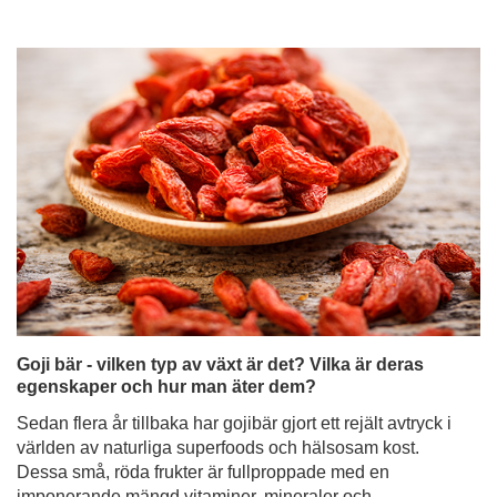
Goji bär - vilken typ av växt är det? Vilka är deras
egenskaper och hur man äter dem?
Sedan flera år tillbaka har gojibär gjort ett rejält avtryck i
världen av naturliga superfoods och hälsosam kost.
Dessa små, röda frukter är fullproppade med en
imponerande mängd vitaminer, mineraler och
antioxidanter, samtidigt som de har en distinkt smak - söt
och syrlig med en antydan till syrlighet. Det är intressant
att notera att medan vi i Europa oftast stöter på torkade
gojibär, äts de ofta färska i de asiatiska länderna, där de
har sitt ursprung.