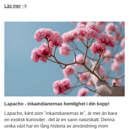
Lapacho - inkaindianernas hemlighet i din kopp!
Lapacho, känt som "inkaindianernas te", är mer än bara
en exotisk kuriositet - det är en sann naturskatt. Denna
unika växt har en lång historia av användning inom
sydamerikansk folkmedicin. I århundraden har dess bark
hjälpt mot infektioner, inflammation och
matsmältningsproblem. Idag blir den alltmer populär som
ingrediens i örtteer och yerba mate. Ta reda på vad Pau
d'Arco-bark är, vilka egenskaper den har och hur du kan
införliva denna fascinerande ingrediens i din dagliga