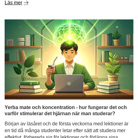
Yerba mate och koncentration - hur fungerar det och
varför stimulerar det hjärnan när man studerar?
Början av läsåret och de första veckorna med lektioner är
en tid då många studenter letar efter sätt att studera mer
effektivt, förbereda sig för lektioner och förlänga sina
fokusperioder. Och inte bara studenter - även personer
som arbetar med mentalt arbete, programmerare eller
frilansare - undrar ofta: stimulerar yerba mate dig lika
starkt som kaffe, eller fungerar det annorlunda?
Läs mer