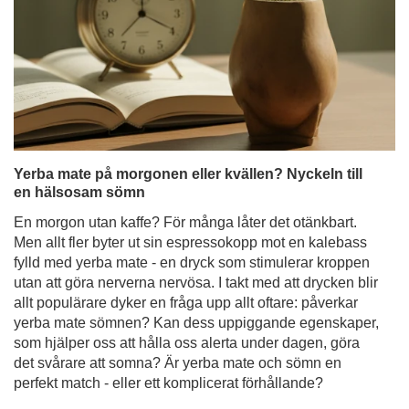
Yerba mate på morgonen eller kvällen? Nyckeln till
en hälsosam sömn
En morgon utan kaffe? För många låter det otänkbart.
Men allt fler byter ut sin espressokopp mot en kalebass
fylld med yerba mate - en dryck som stimulerar kroppen
utan att göra nerverna nervösa. I takt med att drycken blir
allt populärare dyker en fråga upp allt oftare: påverkar
yerba mate sömnen? Kan dess uppiggande egenskaper,
som hjälper oss att hålla oss alerta under dagen, göra
det svårare att somna? Är yerba mate och sömn en
perfekt match - eller ett komplicerat förhållande?
Läs mer