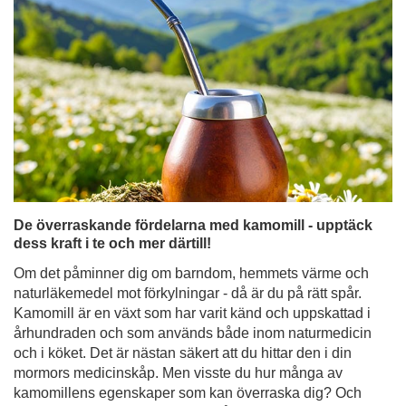
De överraskande fördelarna med kamomill - upptäck
dess kraft i te och mer därtill!
Om det påminner dig om barndom, hemmets värme och
naturläkemedel mot förkylningar - då är du på rätt spår.
Kamomill är en växt som har varit känd och uppskattad i
århundraden och som används både inom naturmedicin
och i köket. Det är nästan säkert att du hittar den i din
mormors medicinskåp. Men visste du hur många av
kamomillens egenskaper som kan överraska dig? Och
att den inte bara kan vara en fristående ingrediens, utan
också ett perfekt komplement till yerba mate? Upptäck
vad som gör kamomillte till mycket mer än bara en enkel
huskur!
Läs mer