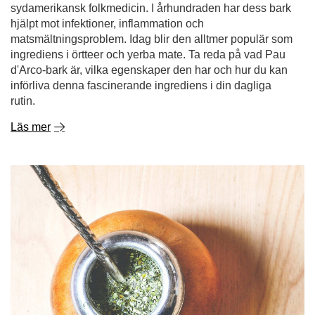
rutin.
Läs mer
Hur brygger man yerba mate på rätt sätt?
Yerba mate lockar allt fler människor - med sitt exotiska
ursprung, sin unika smak och sin naturliga energikick.