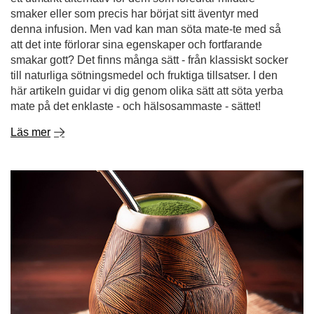
mate på det enklaste - och hälsosammaste - sättet!
Läs mer
Chimarrão. Den brasilianska hemligheten bakom den
perfekta yerba mate
Bland de många varianterna av yerba mate finns det en