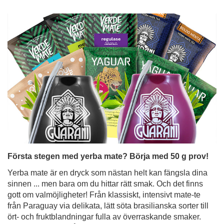
Första stegen med yerba mate? Börja med 50 g prov!
Yerba mate är en dryck som nästan helt kan fängsla dina
sinnen ... men bara om du hittar rätt smak. Och det finns
gott om valmöjligheter! Från klassiskt, intensivt mate-te
från Paraguay via delikata, lätt söta brasilianska sorter till
ört- och fruktblandningar fulla av överraskande smaker.
Men hur ska man få grepp om allt detta när man precis
har börjat sin mate-resa? Lösningen är enkel - yerba
mate-prover i praktiska 50g-påsar. Perfekta för
provsmakning, för att utforska olika typer av yerba mate
och snabbt hitta din favoritvariant.
Läs mer