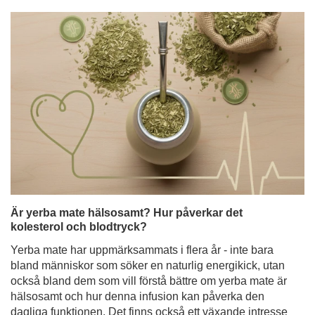
Är yerba mate hälsosamt? Hur påverkar det
kolesterol och blodtryck?
Yerba mate har uppmärksammats i flera år - inte bara
bland människor som söker en naturlig energikick, utan
också bland dem som vill förstå bättre om yerba mate är
hälsosamt och hur denna infusion kan påverka den
dagliga funktionen. Det finns också ett växande intresse
för dess potentiella roll för hjärthälsan - särskilt dess
inverkan på kolesterolnivåer och blodtryck. Det är därför
ingen överraskning att yerba mate under de senaste
åren har blivit föremål för många vetenskapliga studier.
Läs mer