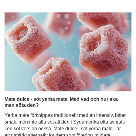
Mate dulce - söt yerba mate. Med vad och hur ska
man söta den?
Yerba mate förknippas traditionellt med en intensiv, bitter
smak, men inte alla vet att den i Sydamerika ofta avnjuts
i en söt version också. Mate dulce - söt yerba mate - är
ett utmärkt alternativ för dem som föredrar mildare
smaker eller som precis har börjat sitt äventyr med
denna infusion. Men vad kan man söta mate-te med så
att det inte förlorar sina egenskaper och fortfarande
smakar gott? Det finns många sätt - från klassiskt socker
till naturliga sötningsmedel och fruktiga tillsatser. I den
här artikeln guidar vi dig genom olika sätt att söta yerba