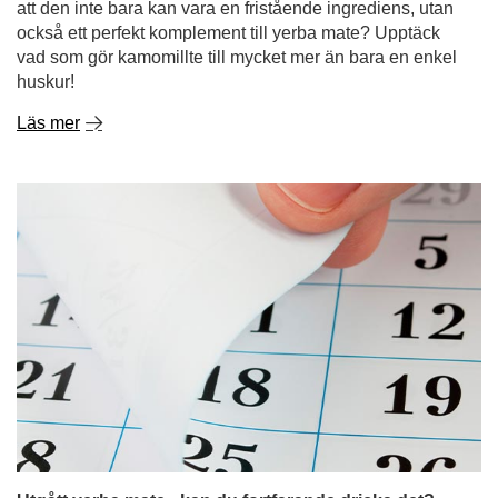
Utgått yerba mate - kan du fortfarande dricka det?
Hur länge håller den och hur förvarar man den på rätt
sätt?
Om det finns ett oöppnat paket yerba mate längst bak i
ditt skåp sedan månader - eller till och med år - är du inte
ensam! Många undrar: är det okej att dricka mate-te som
gått ut på datum? Är gammalt yerba mate avsett för