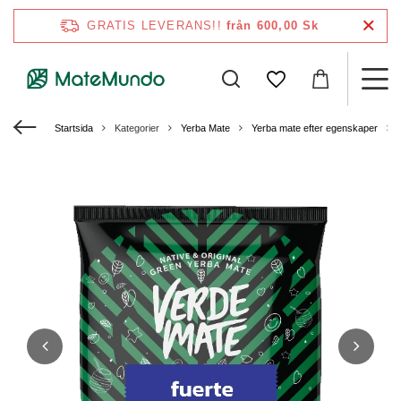
GRATIS LEVERANS!!
från 600,00 Sk
Startsida
Kategorier
Yerba Mate
Yerba mate efter egenskaper