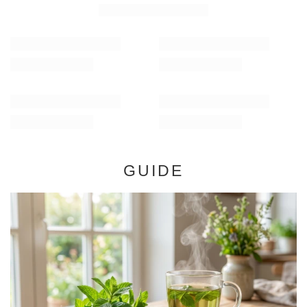
99,00 Sk
40,00 Sk
/
st.
/
st.
(198,00 Sk / kg)
(800,00 Sk / kg)
GUIDE
Mynta - egenskaper, effekter och tillämpning. Vad är
mynta bra för och hur man använder det?