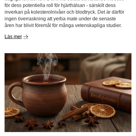
Kanel - en krydda med anmärkningsvärda
egenskaper. vad är kanel bra för och var ska man
använda den?
Kanel är en av de kryddor som fängslar med en intensiv
arom och en varm, lätt söt smak. Den för tankarna till