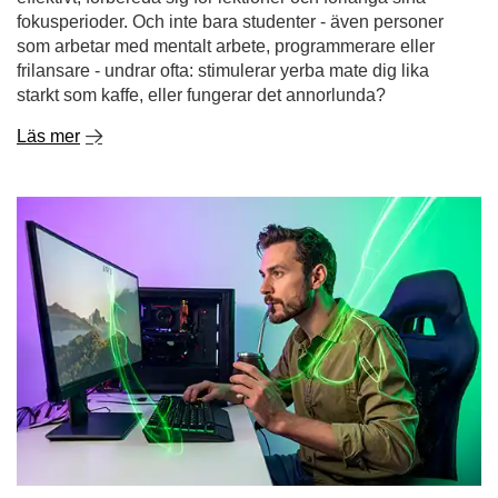
Gaming utan kemikalier - yerba mate som naturlig
energidryck för gamers
Drömmer du om en lång spelsession utan den krasch
som följer efter en sockerhaltig energidryck eller den
nervösa känslan efter ännu en kopp kaffe? Allt fler