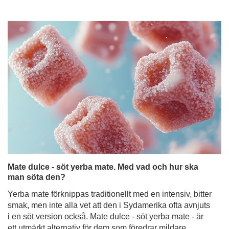
Mate dulce - söt yerba mate. Med vad och hur ska
man söta den?
Yerba mate förknippas traditionellt med en intensiv, bitter
smak, men inte alla vet att den i Sydamerika ofta avnjuts
i en söt version också. Mate dulce - söt yerba mate - är
ett utmärkt alternativ för dem som föredrar mildare
smaker eller som precis har börjat sitt äventyr med
denna infusion. Men vad kan man söta mate-te med så
att det inte förlorar sina egenskaper och fortfarande
smakar gott? Det finns många sätt - från klassiskt socker
till naturliga sötningsmedel och fruktiga tillsatser. I den