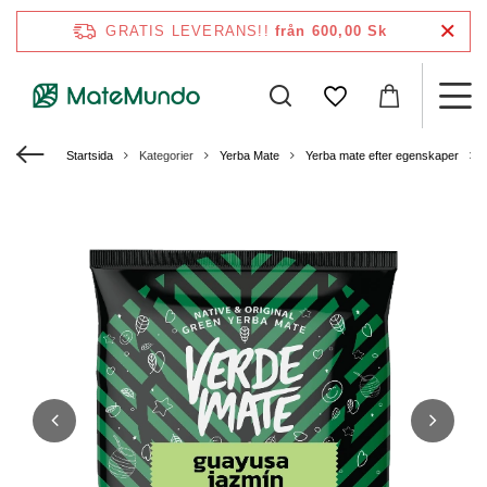
GRATIS LEVERANS!!
från 600,00 Sk
Startsida
Kategorier
Yerba Mate
Yerba mate efter egenskaper