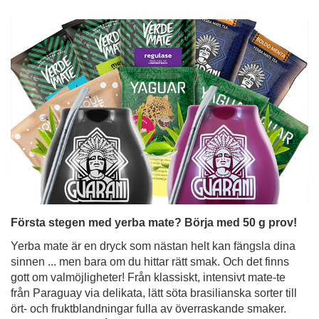
Första stegen med yerba mate? Börja med 50 g prov!
Yerba mate är en dryck som nästan helt kan fängsla dina
sinnen ... men bara om du hittar rätt smak. Och det finns
gott om valmöjligheter! Från klassiskt, intensivt mate-te
från Paraguay via delikata, lätt söta brasilianska sorter till
ört- och fruktblandningar fulla av överraskande smaker.
Men hur ska man få grepp om allt detta när man precis
har börjat sin mate-resa? Lösningen är enkel - yerba
mate-prover i praktiska 50g-påsar. Perfekta för
provsmakning, för att utforska olika typer av yerba mate
och snabbt hitta din favoritvariant.