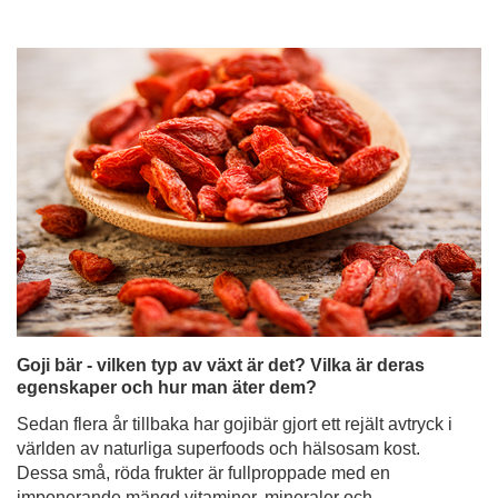
Goji bär - vilken typ av växt är det? Vilka är deras
egenskaper och hur man äter dem?
Sedan flera år tillbaka har gojibär gjort ett rejält avtryck i
världen av naturliga superfoods och hälsosam kost.
Dessa små, röda frukter är fullproppade med en
imponerande mängd vitaminer, mineraler och
antioxidanter, samtidigt som de har en distinkt smak - söt
och syrlig med en antydan till syrlighet. Det är intressant
att notera att medan vi i Europa oftast stöter på torkade
gojibär, äts de ofta färska i de asiatiska länderna, där de
har sitt ursprung.