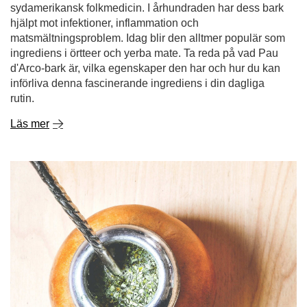
rutin.
Läs mer
Hur brygger man yerba mate på rätt sätt?
Yerba mate lockar allt fler människor - med sitt exotiska