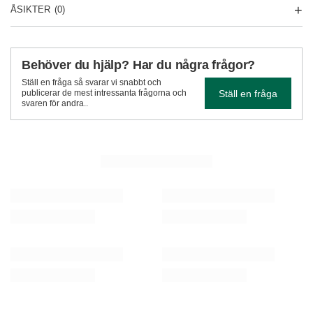
ÅSIKTER
(0)
Behöver du hjälp? Har du några frågor?
Ställ en fråga så svarar vi snabbt och
Ställ en fråga
publicerar de mest intressanta frågorna och
svaren för andra..
SE MER
Verde Mate Green Mango & Maracuya 50 g
Verde Mate Green Ro
37,00 Sk
36,00 Sk
/
st.
/
st.
(740,00 Sk / kg)
(720,00 Sk / kg)
REKOMMENDERAD
FYND
Startset mate te Gourd Bombilla 10x50g 0,5kg
Analog termometer