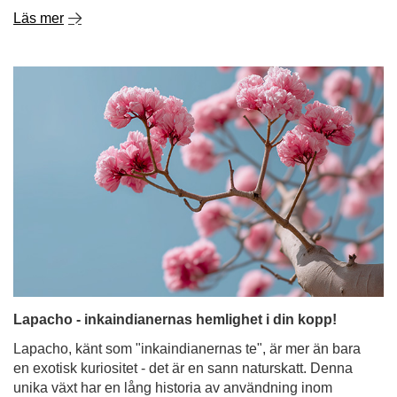
Lapacho - inkaindianernas hemlighet i din kopp!
Lapacho, känt som "inkaindianernas te", är mer än bara
en exotisk kuriositet - det är en sann naturskatt. Denna
unika växt har en lång historia av användning inom
sydamerikansk folkmedicin. I århundraden har dess bark
hjälpt mot infektioner, inflammation och
matsmältningsproblem. Idag blir den alltmer populär som
ingrediens i örtteer och yerba mate. Ta reda på vad Pau
d'Arco-bark är, vilka egenskaper den har och hur du kan
införliva denna fascinerande ingrediens i din dagliga