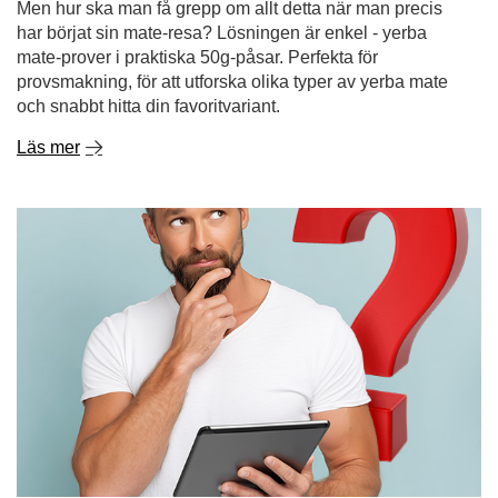
Läs mer
Yerba mate - var man kan köpa det och varför det är
bättre att handla på nätet
Yerba mate är en dryck som blir alltmer populär runt om i
världen - tack vare dess energigivande egenskaper,
hälsofördelar och unika smak. Om du har landat här