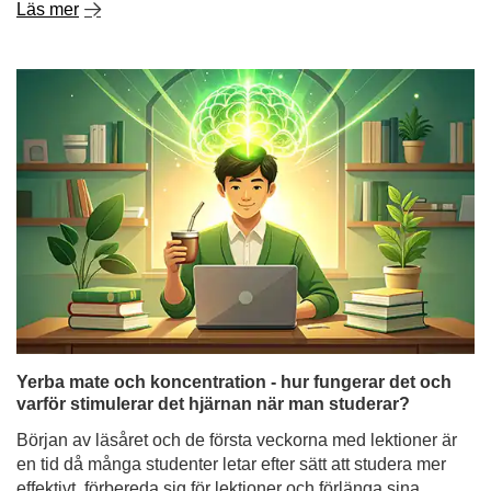
Yerba mate och koncentration - hur fungerar det och
varför stimulerar det hjärnan när man studerar?
Början av läsåret och de första veckorna med lektioner är
en tid då många studenter letar efter sätt att studera mer
effektivt, förbereda sig för lektioner och förlänga sina
fokusperioder. Och inte bara studenter - även personer
som arbetar med mentalt arbete, programmerare eller
frilansare - undrar ofta: stimulerar yerba mate dig lika
starkt som kaffe, eller fungerar det annorlunda?
Läs mer