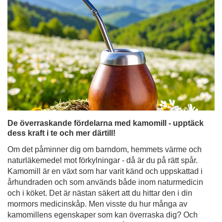
De överraskande fördelarna med kamomill - upptäck
dess kraft i te och mer därtill!
Om det påminner dig om barndom, hemmets värme och
naturläkemedel mot förkylningar - då är du på rätt spår.
Kamomill är en växt som har varit känd och uppskattad i
århundraden och som används både inom naturmedicin
och i köket. Det är nästan säkert att du hittar den i din
mormors medicinskåp. Men visste du hur många av
kamomillens egenskaper som kan överraska dig? Och
att den inte bara kan vara en fristående ingrediens, utan
också ett perfekt komplement till yerba mate? Upptäck
vad som gör kamomillte till mycket mer än bara en enkel
huskur!
Läs mer