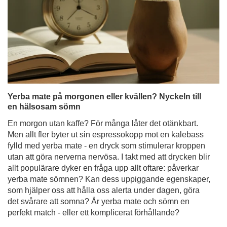
Yerba mate på morgonen eller kvällen? Nyckeln till
en hälsosam sömn
En morgon utan kaffe? För många låter det otänkbart.
Men allt fler byter ut sin espressokopp mot en kalebass
fylld med yerba mate - en dryck som stimulerar kroppen
utan att göra nerverna nervösa. I takt med att drycken blir
allt populärare dyker en fråga upp allt oftare: påverkar
yerba mate sömnen? Kan dess uppiggande egenskaper,
som hjälper oss att hålla oss alerta under dagen, göra
det svårare att somna? Är yerba mate och sömn en
perfekt match - eller ett komplicerat förhållande?
Läs mer