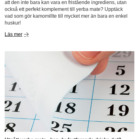
Utgått yerba mate - kan du fortfarande dricka det?
Hur länge håller den och hur förvarar man den på rätt
sätt?
Om det finns ett oöppnat paket yerba mate längst bak i
ditt skåp sedan månader - eller till och med år - är du inte
ensam! Många undrar: är det okej att dricka mate-te som