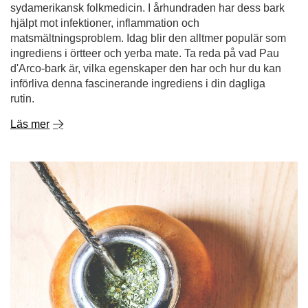
rutin.
Läs mer
Hur brygger man yerba mate på rätt sätt?
Yerba mate lockar allt fler människor - med sitt exotiska