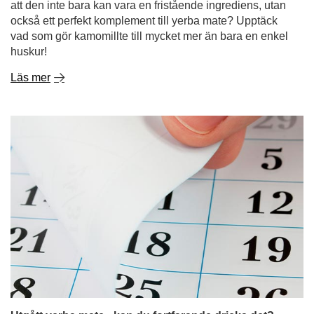
Utgått yerba mate - kan du fortfarande dricka det?
Hur länge håller den och hur förvarar man den på rätt
sätt?
Om det finns ett oöppnat paket yerba mate längst bak i
ditt skåp sedan månader - eller till och med år - är du inte
ensam! Många undrar: är det okej att dricka mate-te som