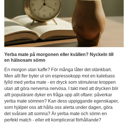
Yerba mate på morgonen eller kvällen? Nyckeln till
en hälsosam sömn
En morgon utan kaffe? För många låter det otänkbart.
Men allt fler byter ut sin espressokopp mot en kalebass
fylld med yerba mate - en dryck som stimulerar kroppen
utan att göra nerverna nervösa. I takt med att drycken blir
allt populärare dyker en fråga upp allt oftare: påverkar
yerba mate sömnen? Kan dess uppiggande egenskaper,
som hjälper oss att hålla oss alerta under dagen, göra
det svårare att somna? Är yerba mate och sömn en
perfekt match - eller ett komplicerat förhållande?
Läs mer