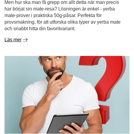
Läs mer
Yerba mate - var man kan köpa det och varför det är
bättre att handla på nätet
Yerba mate är en dryck som blir alltmer populär runt om i
världen - tack vare dess energigivande egenskaper,
hälsofördelar och unika smak. Om du har landat här