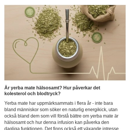
Är yerba mate hälsosamt? Hur påverkar det
kolesterol och blodtryck?
Yerba mate har uppmärksammats i flera år - inte bara
bland människor som söker en naturlig energikick, utan
också bland dem som vill förstå bättre om yerba mate är
hälsosamt och hur denna infusion kan påverka den
dagliga funktionen. Det finns också ett växande intresse
för dess potentiella roll för hjärthälsan - särskilt dess
inverkan på kolesterolnivåer och blodtryck. Det är därför
ingen överraskning att yerba mate under de senaste
åren har blivit föremål för många vetenskapliga studier.
Läs mer