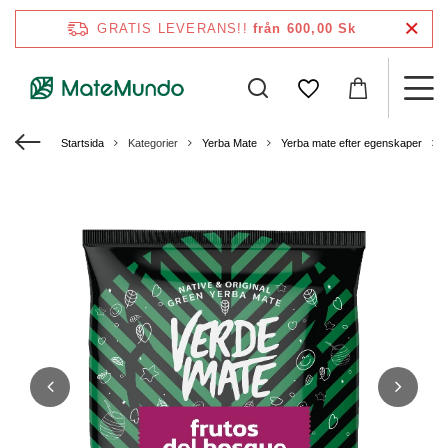
GRATIS LEVERANS!!
från 600,00 Sk
Startsida
Kategorier
Yerba Mate
Yerba mate efter egenskaper