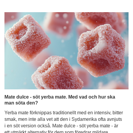
Mate dulce - söt yerba mate. Med vad och hur ska
man söta den?
Yerba mate förknippas traditionellt med en intensiv, bitter
smak, men inte alla vet att den i Sydamerika ofta avnjuts
i en söt version också. Mate dulce - söt yerba mate - är
ett utmärkt alternativ för dem som föredrar mildare
smaker eller som precis har börjat sitt äventyr med
denna infusion. Men vad kan man söta mate-te med så
att det inte förlorar sina egenskaper och fortfarande
smakar gott? Det finns många sätt - från klassiskt socker
till naturliga sötningsmedel och fruktiga tillsatser. I den