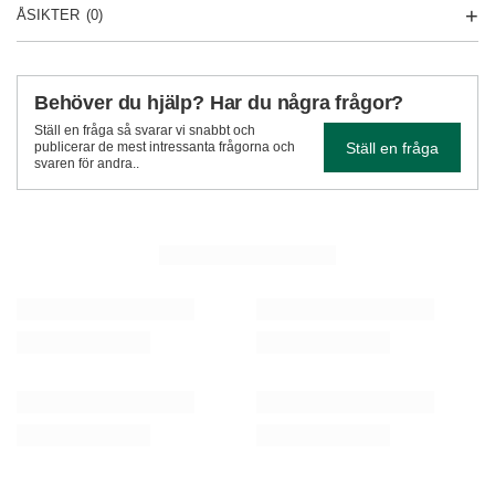
ÅSIKTER
(0)
Behöver du hjälp? Har du några frågor?
Ställ en fråga så svarar vi snabbt och
Ställ en fråga
publicerar de mest intressanta frågorna och
svaren för andra..
SE MER
Verde Mate Green Sarsaparilla 50 g
Verde Mate Green Más
36,00 Sk
36,00 Sk
/
st.
/
st.
(720,00 Sk / kg)
(720,00 Sk / kg)
REKOMMENDERAD
FYND
Guarani Energia con Guarana 0,5 kg
Analog termometer