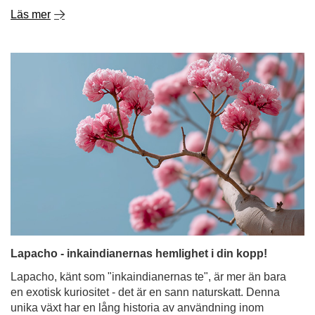
Lapacho - inkaindianernas hemlighet i din kopp!
Lapacho, känt som "inkaindianernas te", är mer än bara
en exotisk kuriositet - det är en sann naturskatt. Denna
unika växt har en lång historia av användning inom
sydamerikansk folkmedicin. I århundraden har dess bark
hjälpt mot infektioner, inflammation och
matsmältningsproblem. Idag blir den alltmer populär som
ingrediens i örtteer och yerba mate. Ta reda på vad Pau
d'Arco-bark är, vilka egenskaper den har och hur du kan
införliva denna fascinerande ingrediens i din dagliga