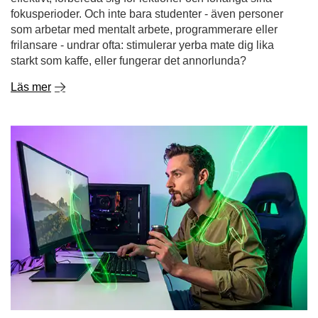
Gaming utan kemikalier - yerba mate som naturlig
energidryck för gamers
Drömmer du om en lång spelsession utan den krasch
som följer efter en sockerhaltig energidryck eller den
nervösa känslan efter ännu en kopp kaffe? Allt fler