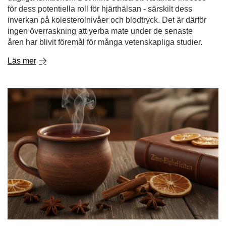
Kanel - en krydda med anmärkningsvärda
egenskaper. vad är kanel bra för och var ska man
använda den?
Kanel är en av de kryddor som fängslar med en intensiv
arom och en varm, lätt söt smak. Den för tankarna till