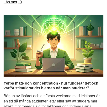
Yerba mate och koncentration - hur fungerar det och
varför stimulerar det hjärnan när man studerar?
Början av läsåret och de första veckorna med lektioner är
en tid då många studenter letar efter sätt att studera mer
effektivt, förbereda sig för lektioner och förlänga sina
fokusperioder. Och inte bara studenter - även personer
som arbetar med mentalt arbete, programmerare eller
frilansare - undrar ofta: stimulerar yerba mate dig lika
starkt som kaffe, eller fungerar det annorlunda?
Läs mer