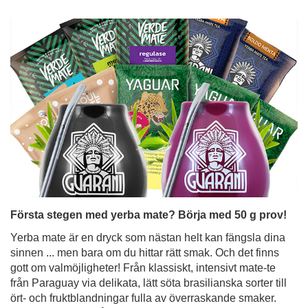
Första stegen med yerba mate? Börja med 50 g prov!
Yerba mate är en dryck som nästan helt kan fängsla dina
sinnen ... men bara om du hittar rätt smak. Och det finns
gott om valmöjligheter! Från klassiskt, intensivt mate-te
från Paraguay via delikata, lätt söta brasilianska sorter till
ört- och fruktblandningar fulla av överraskande smaker.
Men hur ska man få grepp om allt detta när man precis
har börjat sin mate-resa? Lösningen är enkel - yerba
mate-prover i praktiska 50g-påsar. Perfekta för
provsmakning, för att utforska olika typer av yerba mate
och snabbt hitta din favoritvariant.