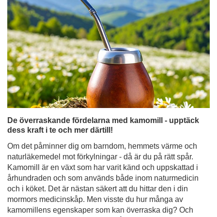
De överraskande fördelarna med kamomill - upptäck
dess kraft i te och mer därtill!
Om det påminner dig om barndom, hemmets värme och
naturläkemedel mot förkylningar - då är du på rätt spår.
Kamomill är en växt som har varit känd och uppskattad i
århundraden och som används både inom naturmedicin
och i köket. Det är nästan säkert att du hittar den i din
mormors medicinskåp. Men visste du hur många av
kamomillens egenskaper som kan överraska dig? Och
att den inte bara kan vara en fristående ingrediens, utan
också ett perfekt komplement till yerba mate? Upptäck
vad som gör kamomillte till mycket mer än bara en enkel
huskur!
Läs mer