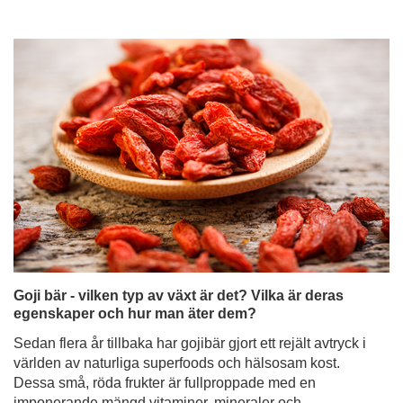
Goji bär - vilken typ av växt är det? Vilka är deras
egenskaper och hur man äter dem?
Sedan flera år tillbaka har gojibär gjort ett rejält avtryck i
världen av naturliga superfoods och hälsosam kost.
Dessa små, röda frukter är fullproppade med en
imponerande mängd vitaminer, mineraler och
antioxidanter, samtidigt som de har en distinkt smak - söt
och syrlig med en antydan till syrlighet. Det är intressant
att notera att medan vi i Europa oftast stöter på torkade
gojibär, äts de ofta färska i de asiatiska länderna, där de
har sitt ursprung.