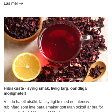
Hibiskuste - syrlig smak, livlig färg, oändliga
möjligheter!
Vill du ha ett utsökt, lätt syrligt te med en intensiv
rubinfärg som inte bara smakar gott utan också är bra för
kroppen? Perfekt tajming! Hibiskus är en växt som
fungerar utmärkt som bas för uppfriskande
sommardrinkar och hemmagjorda lemonader, men den
är lika god att servera varm - perfekt för kyligare dagar.
Det är inte bara en vacker prydnadsblomma - torkade
hibiskusblad är fyllda med värdefulla egenskaper och en
unik smak som älskas av människor över hela världen.
Kom in och upptäck hur kraftfull denna till synes