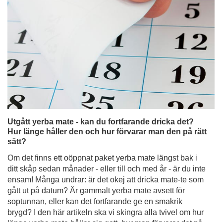
Utgått yerba mate - kan du fortfarande dricka det?
Hur länge håller den och hur förvarar man den på rätt
sätt?
Om det finns ett oöppnat paket yerba mate längst bak i
ditt skåp sedan månader - eller till och med år - är du inte
ensam! Många undrar: är det okej att dricka mate-te som
gått ut på datum? Är gammalt yerba mate avsett för
soptunnan, eller kan det fortfarande ge en smakrik
brygd? I den här artikeln ska vi skingra alla tvivel om hur
länge yerba mate håller sig gott, hur man förvarar det på
rätt sätt och hur man tar hand om sitt lager. Läs vidare för
att undvika besvikelser vid nästa bryggning och se till att
du får ut mesta möjliga smak av varje blad!
Läs mer