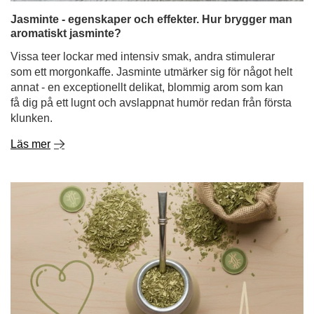
klunken.
Läs mer
Är yerba mate hälsosamt? Hur påverkar det
kolesterol och blodtryck?
Yerba mate har uppmärksammats i flera år - inte bara