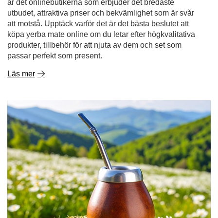
De överraskande fördelarna med kamomill - upptäck
dess kraft i te och mer därtill!
Om det påminner dig om barndom, hemmets värme och
naturläkemedel mot förkylningar - då är du på rätt spår.
Kamomill är en växt som har varit känd och uppskattad i