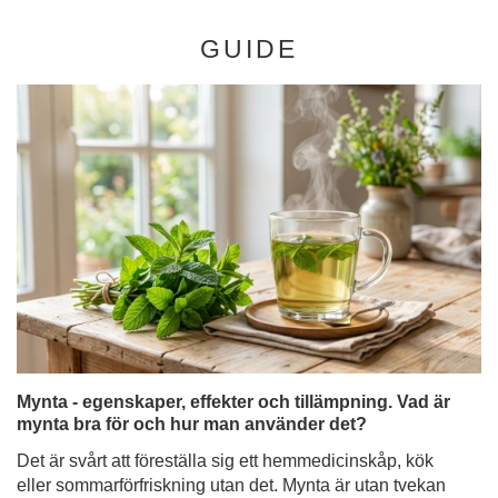
Mynta - egenskaper, effekter och tillämpning. Vad är
mynta bra för och hur man använder det?
Det är svårt att föreställa sig ett hemmedicinskåp, kök
eller sommarförfriskning utan det. Mynta är utan tvekan
en av de mest populära växterna i världen, uppskattad i
årtusenden för sin karakteristiska doft och ett brett
spektrum av åtgärder. Men visste du att det bakom
begreppet "mynta" döljer sig en hel familj av
fascinerande sorter med helt olika egenskaper?
Läs mer