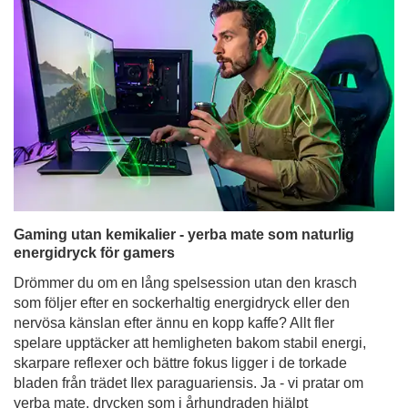
Gaming utan kemikalier - yerba mate som naturlig
energidryck för gamers
Drömmer du om en lång spelsession utan den krasch
som följer efter en sockerhaltig energidryck eller den
nervösa känslan efter ännu en kopp kaffe? Allt fler
spelare upptäcker att hemligheten bakom stabil energi,
skarpare reflexer och bättre fokus ligger i de torkade
bladen från trädet Ilex paraguariensis. Ja - vi pratar om
yerba mate, drycken som i århundraden hjälpt
sydamerikanska krigare att hålla sig pigga och starka,
och som nu passar perfekt för moderna gamers.
Läs mer