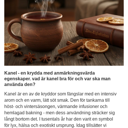
Kanel - en krydda med anmärkningsvärda
egenskaper. vad är kanel bra för och var ska man
använda den?
Kanel är en av de kryddor som fängslar med en intensiv
arom och en varm, lätt söt smak. Den för tankarna till
höst- och vintersäsongen, värmande infusioner och
hemlagad bakning - men dess användning sträcker sig
långt bortom det. I tusentals år har den varit en symbol
för lyx, hälsa och exotiskt ursprung. Idag tillsätter vi
gärna kanel i te, kaffe, yerba mate eller desserter - inte
bara för smakens skull, utan också för kanelens många
hälsoegenskaper.
Läs mer