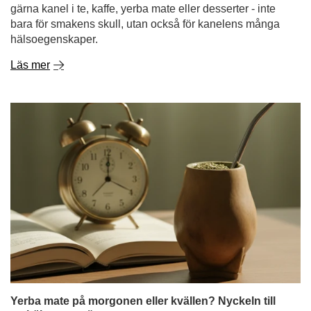
Yerba mate på morgonen eller kvällen? Nyckeln till
en hälsosam sömn
En morgon utan kaffe? För många låter det otänkbart.
Men allt fler byter ut sin espressokopp mot en kalebass
fylld med yerba mate - en dryck som stimulerar kroppen
utan att göra nerverna nervösa. I takt med att drycken blir
allt populärare dyker en fråga upp allt oftare: påverkar
yerba mate sömnen? Kan dess uppiggande egenskaper,