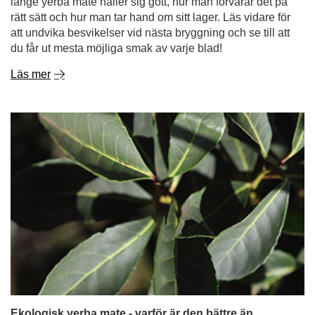
Ekologisk yerba mate - varför är den bättre än
vanlig?
Ekologin har smugit sig in i vår vardag och håller
långsamt på att övergå från att vara en modefluga till att
bli en hälsosam vana - äntligen! Av denna anledning
ökar ekologisk mat i popularitet. Men det gäller inte bara
frukt och grönsaker, utan även ekologisk yerba mate har