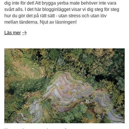
Hur produceras yerba mate?
Plocka bladen, mala dem, släng ner alltihop i en mate-
mugg och häll vatten över? För enkelt för att vara sant!
Att odla Ilex paraguariensis och tillverka yerba mate är
en lång process som övervakas av många människor. I
dagens artikel tar vi en djupgående titt på de olika
stegen i produktionen av vårt torkade matte-te. Om du vill