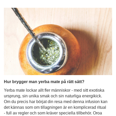
Hur brygger man yerba mate på rätt sätt?
Yerba mate lockar allt fler människor - med sitt exotiska
ursprung, sin unika smak och sin naturliga energikick.
Om du precis har börjat din resa med denna infusion kan
det kännas som om tillagningen är en komplicerad ritual
- full av regler och som kräver speciella tillbehör. Oroa
dig inte för det! Att brygga yerba mate behöver inte vara
svårt alls. I det här blogginlägget visar vi dig steg för steg
hur du gör det på rätt sätt - utan stress och utan löv
mellan tänderna. Njut av läsningen!
Läs mer