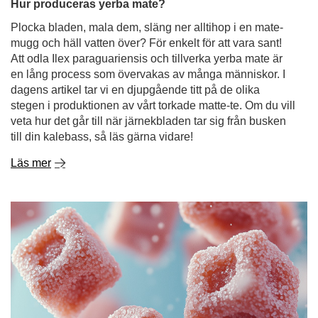
veta hur det går till när järnekbladen tar sig från busken
till din kalebass, så läs gärna vidare!
Läs mer
Mate dulce - söt yerba mate. Med vad och hur ska
man söta den?