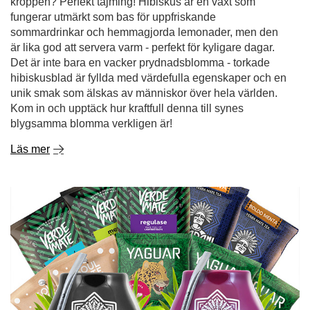
blygsamma blomma verkligen är!
Läs mer
Första stegen med yerba mate? Börja med 50 g prov!
Yerba mate är en dryck som nästan helt kan fängsla dina