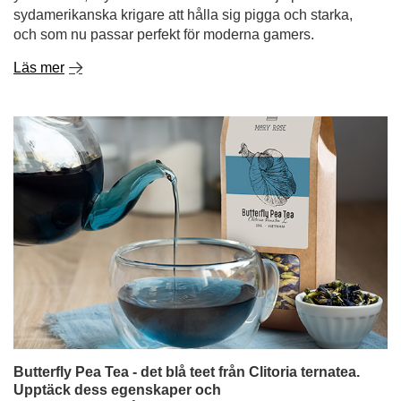
Butterfly Pea Tea - det blå teet från Clitoria ternatea.
Upptäck dess egenskaper och
användningsområden!
Kan te fortfarande överraska oss? Det visar sig att det
kan det! Butterfly pea tea, även känt som te gjort på
Clitoria ternatea, är en infusion som inte bara överraskar
med sin smak utan framför allt med sin färg. Intensivt
blått, och som blir lila eller rosa när man tillsätter
citronsaft - den här drycken har tagit världen med storm