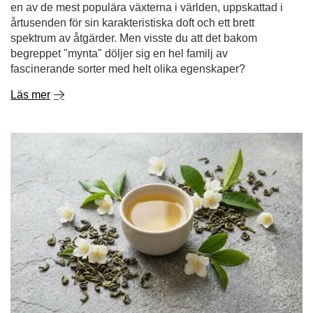
Jasminte - egenskaper och effekter. Hur brygger man
aromatiskt jasminte?
Vissa teer lockar med intensiv smak, andra stimulerar
som ett morgonkaffe. Jasminte utmärker sig för något helt
annat - en exceptionellt delikat, blommig arom som kan
få dig på ett lugnt och avslappnat humör redan från första