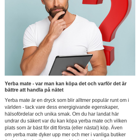
Yerba mate - var man kan köpa det och varför det är
bättre att handla på nätet
Yerba mate är en dryck som blir alltmer populär runt om i
världen - tack vare dess energigivande egenskaper,
hälsofördelar och unika smak. Om du har landat här
undrar du säkert var du kan köpa yerba mate och vilken
plats som är bäst för ditt första (eller nästa!) köp. Även
om yerba mate dyker upp mer och mer i vanliga butiker
är det onlinebutikerna som erbjuder det bredaste
utbudet, attraktiva priser och bekvämlighet som är svår
att motstå. Upptäck varför det är det bästa beslutet att
köpa yerba mate online om du letar efter högkvalitativa
produkter, tillbehör för att njuta av dem och set som
passar perfekt som present.
Läs mer