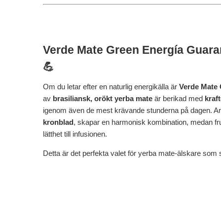
Verde Mate Green Energía Guaraná
💪
Om du letar efter en naturlig energikälla är
Verde Mate 
av
brasiliansk, orökt yerba mate
är berikad med
kraf
igenom även de mest krävande stunderna på dagen. Arom
kronblad
, skapar en harmonisk kombination, medan fr
lätthet till infusionen.
Detta är det perfekta valet för yerba mate-älskare som