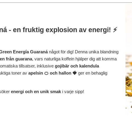
 - en fruktig explosion av energi! ⚡
Green Energía Guaraná
något för dig! Denna unika blandning
ten från guarana
, vars naturliga koffein hjälper dig att komma
atiska tillsatser, inklusive
gojibär och kalendula
uktiga toner av
apelsin 🍊 och hallon 🍓
ger en behaglig
 söker
energi och en unik smak
i varje sipp!