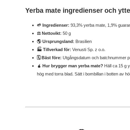
Yerba mate ingredienser och ytter
🌱 Ingredienser:
93,3% yerba mate, 1,9% guarana
⚖️ Nettovikt:
50 g
🌎 Ursprungsland:
Brasilien
🏭 Tillverkad för:
Venusti Sp. z o.o.
🗓️ Bäst före:
Utgångsdatum och batchnummer på
🧉 Hur brygger man yerba mate?
Häll ca 15 g 
hög med torra blad. Sätt i bombillan i botten av h