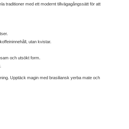
a traditioner med ett modernt tillvägagångssätt för att
tser.
offeininnehåll, utan kvistar.
osam och utsökt form.
.
ndning. Upptäck magin med brasiliansk yerba mate och