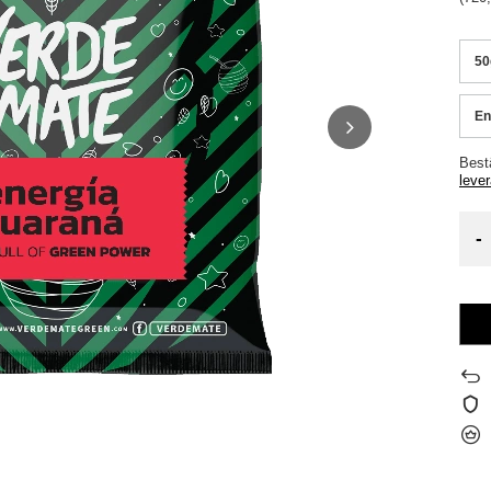
50
En
Best
leve
-