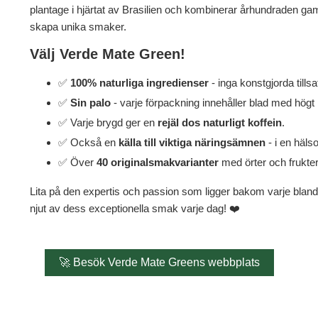
plantage i hjärtat av Brasilien och kombinerar århundraden gaml
skapa unika smaker.
Välj Verde Mate Green!
✅
100% naturliga ingredienser
- inga konstgjorda tillsa
✅
Sin palo
- varje förpackning innehåller blad med högt k
✅ Varje brygd ger en
rejäl dos naturligt koffein
.
✅ Också en
källa till viktiga näringsämnen
- i en häls
✅ Över
40 originalsmakvarianter
med örter och frukter
Lita på den expertis och passion som ligger bakom varje bla
njut av dess exceptionella smak varje dag! ❤️
🚀 Besök Verde Mate Greens webbplats