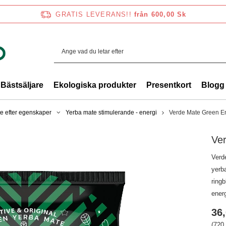
GRATIS LEVERANS!!
från 600,00 Sk
Bästsäljare
Ekologiska produkter
Presentkort
Blogg
e efter egenskaper
Yerba mate stimulerande - energi
Verde Mate Green E
Ve
Verd
yerba
ring
energ
36,
(720