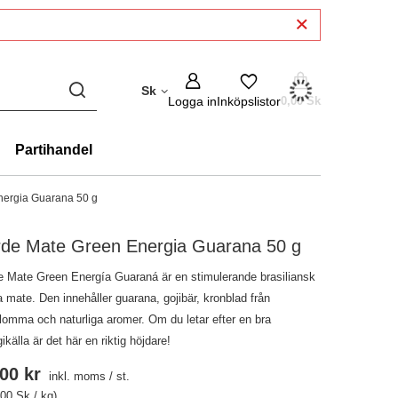
Sk
Logga in
Inköpslistor
0,00 Sk
Partihandel
nergia Guarana 50 g
rde Mate Green Energia Guarana 50 g
e Mate Green Energía Guaraná är en stimulerande brasiliansk
 mate. Den innehåller guarana, gojibär, kronblad från
blomma och naturliga aromer. Om du letar efter en bra
ikälla är det här en riktig höjdare!
00 kr
inkl. moms
/
st.
,00 Sk / kg)