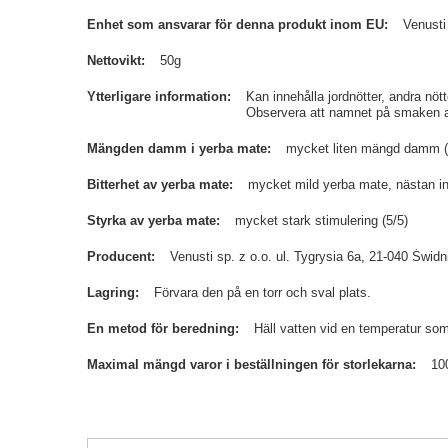
Enhet som ansvarar för denna produkt inom EU
Venusti
Nettovikt
50g
Ytterligare information
Kan innehålla jordnötter, andra nöt
Observera att namnet på smaken av
Mängden damm i yerba mate
mycket liten mängd damm (u
Bitterhet av yerba mate
mycket mild yerba mate, nästan ing
Styrka av yerba mate
mycket stark stimulering (5/5)
Producent
Venusti sp. z o.o. ul. Tygrysia 6a, 21-040 Św
Lagring
Förvara den på en torr och sval plats.
En metod för beredning
Häll vatten vid en temperatur som
Maximal mängd varor i beställningen för storlekarna
10