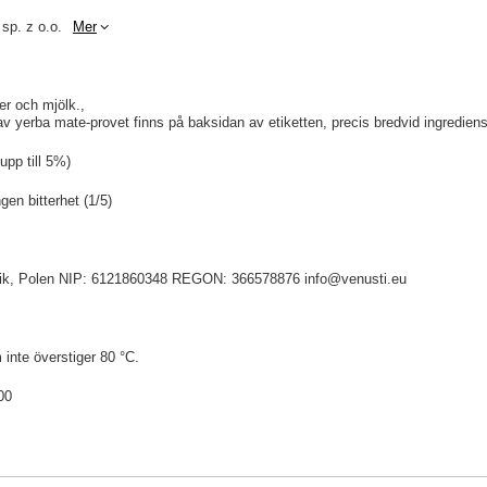
 sp. z o.o.
Mer
ter och mjölk.
 yerba mate-provet finns på baksidan av etiketten, precis bredvid ingrediens
pp till 5%)
en bitterhet (1/5)
idnik, Polen NIP: 6121860348 REGON: 366578876 info@venusti.eu
 inte överstiger 80 °C.
00