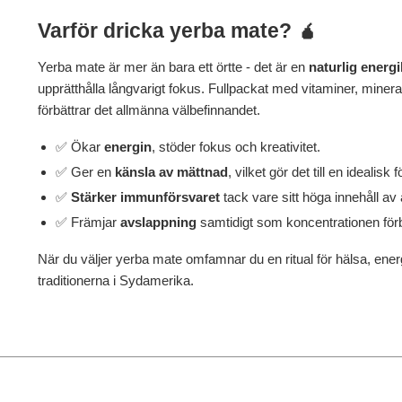
Varför dricka yerba mate? 🧉
Yerba mate är mer än bara ett örtte - det är en
naturlig energi
upprätthålla långvarigt fokus. Fullpackat med vitaminer, miner
förbättrar det allmänna välbefinnandet.
✅ Ökar
energin
, stöder fokus och kreativitet.
✅ Ger en
känsla av mättnad
, vilket gör det till en idealisk 
✅
Stärker immunförsvaret
tack vare sitt höga innehåll av 
✅ Främjar
avslappning
samtidigt som koncentrationen förb
När du väljer yerba mate omfamnar du en ritual för hälsa, ener
traditionerna i Sydamerika.