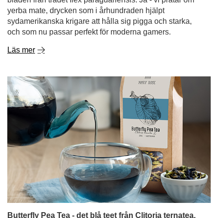
Butterfly Pea Tea - det blå teet från Clitoria ternatea.
Upptäck dess egenskaper och
användningsområden!
Kan te fortfarande överraska oss? Det visar sig att det
kan det! Butterfly pea tea, även känt som te gjort på