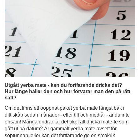
Utgått yerba mate - kan du fortfarande dricka det?
Hur länge håller den och hur förvarar man den på rätt
sätt?
Om det finns ett oöppnat paket yerba mate längst bak i
ditt skåp sedan månader - eller till och med år - är du inte
ensam! Många undrar: är det okej att dricka mate-te som
gått ut på datum? Är gammalt yerba mate avsett för
soptunnan, eller kan det fortfarande ge en smakrik
brygd? I den här artikeln ska vi skingra alla tvivel om hur
länge yerba mate håller sig gott, hur man förvarar det på
rätt sätt och hur man tar hand om sitt lager. Läs vidare för
att undvika besvikelser vid nästa bryggning och se till att
du får ut mesta möjliga smak av varje blad!