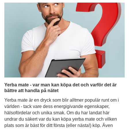
Yerba mate - var man kan köpa det och varför det är
bättre att handla på nätet
Yerba mate är en dryck som blir alltmer populär runt om i
världen - tack vare dess energigivande egenskaper,
hälsofördelar och unika smak. Om du har landat här
undrar du säkert var du kan köpa yerba mate och vilken
plats som är bäst för ditt första (eller nästa!) köp. Även
om yerba mate dyker upp mer och mer i vanliga butiker
är det onlinebutikerna som erbjuder det bredaste
utbudet, attraktiva priser och bekvämlighet som är svår
att motstå. Upptäck varför det är det bästa beslutet att
köpa yerba mate online om du letar efter högkvalitativa