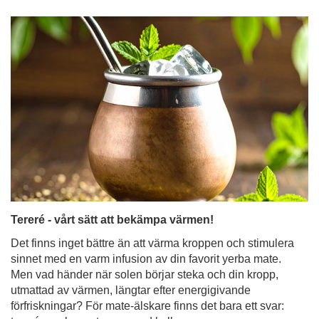
Tereré - vårt sätt att bekämpa värmen!
Det finns inget bättre än att värma kroppen och stimulera
sinnet med en varm infusion av din favorit yerba mate.
Men vad händer när solen börjar steka och din kropp,
utmattad av värmen, längtar efter energigivande
förfriskningar? För mate-älskare finns det bara ett svar:
tereré - yerba mate serverad kall.
Läs mer