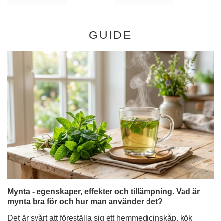
Mynta - egenskaper, effekter och tillämpning. Vad är
mynta bra för och hur man använder det?
Det är svårt att föreställa sig ett hemmedicinskåp, kök
eller sommarförfriskning utan det. Mynta är utan tvekan
en av de mest populära växterna i världen, uppskattad i
årtusenden för sin karakteristiska doft och ett brett
spektrum av åtgärder. Men visste du att det bakom
begreppet "mynta" döljer sig en hel familj av