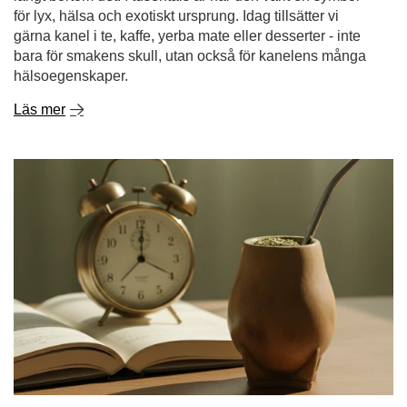
Läs mer
Yerba mate på morgonen eller kvällen? Nyckeln till
en hälsosam sömn
En morgon utan kaffe? För många låter det otänkbart.
Men allt fler byter ut sin espressokopp mot en kalebass
fylld med yerba mate - en dryck som stimulerar kroppen