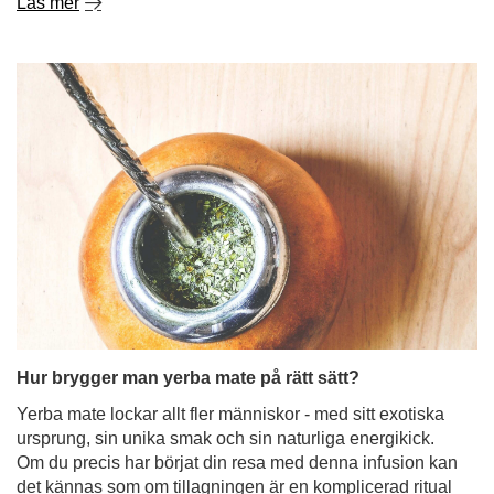
Hur brygger man yerba mate på rätt sätt?
Yerba mate lockar allt fler människor - med sitt exotiska
ursprung, sin unika smak och sin naturliga energikick.
Om du precis har börjat din resa med denna infusion kan
det kännas som om tillagningen är en komplicerad ritual
- full av regler och som kräver speciella tillbehör. Oroa
dig inte för det! Att brygga yerba mate behöver inte vara
svårt alls. I det här blogginlägget visar vi dig steg för steg
hur du gör det på rätt sätt - utan stress och utan löv
mellan tänderna. Njut av läsningen!