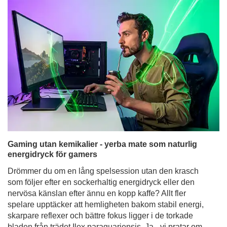
Gaming utan kemikalier - yerba mate som naturlig
energidryck för gamers
Drömmer du om en lång spelsession utan den krasch
som följer efter en sockerhaltig energidryck eller den
nervösa känslan efter ännu en kopp kaffe? Allt fler
spelare upptäcker att hemligheten bakom stabil energi,
skarpare reflexer och bättre fokus ligger i de torkade
bladen från trädet Ilex paraguariensis. Ja - vi pratar om
yerba mate, drycken som i århundraden hjälpt
sydamerikanska krigare att hålla sig pigga och starka,
och som nu passar perfekt för moderna gamers.
Läs mer