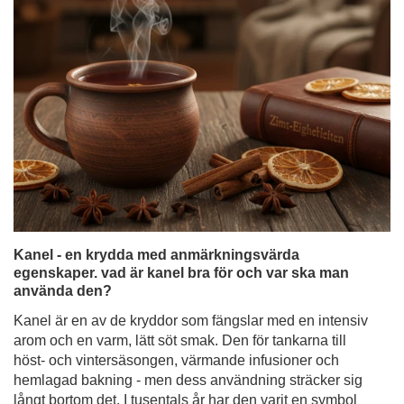
Kanel - en krydda med anmärkningsvärda
egenskaper. vad är kanel bra för och var ska man
använda den?
Kanel är en av de kryddor som fängslar med en intensiv
arom och en varm, lätt söt smak. Den för tankarna till
höst- och vintersäsongen, värmande infusioner och
hemlagad bakning - men dess användning sträcker sig
långt bortom det. I tusentals år har den varit en symbol
för lyx, hälsa och exotiskt ursprung. Idag tillsätter vi
gärna kanel i te, kaffe, yerba mate eller desserter - inte
bara för smakens skull, utan också för kanelens många
hälsoegenskaper.