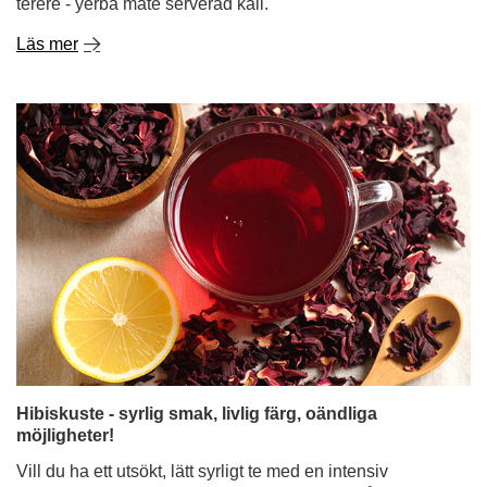
Hibiskuste - syrlig smak, livlig färg, oändliga
möjligheter!
Vill du ha ett utsökt, lätt syrligt te med en intensiv
rubinfärg som inte bara smakar gott utan också är bra för
kroppen? Perfekt tajming! Hibiskus är en växt som
fungerar utmärkt som bas för uppfriskande
sommardrinkar och hemmagjorda lemonader, men den
är lika god att servera varm - perfekt för kyligare dagar.