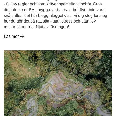
Läs mer
Hur produceras yerba mate?
Plocka bladen, mala dem, släng ner alltihop i en mate-
mugg och häll vatten över? För enkelt för att vara sant!
Att odla Ilex paraguariensis och tillverka yerba mate är