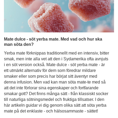
Mate dulce - söt yerba mate. Med vad och hur ska
man söta den?
Yerba mate förknippas traditionellt med en intensiv, bitter
smak, men inte alla vet att den i Sydamerika ofta avnjuts
i en söt version också. Mate dulce - söt yerba mate - är
ett utmärkt alternativ för dem som föredrar mildare
smaker eller som precis har börjat sitt äventyr med
denna infusion. Men vad kan man söta mate-te med så
att det inte förlorar sina egenskaper och fortfarande
smakar gott? Det finns många sätt - från klassiskt socker
till naturliga sötningsmedel och fruktiga tillsatser. I den
här artikeln guidar vi dig genom olika sätt att söta yerba
mate på det enklaste - och hälsosammaste - sättet!
Läs mer