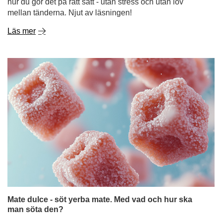
hur du gör det på rätt sätt - utan stress och utan löv
mellan tänderna. Njut av läsningen!
Läs mer
Mate dulce - söt yerba mate. Med vad och hur ska
man söta den?