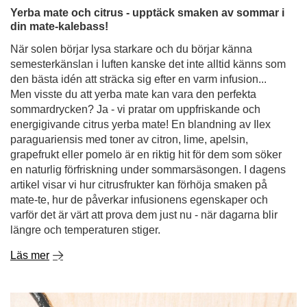
Yerba mate och citrus - upptäck smaken av sommar i
din mate-kalebass!
När solen börjar lysa starkare och du börjar känna
semesterkänslan i luften kanske det inte alltid känns som
den bästa idén att sträcka sig efter en varm infusion...
Men visste du att yerba mate kan vara den perfekta
sommardrycken? Ja - vi pratar om uppfriskande och
energigivande citrus yerba mate! En blandning av Ilex
paraguariensis med toner av citron, lime, apelsin,
grapefrukt eller pomelo är en riktig hit för dem som söker
en naturlig förfriskning under sommarsäsongen. I dagens
artikel visar vi hur citrusfrukter kan förhöja smaken på
mate-te, hur de påverkar infusionens egenskaper och
varför det är värt att prova dem just nu - när dagarna blir
längre och temperaturen stiger.
Läs mer