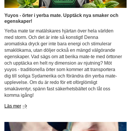
Yuyos - örter i yerba mate. Upptäck nya smaker och
egenskaper!
Yerba mate tar matälskares hjärtan över hela världen
med storm. Och det är inte så konstigt! Denna
aromatiska dryck ger inte bara energi och stimulerar
smaklökarna, utan döljer också en mängd välgörande
egenskaper. Vad sägs om att berika mate-te med örttoner
och upptäcka en helt ny dimension av njutning? Möt
yuyos - traditionella örter som kommer att transportera
dig till soliga Sydamerika och förändra din yerba mate-
upplevelse. Om du är redo för ett oförglömligt
smakäventyr, spänn fast säkerhetsbältet och låt oss
komma igång!
Läs mer