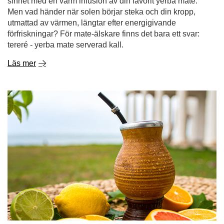
sinnet med en varm infusion av din favorit yerba mate.
Men vad händer när solen börjar steka och din kropp,
utmattad av värmen, längtar efter energigivande
förfriskningar? För mate-älskare finns det bara ett svar:
tereré - yerba mate serverad kall.
Läs mer