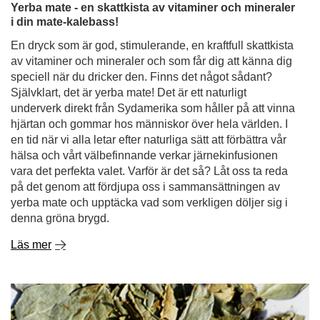
Yerba mate - en skattkista av vitaminer och mineraler
i din mate-kalebass!
En dryck som är god, stimulerande, en kraftfull skattkista
av vitaminer och mineraler och som får dig att känna dig
speciell när du dricker den. Finns det något sådant?
Självklart, det är yerba mate! Det är ett naturligt
underverk direkt från Sydamerika som håller på att vinna
hjärtan och gommar hos människor över hela världen. I
en tid när vi alla letar efter naturliga sätt att förbättra vår
hälsa och vårt välbefinnande verkar järnekinfusionen
vara det perfekta valet. Varför är det så? Låt oss ta reda
på det genom att fördjupa oss i sammansättningen av
yerba mate och upptäcka vad som verkligen döljer sig i
denna gröna brygd.
Läs mer