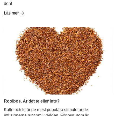
den!
Läs mer
Rooibos. Är det te eller inte?
Kaffe och te är de mest populära stimulerande
infusionerna runt om i världen. För oss, som är