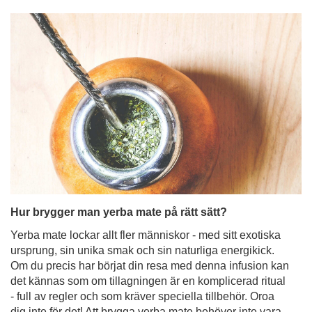
Hur brygger man yerba mate på rätt sätt?
Yerba mate lockar allt fler människor - med sitt exotiska
ursprung, sin unika smak och sin naturliga energikick.
Om du precis har börjat din resa med denna infusion kan
det kännas som om tillagningen är en komplicerad ritual
- full av regler och som kräver speciella tillbehör. Oroa
dig inte för det! Att brygga yerba mate behöver inte vara