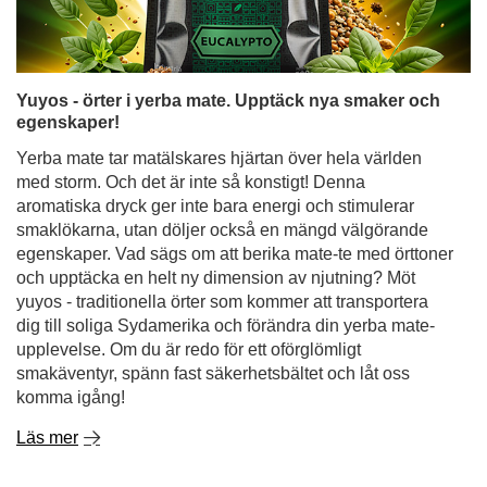
Yuyos - örter i yerba mate. Upptäck nya smaker och
egenskaper!
Yerba mate tar matälskares hjärtan över hela världen
med storm. Och det är inte så konstigt! Denna
aromatiska dryck ger inte bara energi och stimulerar
smaklökarna, utan döljer också en mängd välgörande
egenskaper. Vad sägs om att berika mate-te med örttoner
och upptäcka en helt ny dimension av njutning? Möt
yuyos - traditionella örter som kommer att transportera
dig till soliga Sydamerika och förändra din yerba mate-
upplevelse. Om du är redo för ett oförglömligt
smakäventyr, spänn fast säkerhetsbältet och låt oss
komma igång!
Läs mer