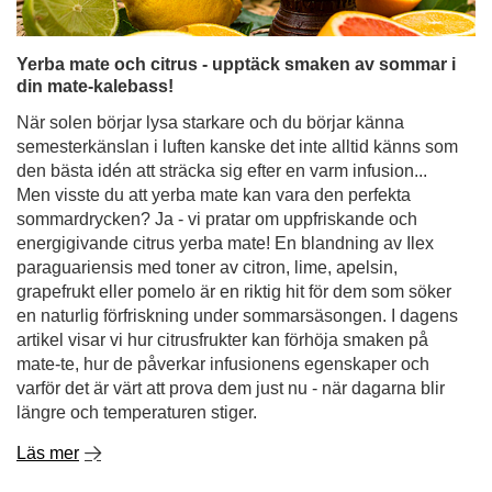
Yerba mate och citrus - upptäck smaken av sommar i
din mate-kalebass!
När solen börjar lysa starkare och du börjar känna
semesterkänslan i luften kanske det inte alltid känns som
den bästa idén att sträcka sig efter en varm infusion...
Men visste du att yerba mate kan vara den perfekta
sommardrycken? Ja - vi pratar om uppfriskande och
energigivande citrus yerba mate! En blandning av Ilex
paraguariensis med toner av citron, lime, apelsin,
grapefrukt eller pomelo är en riktig hit för dem som söker
en naturlig förfriskning under sommarsäsongen. I dagens
artikel visar vi hur citrusfrukter kan förhöja smaken på
mate-te, hur de påverkar infusionens egenskaper och
varför det är värt att prova dem just nu - när dagarna blir
längre och temperaturen stiger.
Läs mer