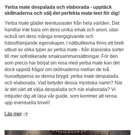
Yerba mate despalada och elaborada - upptäck
skillnaderna och välj det perfekta mate-teet för dig!
Yerba mate gläder teentusiaster från hela världen. Det
handlar inte bara om dess unika smak och arom, utan
också om dess många energigivande och
hälsofrämjande egenskaper. I nätbutikerna finns ett brett
utbud av olika typer av yerba mate - från klassiska sorter
till mer sofistikerade smaksammansättningar. För den
som precis har börjat sin resa med yerba mate kan det
dock uppstå frågor om skillnaderna mellan de två
huvudtyperna av denna brygd: yerba mate despalada
och elaborada. Vad betyder dessa mystiska namn? När
är det värt att välja despalada och när elaborada? Vi
inbjuder dig att läsa vår guide, som kommer att rensa
upp eventuella tvivel!
Läs mer