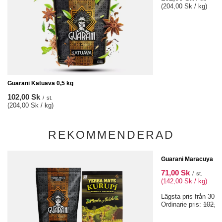
(204,00 Sk / kg)
Guarani Katuava 0,5 kg
102,00 Sk
/
st.
(204,00 Sk / kg)
REKOMMENDERAD
SPECIALERBJUDAND
Guarani Maracuya 0,
71,00 Sk
/
st.
(142,00 Sk / kg)
Lägsta pris från 30 d
Ordinarie pris:
102,0