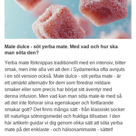
Mate dulce - söt yerba mate. Med vad och hur ska
man söta den?
Yerba mate förknippas traditionellt med en intensiv, bitter
smak, men inte alla vet att den i Sydamerika ofta avnjuts
i en söt version också. Mate dulce - söt yerba mate - är
ett utmärkt alternativ för dem som föredrar mildare
smaker eller som precis har börjat sitt äventyr med
denna infusion. Men vad kan man söta mate-te med så
att det inte förlorar sina egenskaper och fortfarande
smakar gott? Det finns många sätt - från klassiskt socker
till naturliga sötningsmedel och fruktiga tillsatser. I den
här artikeln guidar vi dig genom olika sätt att söta yerba
mate på det enklaste - och hälsosammaste - sättet!