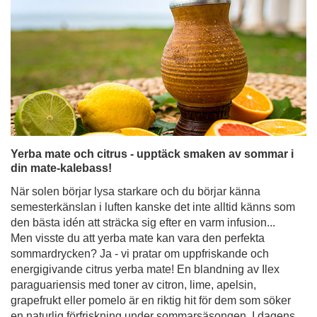
Yerba mate och citrus - upptäck smaken av sommar i
din mate-kalebass!
När solen börjar lysa starkare och du börjar känna
semesterkänslan i luften kanske det inte alltid känns som
den bästa idén att sträcka sig efter en varm infusion...
Men visste du att yerba mate kan vara den perfekta
sommardrycken? Ja - vi pratar om uppfriskande och
energigivande citrus yerba mate! En blandning av Ilex
paraguariensis med toner av citron, lime, apelsin,
grapefrukt eller pomelo är en riktig hit för dem som söker
en naturlig förfriskning under sommarsäsongen. I dagens