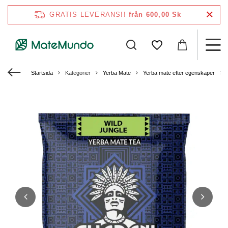
GRATIS LEVERANS!!
från 600,00 Sk
Startsida
Kategorier
Yerba Mate
Yerba mate efter egenskaper