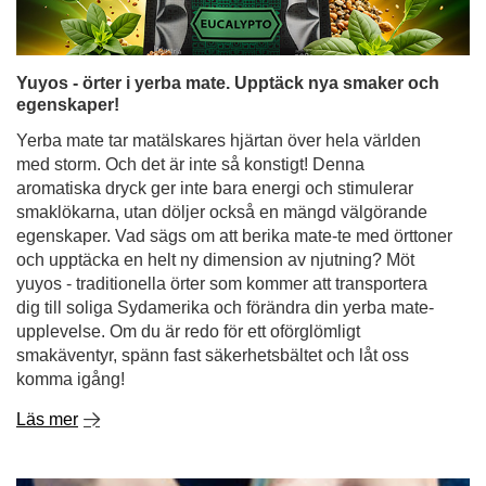
Yuyos - örter i yerba mate. Upptäck nya smaker och
egenskaper!
Yerba mate tar matälskares hjärtan över hela världen
med storm. Och det är inte så konstigt! Denna
aromatiska dryck ger inte bara energi och stimulerar
smaklökarna, utan döljer också en mängd välgörande
egenskaper. Vad sägs om att berika mate-te med örttoner
och upptäcka en helt ny dimension av njutning? Möt
yuyos - traditionella örter som kommer att transportera
dig till soliga Sydamerika och förändra din yerba mate-
upplevelse. Om du är redo för ett oförglömligt
smakäventyr, spänn fast säkerhetsbältet och låt oss
komma igång!
Läs mer