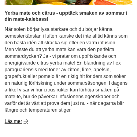
Yerba mate och citrus - upptäck smaken av sommar i
din mate-kalebass!
När solen börjar lysa starkare och du börjar känna
semesterkänslan i luften kanske det inte alltid känns som
den bästa idén att sträcka sig efter en varm infusion...
Men visste du att yerba mate kan vara den perfekta
sommardrycken? Ja - vi pratar om uppfriskande och
energigivande citrus yerba mate! En blandning av Ilex
paraguariensis med toner av citron, lime, apelsin,
grapefrukt eller pomelo är en riktig hit för dem som söker
en naturlig förfriskning under sommarsäsongen. I dagens
artikel visar vi hur citrusfrukter kan förhöja smaken på
mate-te, hur de påverkar infusionens egenskaper och
varför det är värt att prova dem just nu - när dagarna blir
längre och temperaturen stiger.
Läs mer