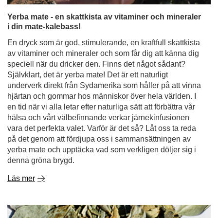
Yerba mate - en skattkista av vitaminer och mineraler
i din mate-kalebass!
En dryck som är god, stimulerande, en kraftfull skattkista
av vitaminer och mineraler och som får dig att känna dig
speciell när du dricker den. Finns det något sådant?
Självklart, det är yerba mate! Det är ett naturligt
underverk direkt från Sydamerika som håller på att vinna
hjärtan och gommar hos människor över hela världen. I
en tid när vi alla letar efter naturliga sätt att förbättra vår
hälsa och vårt välbefinnande verkar järnekinfusionen
vara det perfekta valet. Varför är det så? Låt oss ta reda
på det genom att fördjupa oss i sammansättningen av
yerba mate och upptäcka vad som verkligen döljer sig i
denna gröna brygd.
Läs mer