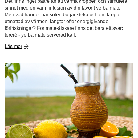
Det finns inget bättre än att värma kroppen och stimulera
sinnet med en varm infusion av din favorit yerba mate.
Men vad händer när solen börjar steka och din kropp,
utmattad av värmen, längtar efter energigivande
förfriskningar? För mate-älskare finns det bara ett svar:
tereré - yerba mate serverad kall.
Läs mer