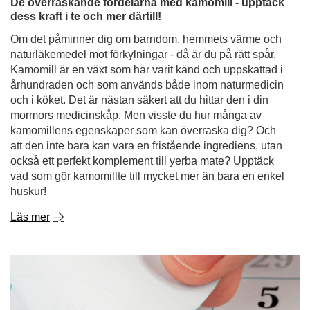
De överraskande fördelarna med kamomill - upptäck
dess kraft i te och mer därtill!
Om det påminner dig om barndom, hemmets värme och
naturläkemedel mot förkylningar - då är du på rätt spår.
Kamomill är en växt som har varit känd och uppskattad i
århundraden och som används både inom naturmedicin
och i köket. Det är nästan säkert att du hittar den i din
mormors medicinskåp. Men visste du hur många av
kamomillens egenskaper som kan överraska dig? Och
att den inte bara kan vara en fristående ingrediens, utan
också ett perfekt komplement till yerba mate? Upptäck
vad som gör kamomillte till mycket mer än bara en enkel
huskur!
Läs mer