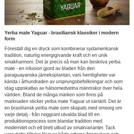
Yerba mate Yaguar - brasiliansk klassiker i modern
form
Föreställ dig en dryck som kombinerar sydamerikansk
tradition, naturlig energigivande kraft och en unik
smakharmoni. Det är precis så man kan beskriva yerba
mate - en infusion gjord av bladen från den
paraguayanska järneksplantan, vars hemligheter var
kända i århundraden av ursprungsbefolkningar och som
idag uppskattas av hälsomedvetna människor över hela
världen. Bland de många märken som finns på
marknaden sticker yerba mate Yaguar ut särskilt. Det är
en brasiliansk yerba mate som skapats med omsorg om
varje detalj - från noggrant utvalda blad till en
produktionsprocess som blandar tradition med
modernitet och ett brett utbud av smakvarianter. Tack