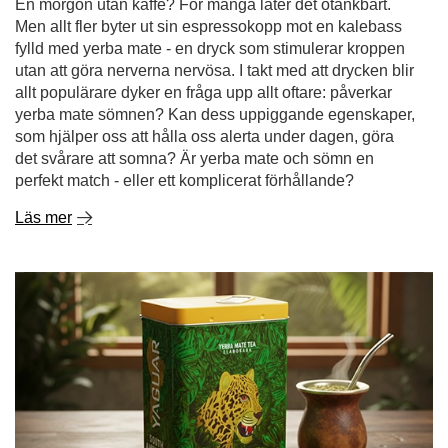
En morgon utan kaffe? För många låter det otänkbart.
Men allt fler byter ut sin espressokopp mot en kalebass
fylld med yerba mate - en dryck som stimulerar kroppen
utan att göra nerverna nervösa. I takt med att drycken blir
allt populärare dyker en fråga upp allt oftare: påverkar
yerba mate sömnen? Kan dess uppiggande egenskaper,
som hjälper oss att hålla oss alerta under dagen, göra
det svårare att somna? Är yerba mate och sömn en
perfekt match - eller ett komplicerat förhållande?
Läs mer