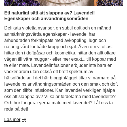
Ett naturligt sätt att slappna av? Lavendel!
Egenskaper och användningsområden
Delikata violetta nyanser, en subtil doft och en mängd
anmärkningsvärda egenskaper - lavendel har i
århundraden förknippats med avkoppling, lugn och
naturlig vård för både kropp och själ. Även om vi oftast
hittar den i doftpåsar och kosmetika, hittar den allt oftare
vägen till våra muggar - eller mer exakt... till koppar med
te eller mate. Lavendelinfusioner erbjuder inte bara en
vacker arom utan också ett brett spektrum av
hälsofördelar. I det här blogginlägget tittar vi närmare på
lavendelns användningsområden och den smak och doft
som den tillför infusioner. Kan lavendel verkligen hjälpa
oss att slappna av? Vilka är fördelarna med lavendelte?
Och hur fungerar yerba mate med lavendel? Låt oss ta
reda på det!
Läs mer