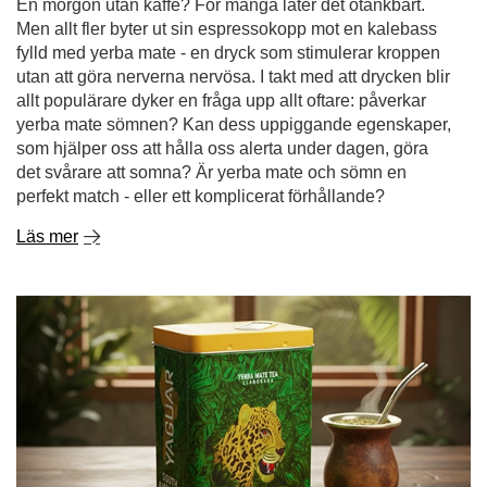
En morgon utan kaffe? För många låter det otänkbart.
Men allt fler byter ut sin espressokopp mot en kalebass
fylld med yerba mate - en dryck som stimulerar kroppen
utan att göra nerverna nervösa. I takt med att drycken blir
allt populärare dyker en fråga upp allt oftare: påverkar
yerba mate sömnen? Kan dess uppiggande egenskaper,
som hjälper oss att hålla oss alerta under dagen, göra
det svårare att somna? Är yerba mate och sömn en
perfekt match - eller ett komplicerat förhållande?
Läs mer