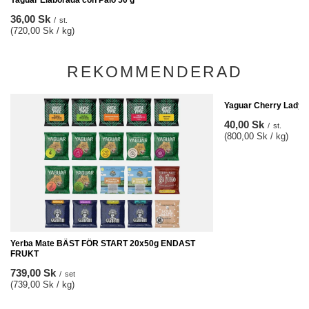
Yaguar Elaborada con Palo 50 g
36,00 Sk
/
st.
(720,00 Sk / kg)
REKOMMENDERAD
Yaguar Cherry Lady 5
40,00 Sk
/
st.
(800,00 Sk / kg)
Yerba Mate BÄST FÖR START 20x50g ENDAST
FRUKT
739,00 Sk
/
set
(739,00 Sk / kg)