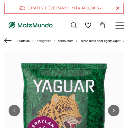
GRATIS LEVERANS!!
från 600,00 Sk
Startsida
Kategorier
Yerba Mate
Yerba mate efter egenskaper