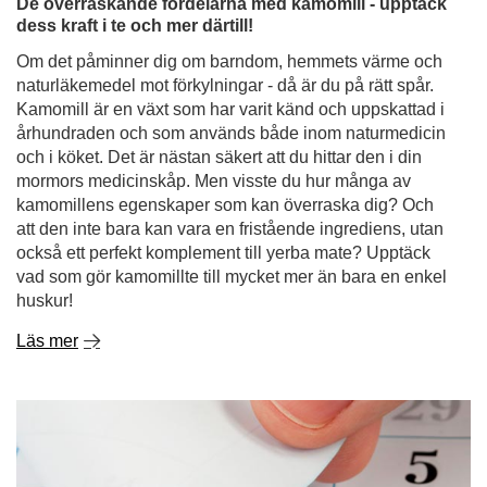
De överraskande fördelarna med kamomill - upptäck
dess kraft i te och mer därtill!
Om det påminner dig om barndom, hemmets värme och
naturläkemedel mot förkylningar - då är du på rätt spår.
Kamomill är en växt som har varit känd och uppskattad i
århundraden och som används både inom naturmedicin
och i köket. Det är nästan säkert att du hittar den i din
mormors medicinskåp. Men visste du hur många av
kamomillens egenskaper som kan överraska dig? Och
att den inte bara kan vara en fristående ingrediens, utan
också ett perfekt komplement till yerba mate? Upptäck
vad som gör kamomillte till mycket mer än bara en enkel
huskur!
Läs mer