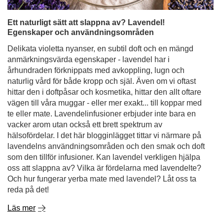
Ett naturligt sätt att slappna av? Lavendel!
Egenskaper och användningsområden
Delikata violetta nyanser, en subtil doft och en mängd
anmärkningsvärda egenskaper - lavendel har i
århundraden förknippats med avkoppling, lugn och
naturlig vård för både kropp och själ. Även om vi oftast
hittar den i doftpåsar och kosmetika, hittar den allt oftare
vägen till våra muggar - eller mer exakt... till koppar med
te eller mate. Lavendelinfusioner erbjuder inte bara en
vacker arom utan också ett brett spektrum av
hälsofördelar. I det här blogginlägget tittar vi närmare på
lavendelns användningsområden och den smak och doft
som den tillför infusioner. Kan lavendel verkligen hjälpa
oss att slappna av? Vilka är fördelarna med lavendelte?
Och hur fungerar yerba mate med lavendel? Låt oss ta
reda på det!
Läs mer