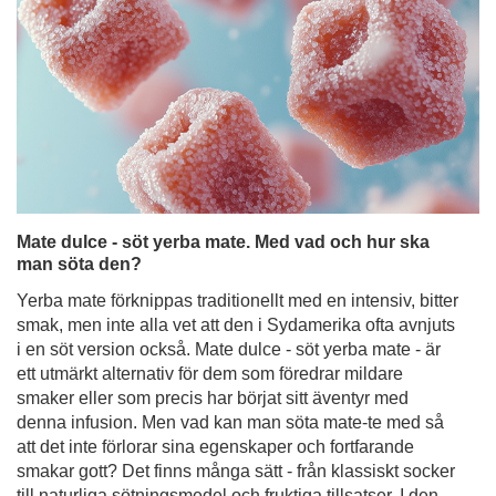
Mate dulce - söt yerba mate. Med vad och hur ska
man söta den?
Yerba mate förknippas traditionellt med en intensiv, bitter
smak, men inte alla vet att den i Sydamerika ofta avnjuts
i en söt version också. Mate dulce - söt yerba mate - är
ett utmärkt alternativ för dem som föredrar mildare
smaker eller som precis har börjat sitt äventyr med
denna infusion. Men vad kan man söta mate-te med så
att det inte förlorar sina egenskaper och fortfarande
smakar gott? Det finns många sätt - från klassiskt socker
till naturliga sötningsmedel och fruktiga tillsatser. I den