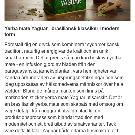
Yerba mate Yaguar - brasiliansk klassiker i modern
form
Föreställ dig en dryck som kombinerar sydamerikansk
tradition, naturlig energigivande kraft och en unik
smakharmoni. Det är precis så man kan beskriva yerba
mate - en infusion gjord av bladen från den
paraguayanska järneksplantan, vars hemligheter var
kända i århundraden av ursprungsbefolkningar och som
idag uppskattas av hälsomedvetna människor över hela
världen. Bland de många märken som finns på
marknaden sticker yerba mate Yaguar ut särskilt. Det är
en brasiliansk yerba mate som skapats med omsorg om
varje detalj - från noggrant utvalda blad till en
produktionsprocess som blandar tradition med
modernitet och ett brett utbud av smakvarianter. Tack
vare detta tilltalar Yaguar både erfarna finsmakare och