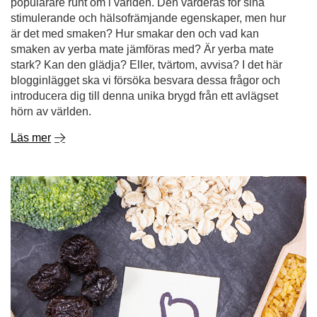
populärare runt om i världen. Den värderas för sina
stimulerande och hälsofrämjande egenskaper, men hur
är det med smaken? Hur smakar den och vad kan
smaken av yerba mate jämföras med? Är yerba mate
stark? Kan den glädja? Eller, tvärtom, avvisa? I det här
blogginlägget ska vi försöka besvara dessa frågor och
introducera dig till denna unika brygd från ett avlägset
hörn av världen.
Läs mer