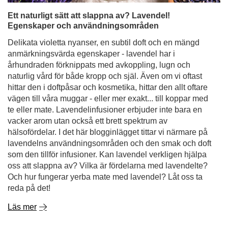
Ett naturligt sätt att slappna av? Lavendel!
Egenskaper och användningsområden
Delikata violetta nyanser, en subtil doft och en mängd
anmärkningsvärda egenskaper - lavendel har i
århundraden förknippats med avkoppling, lugn och
naturlig vård för både kropp och själ. Även om vi oftast
hittar den i doftpåsar och kosmetika, hittar den allt oftare
vägen till våra muggar - eller mer exakt... till koppar med
te eller mate. Lavendelinfusioner erbjuder inte bara en
vacker arom utan också ett brett spektrum av
hälsofördelar. I det här blogginlägget tittar vi närmare på
lavendelns användningsområden och den smak och doft
som den tillför infusioner. Kan lavendel verkligen hjälpa
oss att slappna av? Vilka är fördelarna med lavendelte?
Och hur fungerar yerba mate med lavendel? Låt oss ta
reda på det!
Läs mer