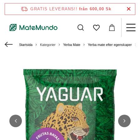
GRATIS LEVERANS!!
från 600,00 Sk
Startsida
Kategorier
Yerba Mate
Yerba mate efter egenskaper