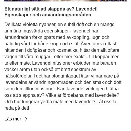
Ett naturligt sätt att slappna av? Lavendel!
Egenskaper och användningsområden
Delikata violetta nyanser, en subtil doft och en mängd
anmärkningsvärda egenskaper - lavendel har i
århundraden förknippats med avkoppling, lugn och
naturlig vård för både kropp och själ. Även om vi oftast
hittar den i doftpåsar och kosmetika, hittar den allt oftare
vägen till våra muggar - eller mer exakt... till koppar med
te eller mate. Lavendelinfusioner erbjuder inte bara en
vacker arom utan också ett brett spektrum av
hälsofördelar. I det här blogginlägget tittar vi närmare på
lavendelns användningsområden och den smak och doft
som den tillför infusioner. Kan lavendel verkligen hjälpa
oss att slappna av? Vilka är fördelarna med lavendelte?
Och hur fungerar yerba mate med lavendel? Låt oss ta
reda på det!
Läs mer