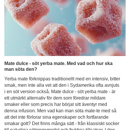
Mate dulce - söt yerba mate. Med vad och hur ska
man söta den?
Yerba mate förknippas traditionellt med en intensiv, bitter
smak, men inte alla vet att den i Sydamerika ofta avnjuts
i en söt version också. Mate dulce - söt yerba mate - är
ett utmärkt alternativ för dem som föredrar mildare
smaker eller som precis har börjat sitt äventyr med
denna infusion. Men vad kan man söta mate-te med så
att det inte förlorar sina egenskaper och fortfarande
smakar gott? Det finns många sätt - från klassiskt socker
till naturliga sötningsmedel och fruktiga tillsatser. I den