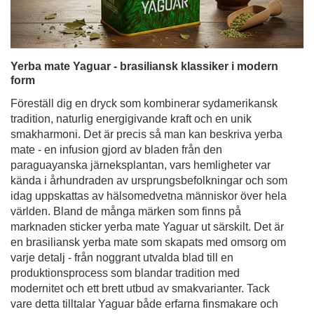
Yerba mate Yaguar - brasiliansk klassiker i modern
form
Föreställ dig en dryck som kombinerar sydamerikansk
tradition, naturlig energigivande kraft och en unik
smakharmoni. Det är precis så man kan beskriva yerba
mate - en infusion gjord av bladen från den
paraguayanska järneksplantan, vars hemligheter var
kända i århundraden av ursprungsbefolkningar och som
idag uppskattas av hälsomedvetna människor över hela
världen. Bland de många märken som finns på
marknaden sticker yerba mate Yaguar ut särskilt. Det är
en brasiliansk yerba mate som skapats med omsorg om
varje detalj - från noggrant utvalda blad till en
produktionsprocess som blandar tradition med
modernitet och ett brett utbud av smakvarianter. Tack
vare detta tilltalar Yaguar både erfarna finsmakare och