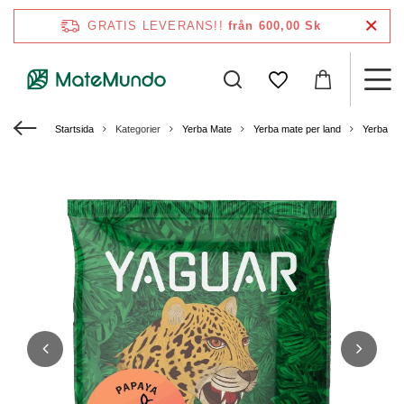
GRATIS LEVERANS!!
från 600,00 Sk
Startsida
Kategorier
Yerba Mate
Yerba mate per land
Yerba mat