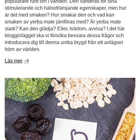
populärare runt om i världen. Den värderas för sina
stimulerande och hälsofrämjande egenskaper, men hur
är det med smaken? Hur smakar den och vad kan
smaken av yerba mate jämföras med? Är yerba mate
stark? Kan den glädja? Eller, tvärtom, avvisa? I det här
blogginlägget ska vi försöka besvara dessa frågor och
introducera dig till denna unika brygd från ett avlägset
hörn av världen.
Läs mer