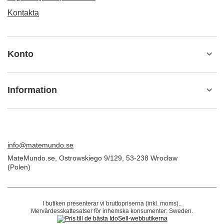
Kontakta
Konto
Information
info@matemundo.se
MateMundo.se
,
Ostrowskiego 9/129
,
53-238
Wrocław
(Polen)
I butiken presenterar vi bruttopriserna (inkl. moms)..
Mervärdesskattesatser för inhemska konsumenter:
Sweden
.