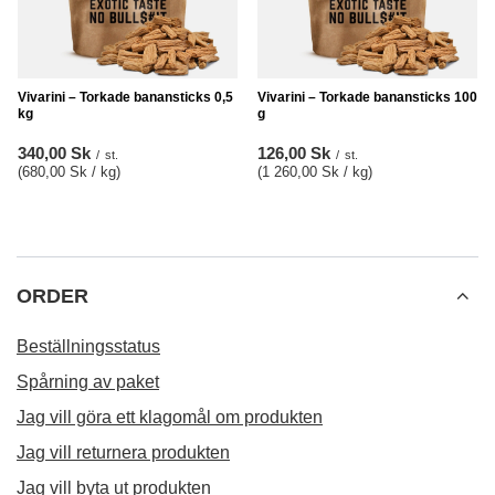
Vivarini – Torkade banansticks 0,5
Vivarini – Torkade banansticks 100
kg
g
340,00 Sk
126,00 Sk
/
st.
/
st.
(680,00 Sk / kg
)
(1 260,00 Sk / kg
)
ORDER
Beställningsstatus
Spårning av paket
Jag vill göra ett klagomål om produkten
Jag vill returnera produkten
Jag vill byta ut produkten