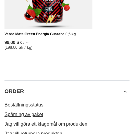
599,00 Sk
/
set
REKOMMENDERAD
FYND
Analog termometer
66,00 Sk
/
st.
Lägsta pris från 30 d
Ordinarie pris:
94,00
Verde Mate Green Energia Guarana 0,5 kg
99,00 Sk
/
st.
(198,00 Sk / kg)