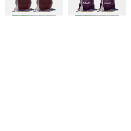
Yerba mate 10 x 50 g
Yerba Mate Set 10x50g 2x
Kalebass + 2x Bombilla
739,00 Sk
/
set
759,00 Sk
/
set
Yerba mate 10 x 50 g
Yerba Mate Set 10x50g 2x