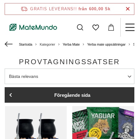
GRATIS LEVERANS!!
från 600,00 Sk
Startsida
Kategorier
Yerba Mate
Yerba mate uppsättningar
Set 
PROVTAGNINGSSATSER
Ändra sortering
Bästa relevans
Föregående sida