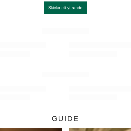
Skicka ett yttrande
GUIDE