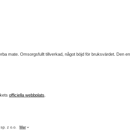
erba mate. Omsorgsfullt tillverkad, något böjd för bruksvärdet. Den enkl
rkets
officiella webbplats
.
 sp. z o.o.
Mer