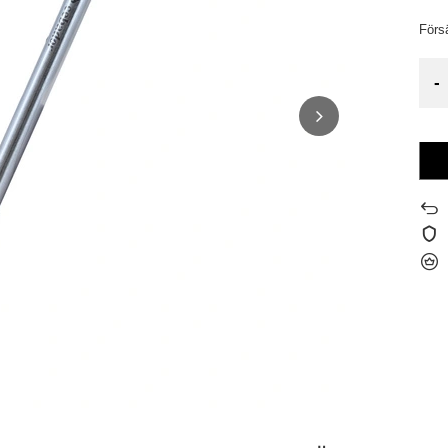
Förs
-