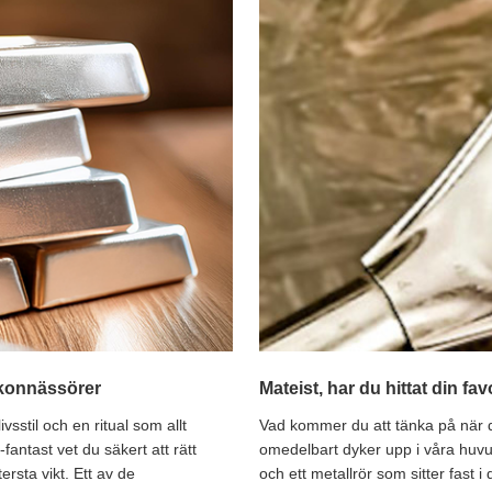
e-konnässörer
Mateist, har du hittat din fa
vsstil och en ritual som allt
Vad kommer du att tänka på när 
antast vet du säkert att rätt
omedelbart dyker upp i våra huv
ersta vikt. Ett av de
och ett metallrör som sitter fast i