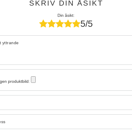
SKRIV DIN ÅSIKT
Din åsikt:
5/5
tt yttrande
egen produktbild:
ess