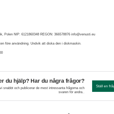
idnik, Polen NIP: 6121860348 REGON: 366578876 info@venusti.eu
en före användning. Undvik att diska den i diskmaskin.
00
r du hjälp? Har du några frågor?
Ställ en fr
 vi snabbt och publicerar de mest intressanta frågorna och
svaren för andra..