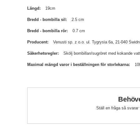
Längd
19cm
Bredd - bombilla sil
2.5 cm
Bredd - bombilla rör
0.7 cm
Producent
Venusti sp. z o.o. ul. Tygrysia 6a, 21-040 Św
Säkerhetsregler
Skölj bombillan/sugröret med kokande vatt
Maximal mängd varor i beställningen för storlekarna
10
Behöve
Ställ en fråga så svarar