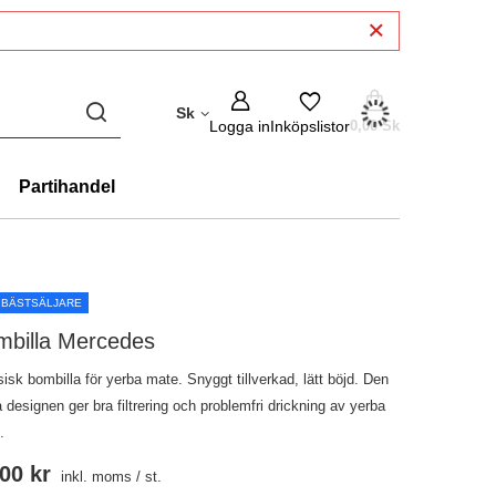
Sk
Logga in
Inköpslistor
0,00 Sk
Partihandel
 BÄSTSÄLJARE
mbilla Mercedes
isk bombilla för yerba mate. Snyggt tillverkad, lätt böjd. Den
 designen ger bra filtrering och problemfri drickning av yerba
.
00 kr
inkl. moms
/
st.