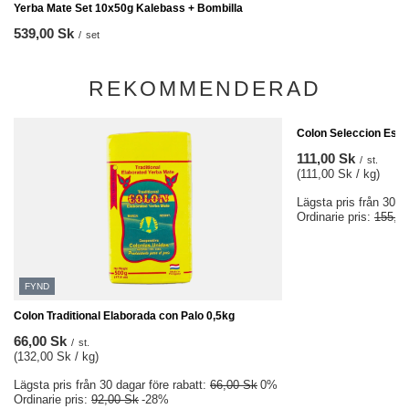
Yerba Mate Set 10x50g Kalebass + Bombilla
539,00 Sk
/
set
REKOMMENDERAD
FYND
Colon Seleccion Espe
111,00 Sk
/
st.
(111,00 Sk / kg)
Lägsta pris från 30 d
Ordinarie pris:
155,0
FYND
Colon Traditional Elaborada con Palo 0,5kg
66,00 Sk
/
st.
(132,00 Sk / kg)
Lägsta pris från 30 dagar före rabatt:
66,00 Sk
0%
Ordinarie pris:
92,00 Sk
-28%