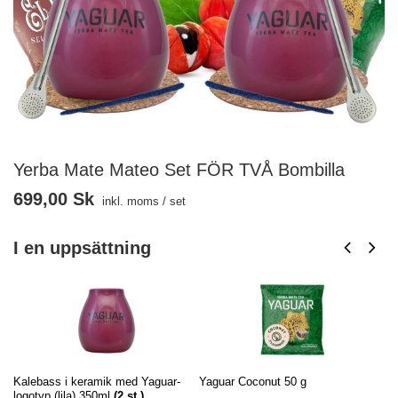
Yerba Mate Mateo Set FÖR TVÅ Bombilla
699,00 Sk
inkl. moms
/
set
I en uppsättning
Kalebass i keramik med Yaguar-
Yaguar Coconut 50 g
Ya
logotyp (lila) 350ml
(
2
st.)