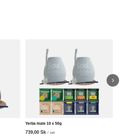
Yerba Mate 
559,00 Sk
Yerba mate 10 x 50g
739,00 Sk
/
set