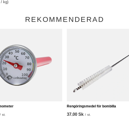
/ kg)
REKOMMENDERAD
rmometer
Rengöringsmedel för bombilla
37,00 Sk
/
st.
/
st.
 från 30 dagar före rabatt:
%