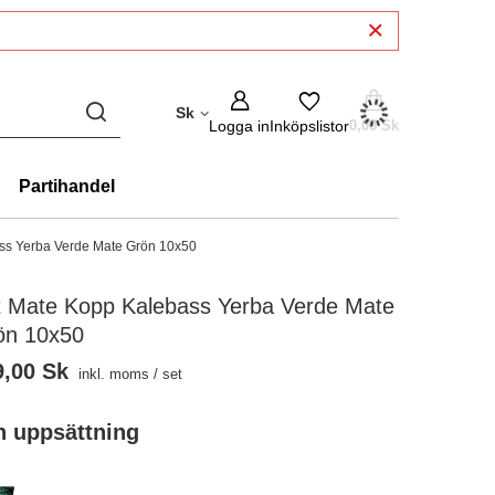
Sk
Logga in
Inköpslistor
0,00 Sk
Partihandel
ss Yerba Verde Mate Grön 10x50
t Mate Kopp Kalebass Yerba Verde Mate
ön 10x50
9,00 Sk
inkl. moms
/
set
en uppsättning