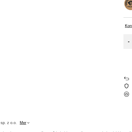
Kont
-
 sp. z o.o.
Mer