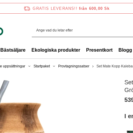
GRATIS LEVERANS!!
från 600,00 Sk
Bästsäljare
Ekologiska produkter
Presentkort
Blogg
e uppsättningar
Startpaket
Provtagningssatser
Set Mate Kopp Kaleba
Se
Gr
53
I 