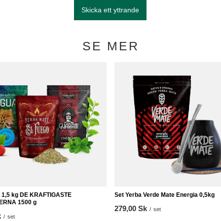
Skicka ett yttrande
SE MER
e 1,5 kg DE KRAFTIGASTE
Set Yerba Verde Mate Energia 0,5kg
ERNA 1500 g
279,00 Sk
/
set
k
/
set