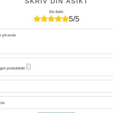
SKRIV DIN ÅSIKT
Din åsikt:
5/5
tt yttrande
egen produktbild:
ess