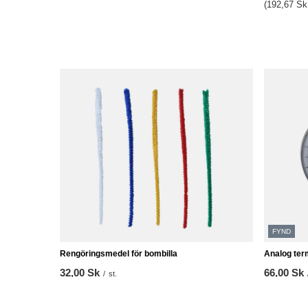
(192,67 Sk 
FYND
Rengöringsmedel för bombilla
Analog te
32,00 Sk
66,00 Sk
/
st.
Lägsta pris
66,00 Sk
0