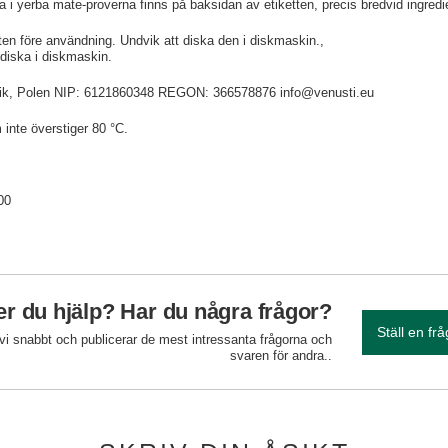
i yerba mate-proverna finns på baksidan av etiketten, precis bredvid ingredi
en före användning. Undvik att diska den i diskmaskin.
 diska i diskmaskin.
idnik, Polen NIP: 6121860348 REGON: 366578876 info@venusti.eu
 inte överstiger 80 °C.
00
r du hjälp? Har du några frågor?
Ställ en fr
 vi snabbt och publicerar de mest intressanta frågorna och
svaren för andra..