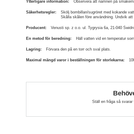
Ytterligare information
Observera att namnen på smakerna 
Säkerhetsregler
Skölj bombillan/sugröret med kokande vatt
Skålla skålen före användning. Undvik att
Producent
Venusti sp. z o.o. ul. Tygrysia 6a, 21-040 Św
En metod för beredning
Häll vatten vid en temperatur som
Lagring
Förvara den på en torr och sval plats.
Maximal mängd varor i beställningen för storlekarna
10
Behöve
Ställ en fråga så svarar