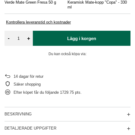
Verde Mate Green Fresa 50 g
Keramisk Mate-kopp "Copa" - 330
Ve
ml
50
Kontrollera leveranstid och kostnader
-
+
Lägg i korgen
Du kan också köpa via:
14
dagar för retur
Säker shopping
Efter köpet får du följande
1729.75 pts.
BESKRIVNING
DETALJERADE UPPGIFTER