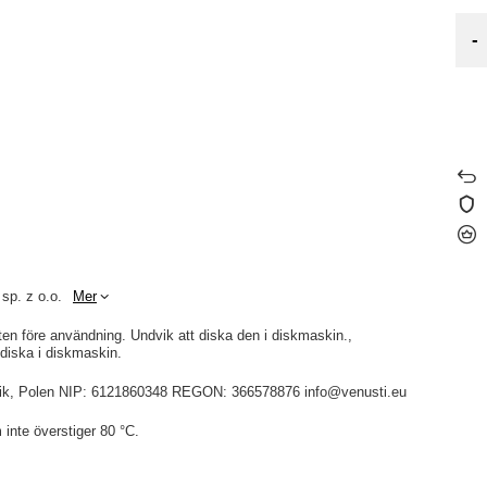
-
 sp. z o.o.
Mer
en före användning. Undvik att diska den i diskmaskin.
 diska i diskmaskin.
idnik, Polen NIP: 6121860348 REGON: 366578876 info@venusti.eu
 inte överstiger 80 °C.