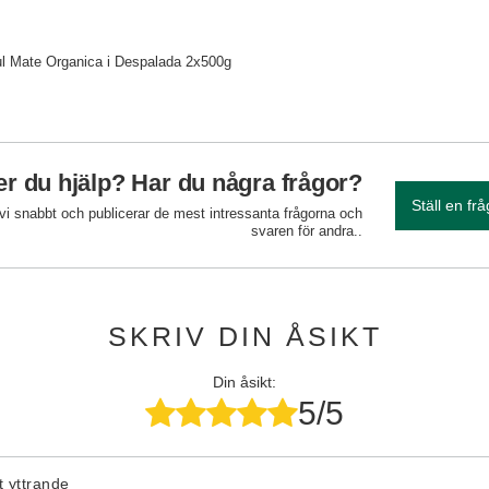
l Mate Organica i Despalada 2x500g
r du hjälp? Har du några frågor?
Ställ en fr
 vi snabbt och publicerar de mest intressanta frågorna och
svaren för andra..
SKRIV DIN ÅSIKT
Din åsikt:
5/5
tt yttrande