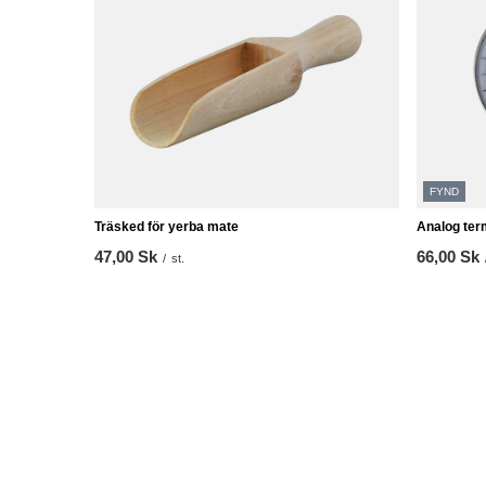
FYND
Träsked för yerba mate
Analog te
47,00 Sk
66,00 Sk
/
st.
Lägsta pris
66,00 Sk
0
Ordinarie p
ORDER
Konto