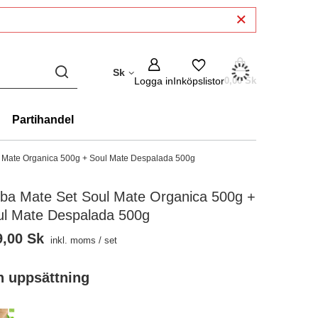
Sk
Logga in
Inköpslistor
0,00 Sk
Partihandel
l Mate Organica 500g + Soul Mate Despalada 500g
rba Mate Set Soul Mate Organica 500g +
ul Mate Despalada 500g
9,00 Sk
inkl. moms
/
set
en uppsättning