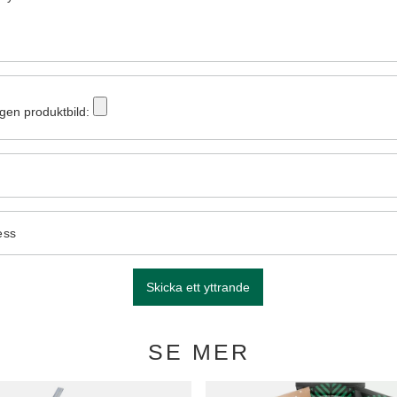
egen produktbild:
ess
Skicka ett yttrande
SE MER