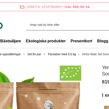
GRATIS LEVERANS!!
från 600,00 Sk
Bästsäljare
Ekologiska produkter
Presentkort
Blogg
e uppsättningar
Set för par
Parsatser med 0,5 kg
Yerba Mate Set Sou
Ye
So
61
I 