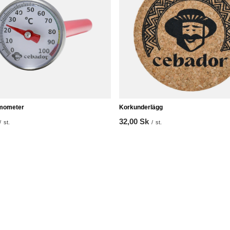
rmometer
Korkunderlägg
32,00 Sk
/
st.
/
st.
 från 30 dagar före rabatt:
%
ris:
94,00 Sk
-30%
Information