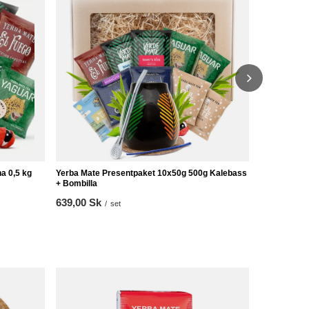
Bombilla
759,00 Sk
a 0,5 kg
Yerba Mate Presentpaket 10x50g 500g Kalebass
+ Bombilla
639,00 Sk
/
set