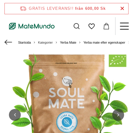
GRATIS LEVERANS!!
från 600,00 Sk
Startsida
Kategorier
Yerba Mate
Yerba mate efter egenskaper