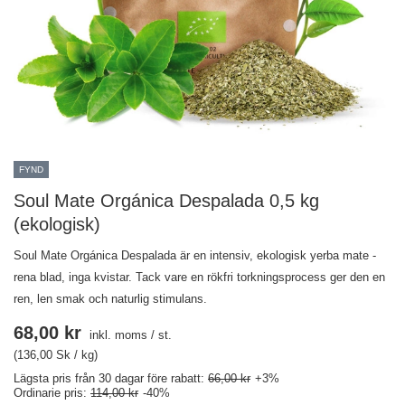
FYND
Soul Mate Orgánica Despalada 0,5 kg
(ekologisk)
Soul Mate Orgánica Despalada är en intensiv, ekologisk yerba mate -
rena blad, inga kvistar. Tack vare en rökfri torkningsprocess ger den en
ren, len smak och naturlig stimulans.
68,00 kr
inkl. moms
/
st.
(136,00 Sk / kg)
Lägsta pris från 30 dagar före rabatt:
66,00 kr
+3%
Ordinarie pris:
114,00 kr
-40%