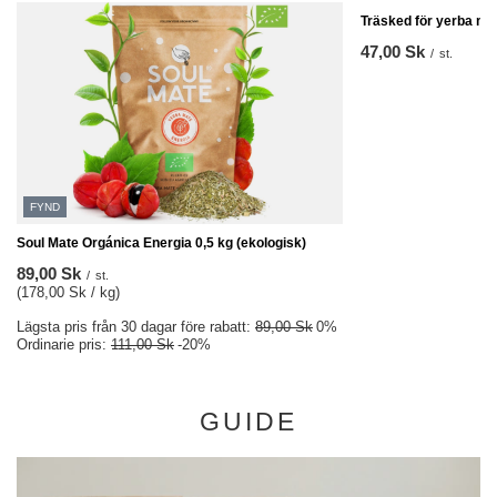
Träsked för yerba ma
47,00 Sk
/
st.
FYND
Soul Mate Orgánica Energia 0,5 kg (ekologisk)
89,00 Sk
/
st.
(178,00 Sk / kg)
Lägsta pris från 30 dagar före rabatt:
89,00 Sk
0%
Ordinarie pris:
111,00 Sk
-20%
GUIDE