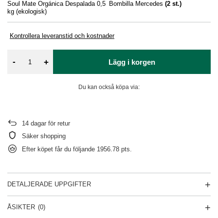
Soul Mate Orgánica Despalada 0,5
Bombilla Mercedes
(
2
st.)
Ke
kg (ekologisk)
Kontrollera leveranstid och kostnader
-
+
Lägg i korgen
Du kan också köpa via:
14
dagar för retur
Säker shopping
Efter köpet får du följande
1956.78 pts.
DETALJERADE UPPGIFTER
ÅSIKTER
(0)