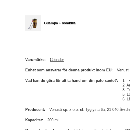
Guampa + bombilla
Varumärke
Cebador
Enhet som ansvarar för denna produkt inom EU
Venusti
Vad kan du göra för att ta hand om din palo santo?
1. T
2. A
3. T
5. L
6. L
Producent
Venusti sp. z o.o. ul. Tygrysia 6a, 21-040 Św
Kapacitet
200 ml