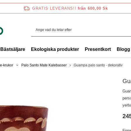
GRATIS LEVERANS!!
från 600,00 Sk
Bästsäljare
Ekologiska produkter
Presentkort
Blogg
e-krukor
Palo Santo Mate Kalebasser
Guampa palo santo - dekorativ
Gua
Guam
perso
yerb
245
Finn