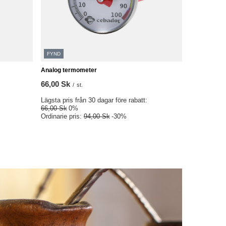
FYND
Analog termometer
66,00 Sk
/
st.
Lägsta pris från 30 dagar före rabatt:
66,00 Sk
0%
Ordinarie pris:
94,00 Sk
-30%