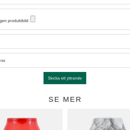
egen produktbild:
ess
Skicka ett yttrande
SE MER