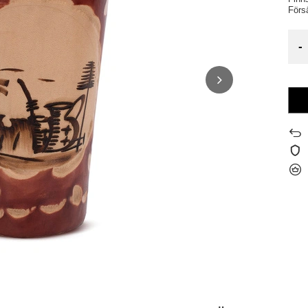
Förs
-