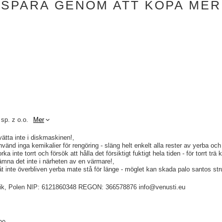
SPARA GENOM ATT KÖPA MER
 sp. z o.o.
Mer
vätta inte i diskmaskinen!
nvänd inga kemikalier för rengöring - släng helt enkelt alla rester av yerba och
orka inte torrt och försök att hålla det försiktigt fuktigt hela tiden - för torrt tr
ämna det inte i närheten av en värmare!
åt inte överbliven yerba mate stå för länge - möglet kan skada palo santos str
idnik, Polen NIP: 6121860348 REGON: 366578876 info@venusti.eu