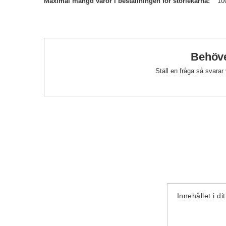
Maximal mängd varor i beställningen för storlekarna
10
Behöve
Ställ en fråga så svarar
Innehållet i di