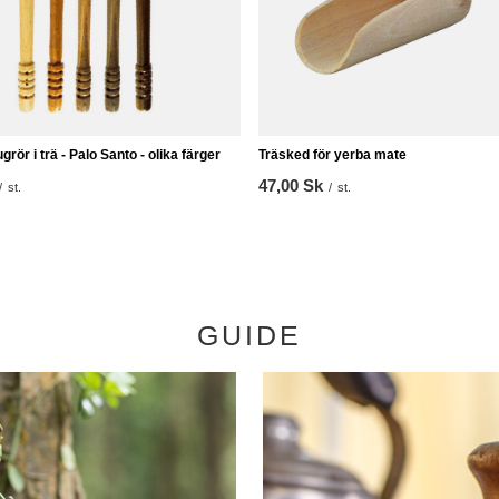
rör i trä - Palo Santo - olika färger
Träsked för yerba mate
47,00 Sk
/
st.
/
st.
GUIDE