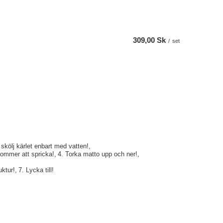
309,00 Sk
/
set
 skölj kärlet enbart med vatten!
ä kommer att spricka!
4. Torka matto upp och ner!
uktur!
7. Lycka till!