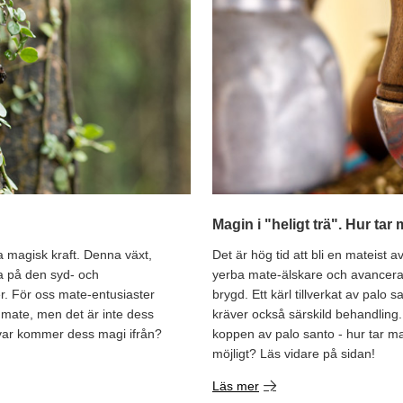
Magin i "heligt trä". Hur tar
a magisk kraft. Denna växt,
Det är hög tid att bli en mateist a
na på den syd- och
yerba mate-älskare och avancerade
r. För oss mate-entusiaster
brygd. Ett kärl tillverkat av palo
a mate, men det är inte dess
kräver också särskild behandling.
var kommer dess magi ifrån?
koppen av palo santo - hur tar m
möjligt? Läs vidare på sidan!
Läs mer