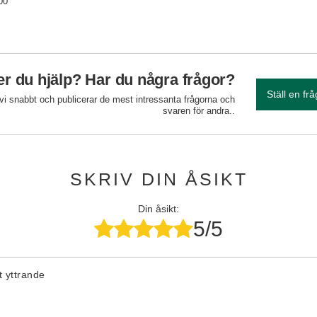
00
r du hjälp? Har du några frågor?
Ställ en fr
 vi snabbt och publicerar de mest intressanta frågorna och
svaren för andra..
SKRIV DIN ÅSIKT
Din åsikt:
5/5
tt yttrande