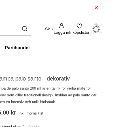
Sk
Logga in
Inköpslistor
0,00 Sk
Partihandel
mpa palo santo - dekorativ
pa de palo santo 200 ml är en tallrik för yerba mate för
ner som gillar traditionell design. Insidan av palo santo ger
aen en intensiv och unik kådsmak.
,00 kr
inkl. moms
/
st.
s i mycket små mängder