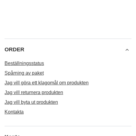
Yerba Mate TermoLid Thermal Cebador Set
309,00 Sk
/
set
REKOMMENDERAD
Verde Mate Green Más
99,00 Sk
/
st.
(198,00 Sk / kg)
Verde Mate Green Energia Guarana 0,5 kg
99,00 Sk
/
st.
(198,00 Sk / kg)