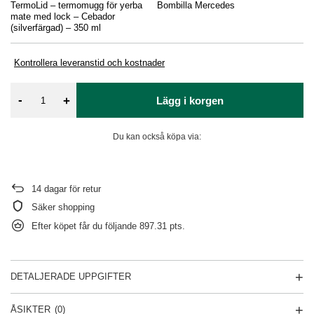
TermoLid – termomugg för yerba
Bombilla Mercedes
Ko
mate med lock – Cebador
(silverfärgad) – 350 ml
Kontrollera leveranstid och kostnader
-
+
Lägg i korgen
Du kan också köpa via:
14
dagar för retur
Säker shopping
Efter köpet får du följande
897.31 pts.
DETALJERADE UPPGIFTER
ÅSIKTER
(0)