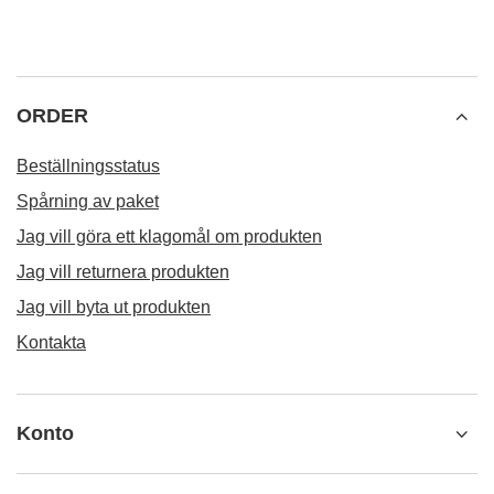
REKOMMENDERAD
Yerba mate set
189,00 Sk
/
set
Verde Mate Green Energia Guarana 0,5 kg
99,00 Sk
/
st.
(198,00 Sk / kg)