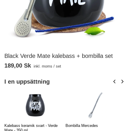
Black Verde Mate kalebass + bombilla set
189,00 Sk
inkl. moms
/
set
I en uppsättning
Kalebass keramik svart - Verde
Bombilla Mercedes
Ko
Mate - 350 ml