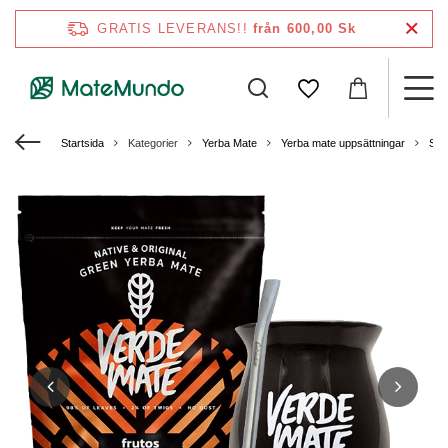
GRATIS LEVERANS!!
från 600,00 Sk
Startsida
Kategorier
Yerba Mate
Yerba mate uppsättningar
Sta