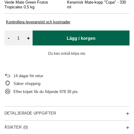
Verde Mate Green Frutos
Keramisk Mate-kopp "Copa" - 330
Re
Tropicales 0,5 kg
ml
Kontrollera leveranstid och kostnader
-
+
Lägg i korgen
Du kan också köpa via:
14
dagar för retur
Säker shopping
Efter köpet får du följande
978.39 pts.
DETALJERADE UPPGIFTER
ÅSIKTER
(0)