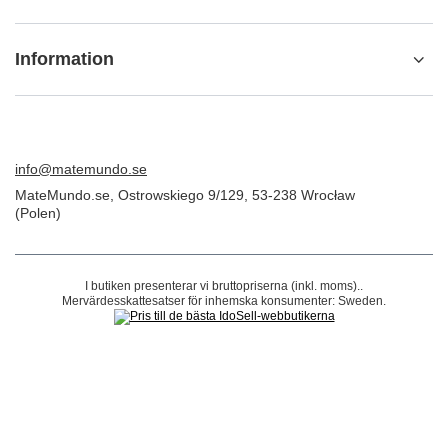
ORDER
Beställningsstatus
Spårning av paket
Jag vill göra ett klagomål om produkten
Jag vill returnera produkten
Jag vill byta ut produkten
Kontakta
Konto