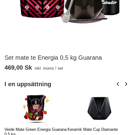
Set mate te Energia 0,5 kg Guarana
469,00 Sk
inkl. moms
/
set
I en uppsättning
Verde Mate Green Energia Guarana
Keramik Mate Cup Diamante
Te
0,5 kg
/ 