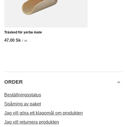
REKOMMENDERAD
FYND
Analog termometer
66,00 Sk
/
st.
Lägsta pris från 30 d
Ordinarie pris:
94,00
Träsked för yerba mate
47,00 Sk
/
st.