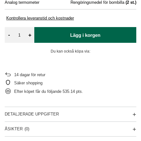
Analog termometer
Rengöringsmedel för bombilla
(
2
st.)
Ya
Kontrollera leveranstid och kostnader
-
+
Lägg i korgen
Du kan också köpa via:
14
dagar för retur
Säker shopping
Efter köpet får du följande
535.14 pts.
DETALJERADE UPPGIFTER
ÅSIKTER
(0)