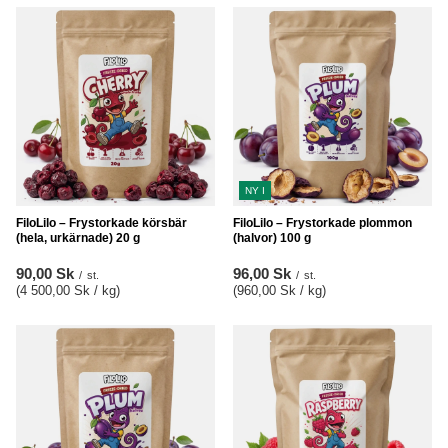
NY I
FiloLilo – Frystorkade körsbär
FiloLilo – Frystorkade plommon
(hela, urkärnade) 20 g
(halvor) 100 g
90,00 Sk
96,00 Sk
/
st.
/
st.
(4 500,00 Sk / kg
)
(960,00 Sk / kg
)