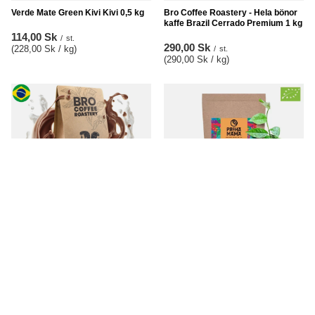
Verde Mate Green Kivi Kivi 0,5 kg
Bro Coffee Roastery - Hela bönor
kaffe Brazil Cerrado Premium 1 kg
114,00 Sk
/
st.
290,00 Sk
(228,00 Sk / kg
)
/
st.
(290,00 Sk / kg
)
Bro Coffee Roastery – Hela bönor
Guayusa Pachamama Citrus 100 g
kaffe Brazil Samba Premium 1 kg
(ekologisk)
300,00 Sk
129,00 Sk
/
st.
/
st.
(300,00 Sk / kg
)
(1 290,00 Sk / kg
)