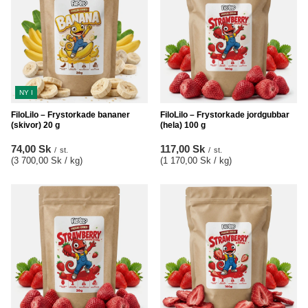
NY I
FiloLilo – Frystorkade bananer
FiloLilo – Frystorkade jordgubbar
(skivor) 20 g
(hela) 100 g
74,00 Sk
117,00 Sk
/
st.
/
st.
(3 700,00 Sk / kg
)
(1 170,00 Sk / kg
)