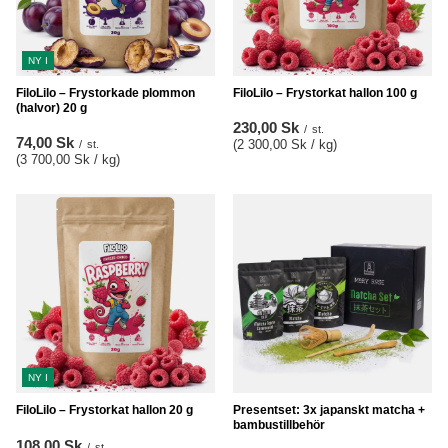
NY I
FiloLilo – Frystorkade plommon
FiloLilo – Frystorkat hallon 100 g
(halvor) 20 g
230,00 Sk
/
st.
74,00 Sk
(2 300,00 Sk / kg
)
/
st.
(3 700,00 Sk / kg
)
NY I
FiloLilo – Frystorkat hallon 20 g
Presentset: 3x japanskt matcha +
bambustillbehör
108,00 Sk
/
st.