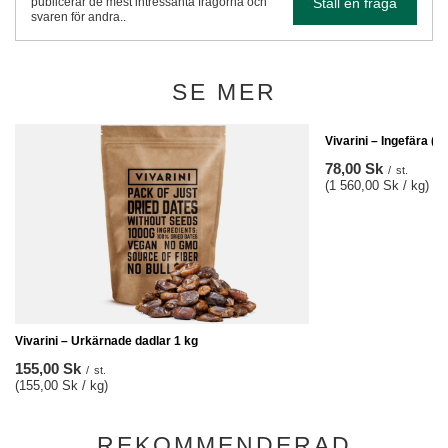
Ställ en fråga
publicerar de mest intressanta frågorna och
svaren för andra..
SE MER
Vivarini – Ingefära (k
78,00 Sk
/
st.
(1 560,00 Sk / kg)
Vivarini – Urkärnade dadlar 1 kg
155,00 Sk
/
st.
(155,00 Sk / kg)
REKOMMENDERAD