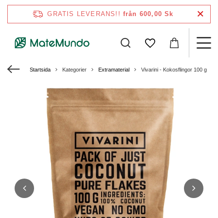
GRATIS LEVERANS!!
från 600,00 Sk
Startsida
Kategorier
Extramaterial
Vivarini - Kokosflingor 100 g