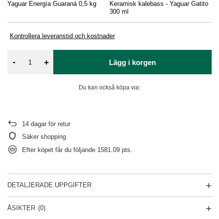
Yaguar Energía Guaraná 0,5 kg
Keramisk kalebass - Yaguar Gatito
Te
300 ml
/ 
Kontrollera leveranstid och kostnader
-
+
Lägg i korgen
Du kan också köpa via:
14
dagar för retur
Säker shopping
Efter köpet får du följande
1581.09 pts.
DETALJERADE UPPGIFTER
ÅSIKTER
(0)