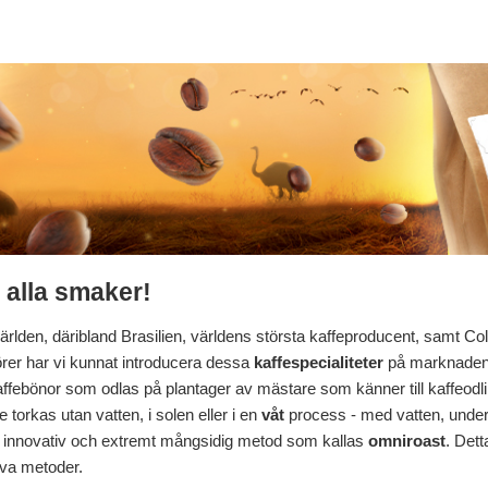
 alla smaker!
rlden, däribland Brasilien, världens största kaffeproducent, samt C
r har vi kunnat introducera dessa
kaffespecialiteter
på marknaden o
a kaffebönor som odlas på plantager av mästare som känner till kaffeod
e torkas utan vatten, i solen eller i en
våt
process - med vatten, under
igt en innovativ och extremt mångsidig metod som kallas
omniroast
. Dett
iva metoder.