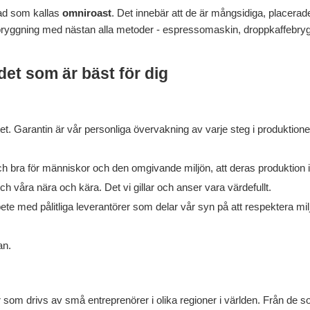
ad som kallas
omniroast
. Det innebär att de är mångsidiga, placera
ryggning med nästan alla metoder - espressomaskin, droppkaffebrygga
det som är bäst för dig
Garantin är vår personliga övervakning av varje steg i produktionen. V
bra för människor och den omgivande miljön, att deras produktion int
och våra nära och kära. Det vi gillar och anser vara värdefullt.
te med pålitliga leverantörer som delar vår syn på att respektera milj
an.
som drivs av små entreprenörer i olika regioner i världen. Från de s