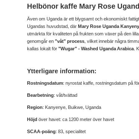
Helbönor kaffe Mary Rose Ugan
Även om Uganda är ett blygsamt och ekonomiskt fattigt l
Ugandas huvudstad, där
Mary Rose Uganda Kanyenye
utmärkta för kvaliteten på frukten som växer på den lill
genomgår en
"våt" process
, vilket innebär några timm
kallas lokalt för
"Wugar" - Washed Uganda Arabica
. 
Ytterligare information:
Rostningsdatum
: nyrostat kaffe, rostningsdatum på f
Bearbetning
: våt/tvättad
Region
: Kanyenye, Buikwe, Uganda
Höjd
över havet: ca 1200 meter över havet
SCAA-poäng
: 83, specialitet