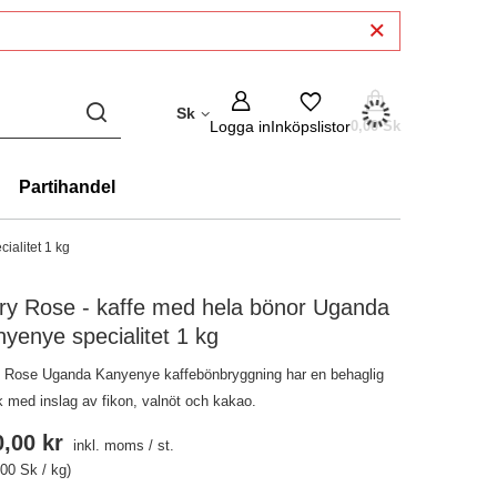
Sk
Logga in
Inköpslistor
0,00 Sk
Partihandel
alitet 1 kg
ry Rose - kaffe med hela bönor Uganda
yenye specialitet 1 kg
 Rose Uganda Kanyenye kaffebönbryggning har en behaglig
 med inslag av fikon, valnöt och kakao.
,00 kr
inkl. moms
/
st.
,00 Sk / kg)