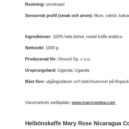
Rostning
: omniroast
Sensorisk profil (smak och arom)
: fikon, valnöt, kaka
Ingredienser
: 100% hela bönor, rostat kaffe arabica
Nettovikt
: 1000 g
Producerad för
: Venusti Sp. z o.o.
Ursprungsland
: Uganda: Uganda
Bäst före
: utgångsdatum och batchnummer på förpack
Varumärkets webbplats:
www.maryrosetea.com
Helbönskaffe Mary Rose Nicaragua Col