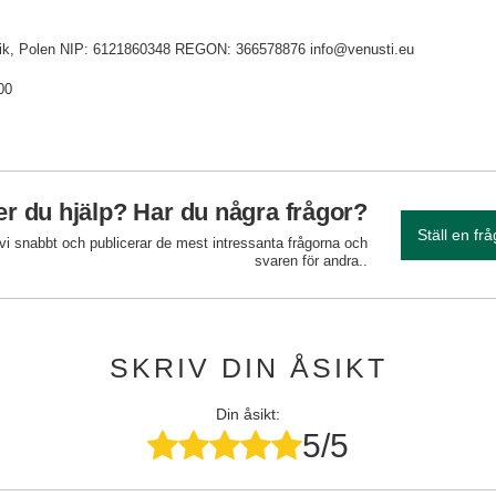
idnik, Polen NIP: 6121860348 REGON: 366578876 info@venusti.eu
00
r du hjälp? Har du några frågor?
Ställ en fr
 vi snabbt och publicerar de mest intressanta frågorna och
svaren för andra..
SKRIV DIN ÅSIKT
Din åsikt:
5/5