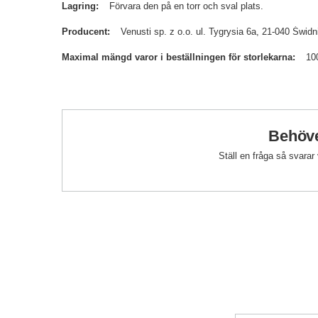
Lagring
Förvara den på en torr och sval plats.
Producent
Venusti sp. z o.o. ul. Tygrysia 6a, 21-040 Św
Maximal mängd varor i beställningen för storlekarna
10
Behöve
Ställ en fråga så svarar