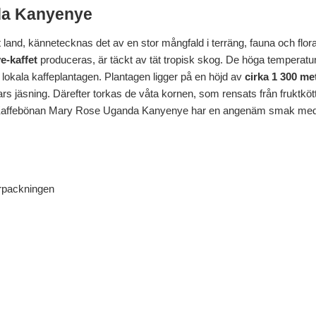
da Kanyenye
and, kännetecknas det av en stor mångfald i terräng, fauna och flora
-kaffet
produceras, är täckt av tät tropisk skog. De höga temperatur
a lokala kaffeplantagen. Plantagen ligger på en höjd av
cirka 1 300 me
ars jäsning. Därefter torkas de våta kornen, som rensats från fruktköt
Kaffebönan Mary Rose Uganda Kanyenye har en angenäm smak med
örpackningen