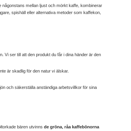
de någonstans mellan ljust och mörkt kaffe, kombinerar
re, spishäll eller alternativa metoder som kaffekon,
i ser till att den produkt du får i dina händer är den
e är skadlig för den natur vi älskar.
ön och säkerställa anständiga arbetsvillkor för sina
oltorkade bären utvinns
de gröna, råa kaffebönorna