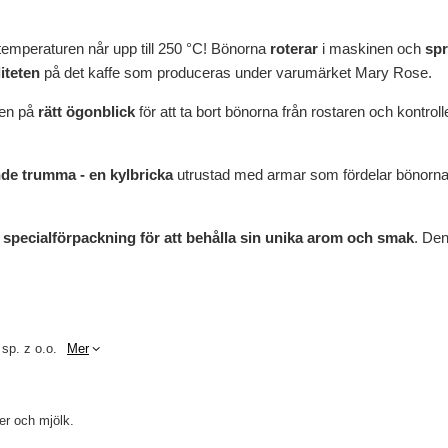
 temperaturen når upp till 250 °C! Bönorna
roterar
i maskinen och
spr
iteten
på det kaffe som produceras under varumärket Mary Rose.
ren på
rätt ögonblick
för att ta bort bönorna från rostaren och kontr
nde trumma - en kylbricka
utrustad med armar som fördelar bönorna
 specialförpackning för att behålla sin unika arom och smak
. Den
 sp. z o.o.
Mer
ter och mjölk.