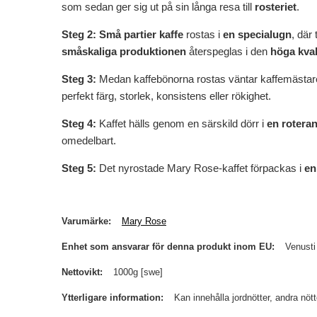
som sedan ger sig ut på sin långa resa till
rosteriet
.
Steg 2:
Små partier kaffe
rostas i
en specialugn
, där
småskaliga produktionen
återspeglas i den
höga kval
Steg 3:
Medan kaffebönorna rostas väntar kaffemästa
perfekt färg, storlek, konsistens eller rökighet.
Steg 4:
Kaffet hälls genom en särskild dörr i
en rotera
omedelbart.
Steg 5:
Det nyrostade Mary Rose-kaffet förpackas i
en
Varumärke
Mary Rose
Enhet som ansvarar för denna produkt inom EU
Venusti
Nettovikt
1000g [swe]
Ytterligare information
Kan innehålla jordnötter, andra nöt