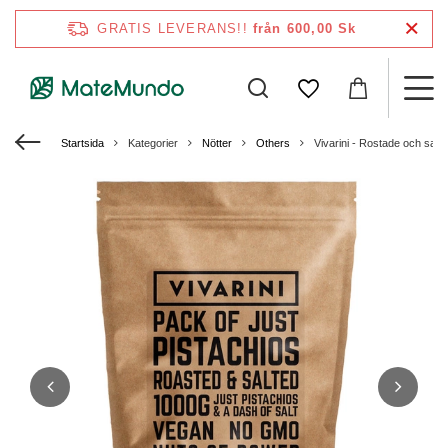
GRATIS LEVERANS!!
från 600,00 Sk
Startsida
Kategorier
Nötter
Others
Vivarini - Rostade och salt