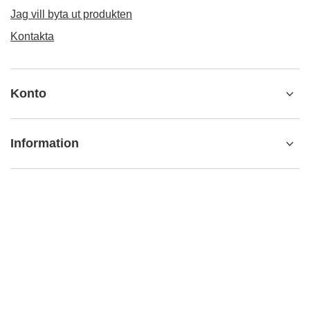
Jag vill byta ut produkten
Kontakta
Konto
Information
info@matemundo.se
MateMundo.se
,
Ostrowskiego 9/129
,
53-238
Wrocław
(Polen)
I butiken presenterar vi bruttopriserna (inkl. moms)..