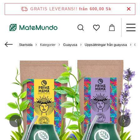
GRATIS LEVERANS!!
från 600,00 Sk
Startsida
Kategorier
Guayusa
Uppsättningar från guayusa
Gu