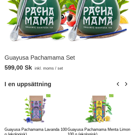
Guayusa Pachamama Set
599,00 Sk
inkl. moms
/
set
I en uppsättning
Guayusa Pachamama Lavanda 100
Guayusa Pachamama Menta Limon
Ke
g (ekologisk)
100 g (ekologisk)
35