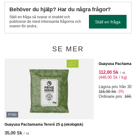
Behöver du hjälp? Har du några frågor?
Ställ en fråga så svarar vi snabbt och
Ställ en fråga
publicerar de mest intressanta frågorna och
svaren för andra..
SE MER
SPECIALERBJUDAND
Guayusa Pachamama T
112,00 Sk
/
st.
(448,00 Sk / kg)
Lägsta pris från 30 da
116,00 Sk
-3%
Ordinarie pris:
160,0
FYND
Guayusa Pachamama Tereré 25 g (ekologisk)
35,00 Sk
/
st.