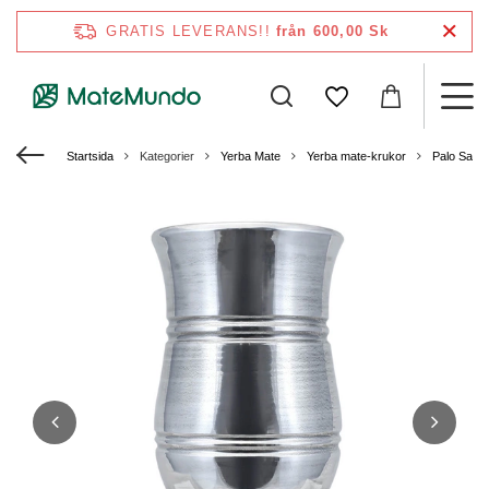
GRATIS LEVERANS!!
från 600,00 Sk
Startsida
Kategorier
Yerba Mate
Yerba mate-krukor
Palo Sant