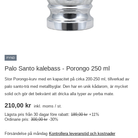
FYND
Palo Santo kalebass - Porongo 250 ml
Stor Porongo-kurv med en kapacitet på cirka 200-250 ml, tillverkad av
palo santo-trä med metallbyglar. Den har en unik kådarom, är mycket
solid och gör det bekvämt att dricka alla typer av yerba mate.
210,00 kr
inkl. moms
/
st.
Lägsta pris från 30 dagar före rabatt:
189,00 kr
+11%
Ordinarie pris:
300,00 kr
-30%
Försändelse
på måndag
Kontrollera leveranstid och kostnader